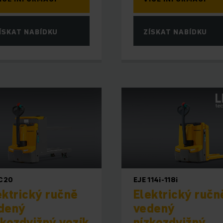
ÍSKAT NABÍDKU
ZÍSKAT NABÍDKU
 C20
EJE 114i-118i
ektrický ručně
Elektrický ručn
dený
vedený
zkozdvižný vozík
nízkozdvižný