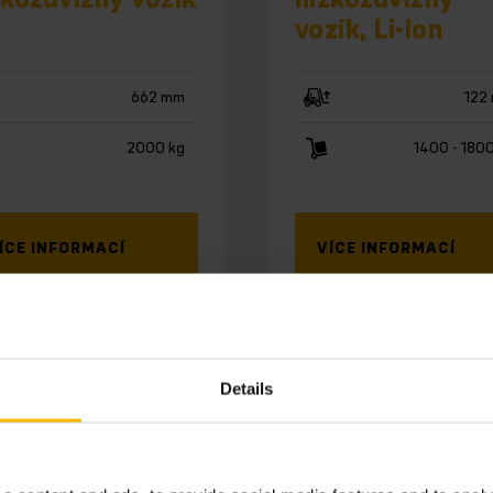
vozík, Li-Ion
662 mm
122
2000 kg
1400 - 180
ÍCE INFORMACÍ
VÍCE INFORMACÍ
ÍSKAT NABÍDKU
ZÍSKAT NABÍDKU
Details