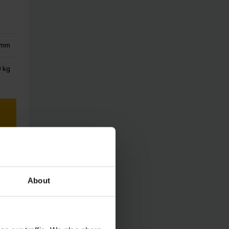
 mm
0 kg
About