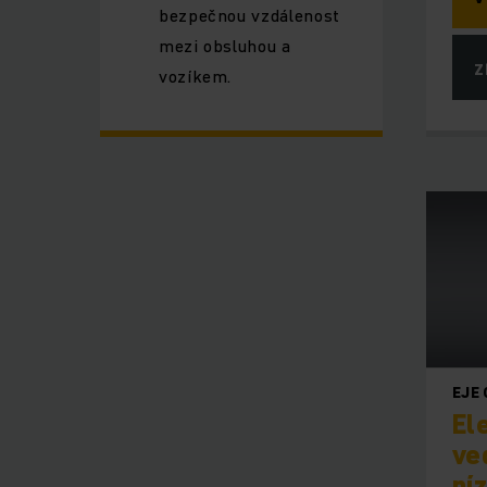
bezpečnou vzdálenost
mezi obsluhou a
Z
vozíkem.
EJE
El
ve
ní