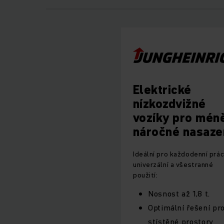
Elektrické
nízkozdvižné
vozíky pro mén
náročné nasaze
Ideální pro každodenní práci
univerzální a všestranné
použití:
Nosnost až 1,8 t.
Optimální řešení pr
stístěné prostory