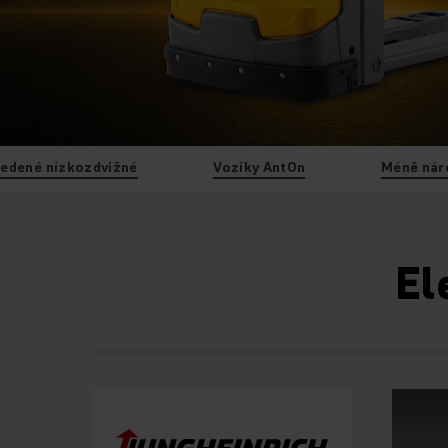
vedené nízkozdvižné
Vozíky AntOn
Méně nár
El