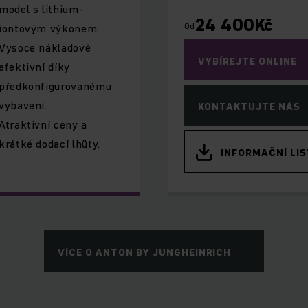
model s lithium-
24 400
Kč
Od
iontovým výkonem.
Vysoce nákladově
VYBÍREJTE ONLINE
efektivní díky
předkonfigurovanému
vybavení.
KONTAKTUJTE NÁS
Atraktivní ceny a
krátké dodací lhůty.
INFORMAČNÍ LIS
VÍCE O ANTON BY JUNGHEINRICH