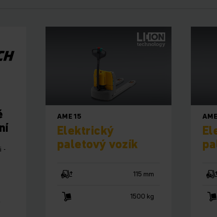
ě
AME 15
AME
ní
Elektrický
El
paletový vozík
pa
 -
115 mm
1500 kg
o