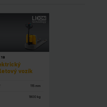
 18
ektrický
letový vozík
115 mm
1800 kg