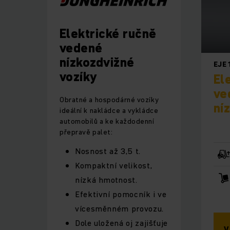
Elektrické ručně
vedené
nízkozdvižné
EJE 
vozíky
El
ve
Obratné a hospodárné vozíky
ní
ideální k nakládce a vykládce
automobilů a ke každodenní
přepravě palet:
Nosnost až 3,5 t.
Kompaktní velikost,
nízká hmotnost.
Efektivní pomocník i ve
vícesměnném provozu.
Dole uložená oj zajišťuje
V