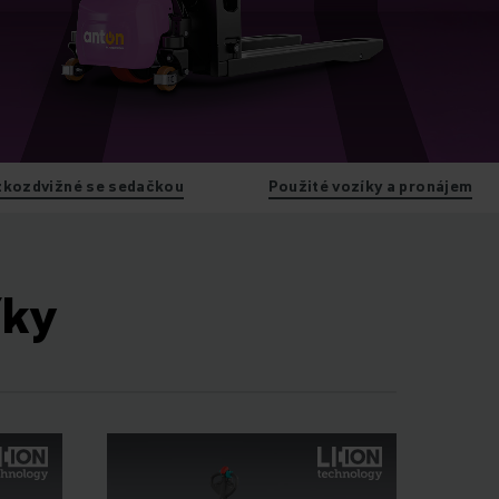
zkozdvižné se sedačkou
Použité vozíky a pronájem
íky