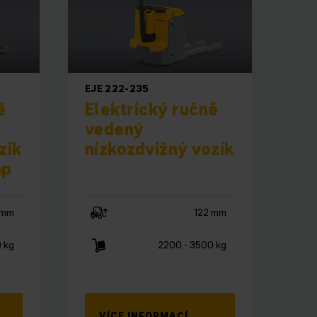
EJE 222-235
ě
Elektrický ručně
vedený
zík
nízkozdvižný vozík
mp
 mm
122 mm
 kg
2200 - 3500 kg
VÍCE INFORMACÍ