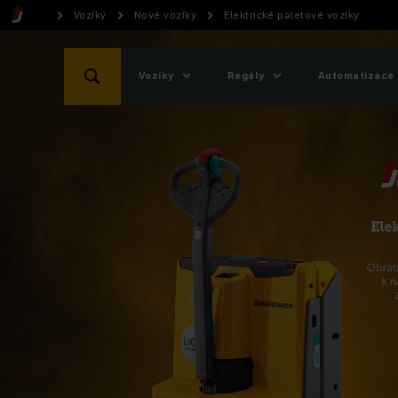
Vozíky
Nové vozíky
Elektrické paletové vozíky
Vozíky
Regály
Automatizace