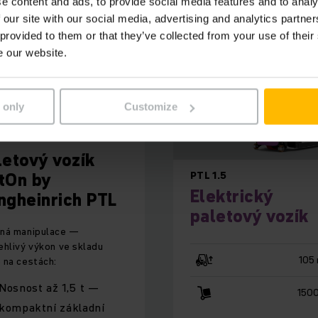
e content and ads, to provide social media features and to analy
 our site with our social media, advertising and analytics partn
 provided to them or that they’ve collected from your use of their
e our website.
 only
Customize
letový vozík
tOn by
PTL 1.5
Elektrický
ngheinrich PTL
paletový vozík
ná manipulace —
ehlivý výkon ve skladu
105
 na cestách:
Nosnost až 1,5 t —
1500
kompaktní základní