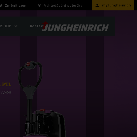
myJungheinrich
Změnit zemi
Vyhledávání pobočky
ISHOP
Kontakty