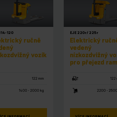
114-120
EJE 220r/ 225r
ektrický ručně
Elektrický ručn
dený
vedený
zkozdvižný vozík
nízkozdvižný vo
pro přejezd ra
122 mm
122
1400 - 2000 kg
2200 - 2500
ÍCE INFORMACÍ
VÍCE INFORMACÍ