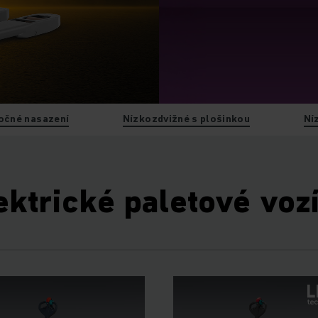
očné nasazení
Nízkozdvižné s plošinkou
Ní
ektrické paletové voz