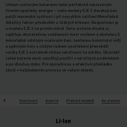
lithium-iontovými bateriemi nebo perfektně nastaveným
řízením spotřeby energie – naše modely EJE 2 dosahují bez
potíží maximální rychlosti i při nejvyšším zatížení.Mimořádně
důležitý faktor především u těžkých břemen: Bezpečnost je
u modelu EJE 2 na prvním místě. Dole uložená dlouhá oj
zajišťuje dostatečnou vzdálenost mezi vozíkem a obsluhou.S
mimořádně odolným ocelovým šasi, zesílenou konstrukcí vidlí
a opěrnými koly s nízkým rizikem opotřebení přesvědčí
vozíky EJE 2 extrémně nízkou náročností na údržbu. Obzvlášť
velké baterie navíc umožňují použití v náročných podmínkách
a po dlouhou dobu. Pro spolehlivou a efektivní překládku
zboží v každodenním provozu ve vašem skladu.
Výhody
Vlastnosti
Galerie
Přehled modelů
Ke stažení
Li-Ion