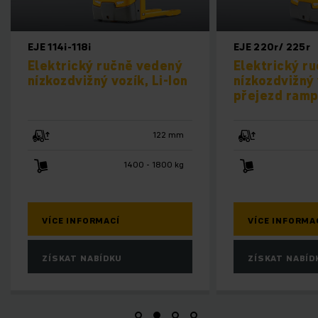
EJE 114i-118i
EJE 220r/ 225r
Elektrický ručně vedený
Elektrický ručně
nízkozdvižný vozík, Li-Ion
nízkozdvižný voz
přejezd ramp
122 mm
1400 - 1800 kg
220
VÍCE INFORMACÍ
VÍCE INFORMACÍ
ZÍSKAT NABÍDKU
ZÍSKAT NABÍDKU