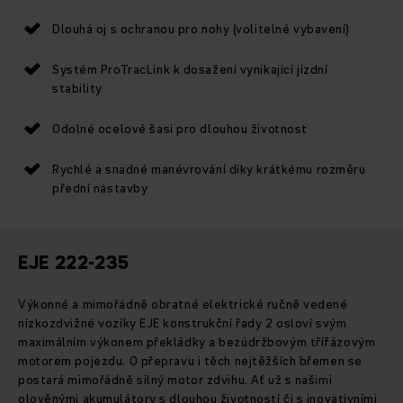
Dlouhá oj s ochranou pro nohy (volitelné vybavení)
Systém ProTracLink k dosažení vynikající jízdní
stability
Odolné ocelové šasi pro dlouhou životnost
Rychlé a snadné manévrování díky krátkému rozměru
přední nástavby
EJE 222-235
Výkonné a mimořádně obratné elektrické ručně vedené
nízkozdvižné vozíky EJE konstrukční řady 2 osloví svým
maximálním výkonem překládky a bezúdržbovým třífázovým
motorem pojezdu. O přepravu i těch nejtěžších břemen se
postará mimořádně silný motor zdvihu. Ať už s našimi
olověnými akumulátory s dlouhou životností či s inovativními