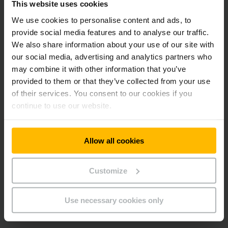
This website uses cookies
Jednoduchá a bezpečná výměna baterie
We use cookies to personalise content and ads, to
provide social media features and to analyse our traffic.
Dostupné s lithium-iontovou technologií
We also share information about your use of our site with
our social media, advertising and analytics partners who
may combine it with other information that you’ve
Robustní konstrukce i k nejtěžšímu využití
provided to them or that they’ve collected from your use
of their services. You consent to our cookies if you
continue to use our website.
Optimální jízda v zatáčkách
Allow all cookies
Snížené náklady na údržbu
Customize
Ergonomická hlavice oje
Use necessary cookies only
Všechny informace jsou kdykoli k dispozici