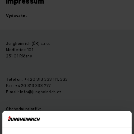
Impressum
Vydavatel
Jungheinrich (ČR) s.r.o.
Modletice 101
251 01 Říčany
Telefon: +420 313 333 111, 333
Fax: +420 313 333 777
E-mail: info@jungheinrich.cz
Obchodní rejstřík:
IČ: 47123591
DIČ: CZ47123591