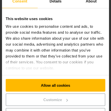
Consent
Details
About
Společnost je zapsána u Městského soudu v Praze pod
oddílem C, vložka 12802.
This website uses cookies
Společnost zastoupena:
We use cookies to personalise content and ads, to
Vratislav Přibyl (jednatel)
provide social media features and to analyse our traffic.
Zdeněk Vartýř (jednatel)
We also share information about your use of our site with
our social media, advertising and analytics partners who
Vyloučení odpovědnosti:
may combine it with other information that you’ve
Uvedené externí odkazy vedou na obsah externích subjektů,
provided to them or that they’ve collected from your use
za který odpovídá výhradně příslušný subjekt. Při zjištění
of their services. You consent to our cookies if you
porušení práva budou odkazy neprodleně odstraněny.
continue to use our website.
Allow all cookies
Newsletter
Sociální sítě
Customize
ZAREGISTRUJTE