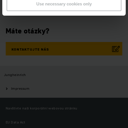
SE NYNÍ
Use necessary cookies only
Máte otázky?
KONTAKTUJTE NÁS
Jungheinrich
Impressum
Navštivte naši korporátní webovou stránku
EU Data Act