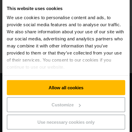
This website uses cookies
KONTAKTUJTE NÁS
We use cookies to personalise content and ads, to
provide social media features and to analyse our traffic.
We also share information about your use of our site with
Jungheinrich
our social media, advertising and analytics partners who
may combine it with other information that you’ve
O nás
provided to them or that they’ve collected from your use
of their services. You consent to our cookies if you
Naše pobočky
continue to use our website.
Navštivte naši korporátní webovou stránku
Allow all cookies
EU Data Act
Customize
Všeobecné obchodní podmínky
Use necessary cookies only
Ochrana osobních údajů