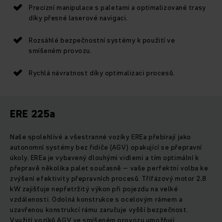
Precizní manipulace s paletami a optimalizované trasy
díky přesné laserové navigaci.
Rozsáhlé bezpečnostní systémy k použití ve
smíšeném provozu.
Rychlá návratnost díky optimalizaci procesů.
ERE 225a
Naše spolehlivé a všestranné vozíky EREa přebírají jako
autonomní systémy bez řidiče (AGV) opakující se přepravní
úkoly. EREa je vybavený dlouhými vidlemi a tím optimální k
přepravě několika palet současně – vaše perfektní volba ke
zvýšení efektivity přepravních procesů. Třífázový motor 2,8
kW zajišťuje nepřetržitý výkon při pojezdu na velké
vzdálenosti. Odolná konstrukce s ocelovým rámem a
uzavřenou konstrukcí rámu zaručuje vyšší bezpečnost.
Využití vozíků AGV ve smíšeném provozu umožňují