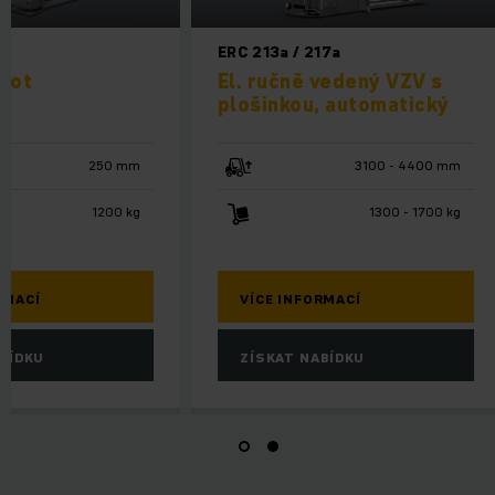
ERC 213a / 217a
obot
El. ručně vedený VZV s
plošinkou, automatický
250 mm
3100 - 4400 mm
1200 kg
1300 - 1700 kg
RMACÍ
VÍCE INFORMACÍ
BÍDKU
ZÍSKAT NABÍDKU