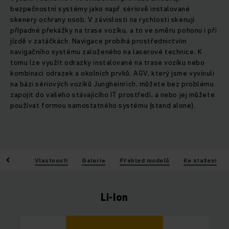
bezpečnostní systémy jako např. sériově instalované
skenery ochrany osob. V závislosti na rychlosti skenují
případné překážky na trase vozíku, a to ve směru pohonu i při
jízdě v zatáčkách. Navigace probíhá prostřednictvím
navigačního systému založeného na laserové technice. K
tomu lze využít odrazky instalované na trase vozíku nebo
kombinaci odrazek a okolních prvků. AGV, který jsme vyvinuli
na bázi sériových vozíků Jungheinrich, můžete bez problému
zapojit do vašeho stávajícího IT prostředí, a nebo jej můžete
používat formou samostatného systému (stand alone).
Výhody
Vlastnosti
Galerie
Přehled modelů
Ke stažení
Li-Ion