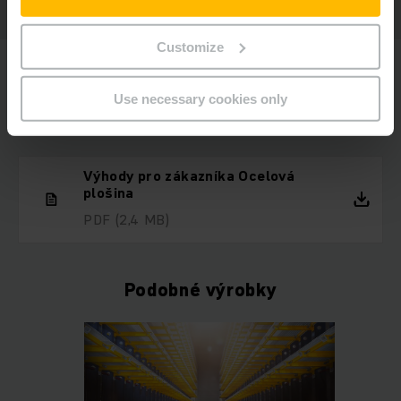
Customize
Use necessary cookies only
Ke stažení
Výhody pro zákazníka Ocelová
plošina
PDF
(2,4 MB)
Podobné výrobky