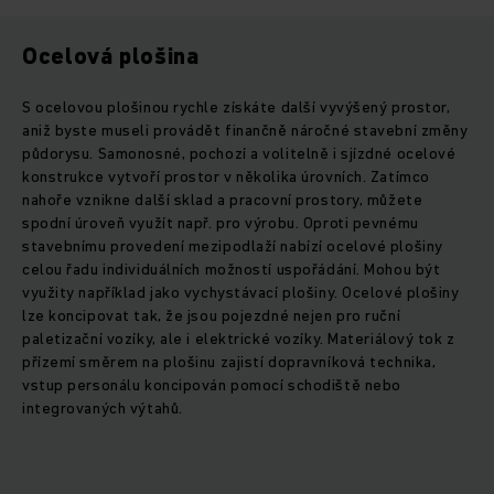
Ocelová plošina
S ocelovou plošinou rychle získáte další vyvýšený prostor,
aniž byste museli provádět finančně náročné stavební změny
půdorysu. Samonosné, pochozí a volitelně i sjízdné ocelové
konstrukce vytvoří prostor v několika úrovních. Zatímco
nahoře vznikne další sklad a pracovní prostory, můžete
spodní úroveň využít např. pro výrobu. Oproti pevnému
stavebnímu provedení mezipodlaží nabízí ocelové plošiny
celou řadu individuálních možností uspořádání. Mohou být
využity například jako vychystávací plošiny. Ocelové plošiny
lze koncipovat tak, že jsou pojezdné nejen pro ruční
paletizační vozíky, ale i elektrické vozíky. Materiálový tok z
přízemí směrem na plošinu zajistí dopravníková technika,
vstup personálu koncipován pomocí schodiště nebo
integrovaných výtahů.