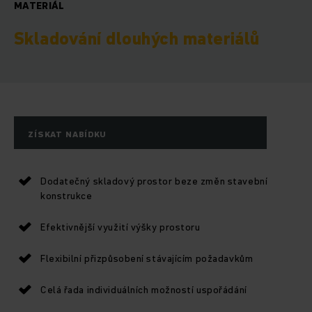
MATERIÁL
Skladování dlouhých materiálů
ZÍSKAT NABÍDKU
Dodatečný skladový prostor beze změn stavební
konstrukce
Efektivnější využití výšky prostoru
Flexibilní přizpůsobení stávajícím požadavkům
Celá řada individuálních možností uspořádání