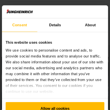
Shoda s normami
Consent
Details
About
Bezpečnostní příslušenství
This website uses cookies
We use cookies to personalise content and ads, to
provide social media features and to analyse our traffic.
We also share information about your use of our site with
our social media, advertising and analytics partners who
may combine it with other information that you’ve
provided to them or that they’ve collected from your use
of their services. You consent to our cookies if you
continue to use our website.
Allow all cookies