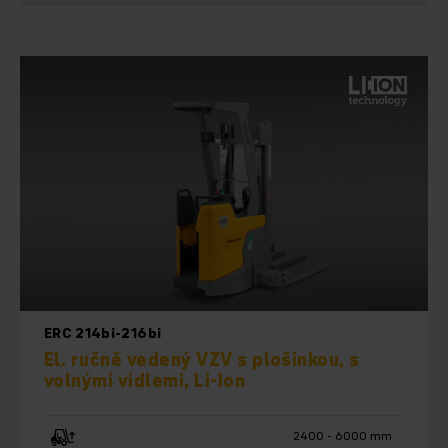
ERC 214bi-216bi
El. ručně vedený VZV s plošinkou, s
volnými vidlemi, Li-Ion
2400 - 6000 mm