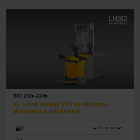
ERC 212z-220z
El. ručně vedený VZV se sklopnou
plošinkou, s přízdvihem
2400 - 6000 mm