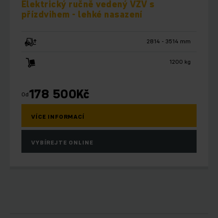
Elektrický ručně vedený VZV s
přízdvihem - lehké nasazení
2814 - 3514 mm
1200 kg
178 500
Kč
Od
VÍCE INFORMACÍ
VYBÍREJTE ONLINE