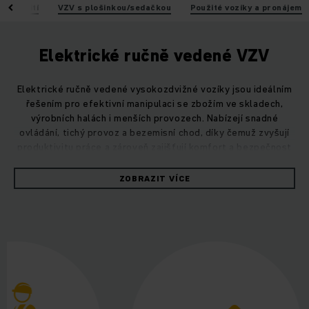
é použití
VZV s plošinkou/sedačkou
Použité vozíky a pronájem
Elektrické ručně vedené VZV
Elektrické ručně vedené vysokozdvižné vozíky jsou ideálním
řešením pro efektivní manipulaci se zbožím ve skladech,
výrobních halách i menších provozech. Nabízejí snadné
ovládání, tichý provoz a bezemisní chod, díky čemuž zvyšují
produktivitu práce a zároveň zajišťují komfort a bezpečnost
obsluhy.
ZOBRAZIT VÍCE