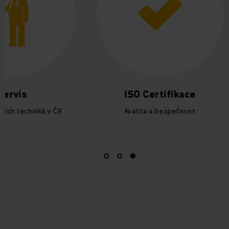
Servis
ISO Certifikace
ních techniků v ČR
Kvalita a bezpečnost