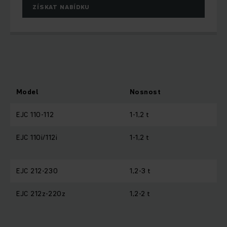
ZÍSKAT NABÍDKU
Model
Nosnost
EJC 110-112
1-1,2 t
EJC 110i/112i
1-1,2 t
EJC 212-230
1,2-3 t
EJC 212z-220z
1,2-2 t