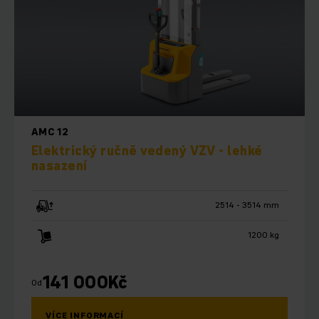
AMC 12
Elektrický ručně vedený VZV - lehké
nasazení
2514 - 3514 mm
1200 kg
141 000
Kč
Od
VÍCE INFORMACÍ