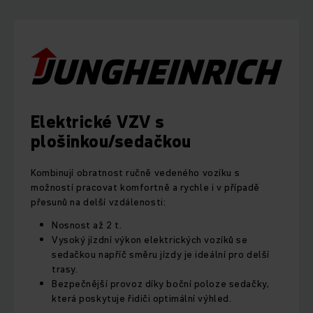
Elektrické VZV s
plošinkou/sedačkou
Kombinují obratnost ručně vedeného vozíku s
možností pracovat komfortně a rychle i v případě
přesunů na delší vzdálenosti:
Nosnost až 2 t.
Vysoký jízdní výkon elektrických vozíků se
sedačkou napříč směru jízdy je ideální pro delší
trasy.
Bezpečnější provoz díky boční poloze sedačky,
která poskytuje řidiči optimální výhled.