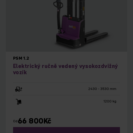
PSM 1.2
Elektrický ručně vedený vysokozdvižný
vozík
2430 - 3530 mm
1200 kg
66 800
Kč
Od