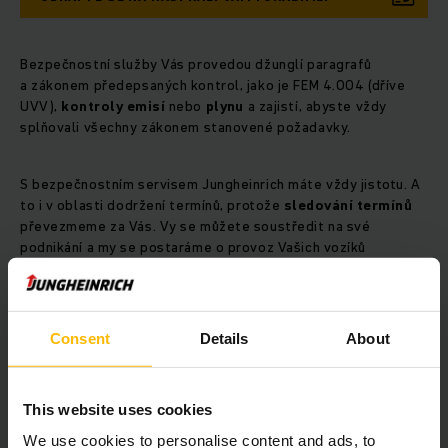
Bezpečnostní služby Vás provedou džunglí paragrafů
a zákonem předepsaných kontrol, jako je FEM 4.004 (dříve
UVV),
kontroly
emisí
nebo
plynu
a zajistí, abyste vždy
splňovali všechny zákonem stanovené požadavky.
S bezpečnostním servisem Jungheinrich máte vždy jistotu. A
to i v oblasti dodržení termínů, protože
sledování
termínů
převezmeme za Vás. Vy se můžete soustředit na své
podnikání a my se postaráme o provoz Vašich vozíků
v souladu s předpisy.
Kontaktujte nás
Consent
Details
About
This website uses cookies
We use cookies to personalise content and ads, to