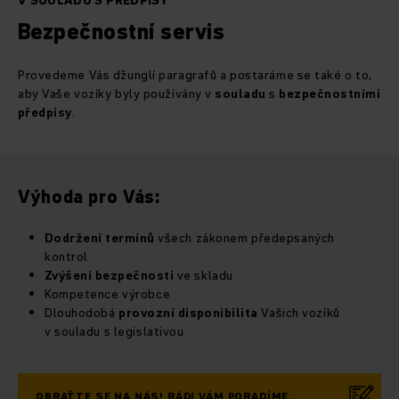
V SOULADU S PŘEDPISY
Bezpečnostní servis
Provedeme Vás džunglí paragrafů a postaráme se také o to,
aby Vaše vozíky byly používány v
souladu
s
bezpečnostními
předpisy
.
Výhoda pro Vás:
Dodržení termínů
všech zákonem předepsaných
kontrol
Zvýšení
bezpečnosti
ve skladu
Kompetence výrobce
Dlouhodobá
provozní
disponibilita
Vašich vozíků
v souladu s legislativou
OBRAŤTE SE NA NÁS! RÁDI VÁM PORADÍME.