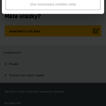
Use necessary cookies only
Máte otázky?
KONTAKTUJTE NÁS
Jungheinrich
Regály
Poradce pro výběr regálů
Navštivte naši korporátní webovou stránku
EU Data Act