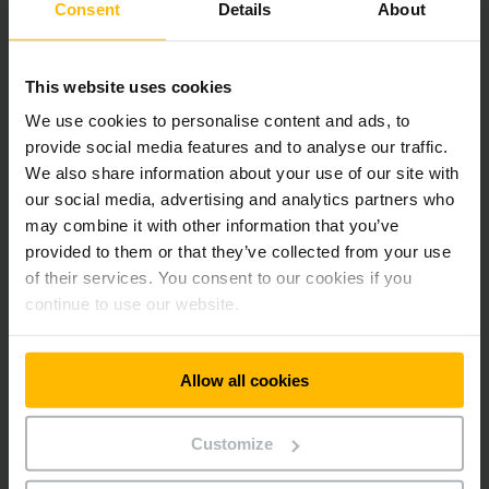
Consent
Details
About
REGÁLY A LOGISTICKÉ SYSTÉMY
This website uses cookies
E-mail: system@jungheinrich.cz
We use cookies to personalise content and ads, to
Telefon
+420 313 333 193
provide social media features and to analyse our traffic.
We also share information about your use of our site with
our social media, advertising and analytics partners who
KONTAKTUJTE NÁS
may combine it with other information that you’ve
provided to them or that they’ve collected from your use
of their services. You consent to our cookies if you
continue to use our website.
Newsletter
Sociální sítě
Allow all cookies
ZAREGISTRUJTE
Customize
SE NYNÍ