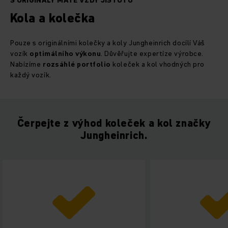
S ORIGINÁLY MÁTE VŽDY JISTOTU
Kola a kolečka
Pouze s originálními kolečky a koly Jungheinrich docílí Váš
vozík
optimálního
výkonu
. Důvěřujte expertíze výrobce.
Nabízíme
rozsáhlé
portfolio
koleček a kol vhodných pro
každý vozík.
Čerpejte z výhod koleček a kol značky
Jungheinrich.