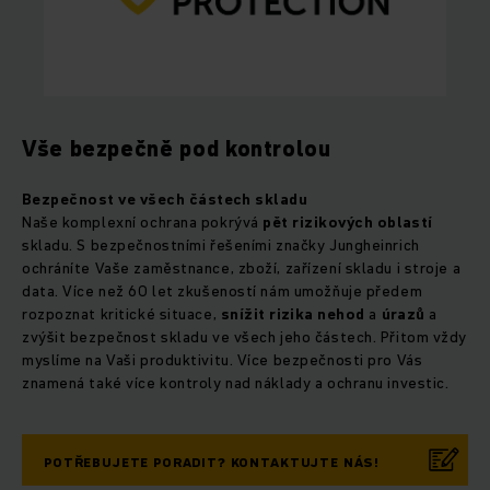
Vše bezpečně pod kontrolou
Bezpečnost ve všech částech skladu
Naše komplexní ochrana pokrývá
pět rizikových oblastí
skladu. S bezpečnostními řešeními značky Jungheinrich
ochráníte Vaše zaměstnance, zboží, zařízení skladu i stroje a
data. Více než 60 let zkušeností nám umožňuje předem
rozpoznat kritické situace,
snížit rizika nehod
a
úrazů
a
zvýšit bezpečnost skladu ve všech jeho částech. Přitom vždy
myslíme na Vaši produktivitu. Více bezpečnosti pro Vás
znamená také více kontroly nad náklady a ochranu investic.
POTŘEBUJETE PORADIT? KONTAKTUJTE NÁS!