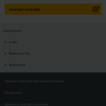
KONTAKTUJTE NÁS
Jungheinrich
O nás
Řešení pro Vás
Bezpečnost
Navštivte naši korporátní webovou stránku
EU Data Act
Všeobecné obchodní podmínky