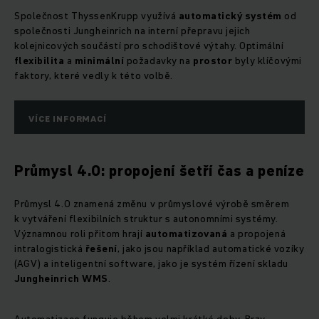
Společnost ThyssenKrupp využívá
automatický systém
od
společnosti Jungheinrich na interní přepravu jejich
kolejnicových součástí pro schodištové výtahy. Optimální
flexibilita
a
minimální
požadavky na
prostor
byly klíčovými
faktory, které vedly k této volbě.
VÍCE INFORMACÍ
Průmysl 4.0: propojení šetří čas a peníze
Průmysl 4.0 znamená změnu v průmyslové výrobě směrem
k vytváření flexibilních struktur s autonomními systémy.
Významnou roli přitom hrají
automatizovaná
a propojená
intralogistická
řešení
, jako jsou například automatické vozíky
(AGV) a inteligentní software, jako je systém řízení skladu
Jungheinrich WMS
.