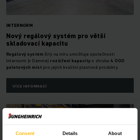
INTERNORM
Nový regálový systém pro větší
skladovací kapacitu
Regálový systém
šitý na míru umožňuje společnosti
Internorm (v Damme)
rozšíření kapacity
o zhruba
4 000
paletových míst
pro jejich kvalitní plastové produkty.
VÍCE INFORMACÍ
Consent
Details
About