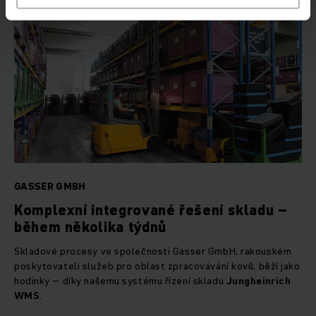
GASSER GMBH
Komplexní integrované řešení skladu –
během několika týdnů
Skladové procesy ve společnosti Gasser GmbH, rakouském
poskytovateli služeb pro oblast zpracovávání kovů, běží jako
hodinky – díky našemu systému řízení skladu
Jungheinrich
WMS
.