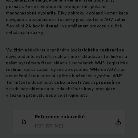
Automatizace funguje během velmi krátké doby. Brzy
poznáte, že se investice do inteligentní aplikace
mnohonásobně vyplatila. Díky pokroku v oblasti komunikace,
navigace a bezpečnostní techniky jsou systémy AGV velmi
flexibilní
24 hodin denně
i ve smíšeném provozu s ručně
ovládanými vozíky.
Využitím několikrát oceněného
logistického rozhraní
se
navíc podařilo vytvořit rozhraní mezi skladovou technikou a
naším systémem řízení skladu Jungheinrich WMS. Logistické
rozhraní vysílá zadání k jízdě ze systému WMS do AGV a po
dokončení úkolu odesílá zpětné hlášení do systému WMS.
Tím můžete dosáhnout
dokonalosti
Vašich
procesů
ve
skladu bez ohledu na to, zda obrábíte kovy, pracujete
v těžkém průmyslu nebo ve strojírenství.
Reference zákazníků
PDF
(9,7 MB)