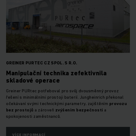
GREINER PURTEC CZ SPOL. S R.O.
Manipulační technika zefektivnila
skladové operace
Greiner PURtec potřeboval pro svůj dvousměnný provoz
řešení s minimálními prostoji baterií. Jungheinrich překonal
očekávaní svými technickými parametry, zajištěním
provozu
bez prostojů
a zároveň
zvýšením bezpečnosti
a
spokojenosti zaměstnanců.
VÍCE INFORMACÍ