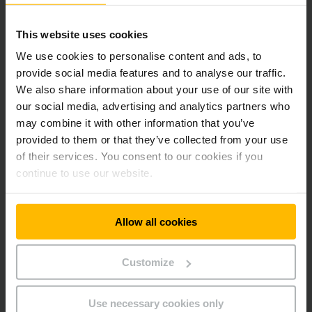
This website uses cookies
We use cookies to personalise content and ads, to
provide social media features and to analyse our traffic.
We also share information about your use of our site with
our social media, advertising and analytics partners who
PSZ ELECTRONIC
may combine it with other information that you’ve
provided to them or that they’ve collected from your use
Efektivní logistické řešení
of their services. You consent to our cookies if you
Elektronika je na vzestupu: Díky novému
continue to use our website.
poloautomatickému skladu s úzkými uličkami
a systému
Jungheinrich WMS
série 2 je nyní přední výrobce kabelů PSZ
electronic z Horní Falci ve fázi dynamického růstu.
Allow all cookies
VÍCE INFORMACÍ
Customize
Use necessary cookies only