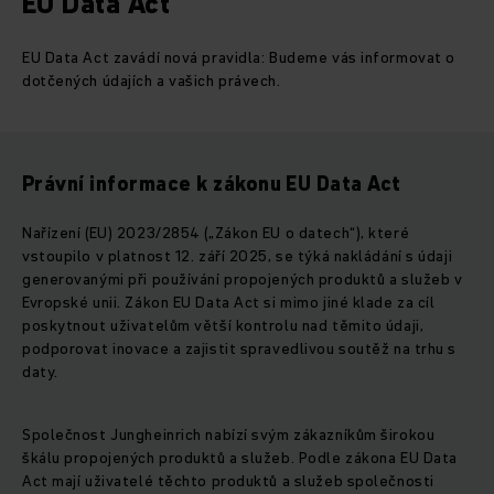
EU Data Act
EU Data Act zavádí nová pravidla: Budeme vás informovat o
dotčených údajích a vašich právech.
Právní informace k zákonu EU Data Act
Nařízení (EU) 2023/2854 („Zákon EU o datech“), které
vstoupilo v platnost 12. září 2025, se týká nakládání s údaji
generovanými při používání propojených produktů a služeb v
Evropské unii. Zákon EU Data Act si mimo jiné klade za cíl
poskytnout uživatelům větší kontrolu nad těmito údaji,
podporovat inovace a zajistit spravedlivou soutěž na trhu s
daty.
Společnost Jungheinrich nabízí svým zákazníkům širokou
škálu propojených produktů a služeb. Podle zákona EU Data
Act mají uživatelé těchto produktů a služeb společnosti