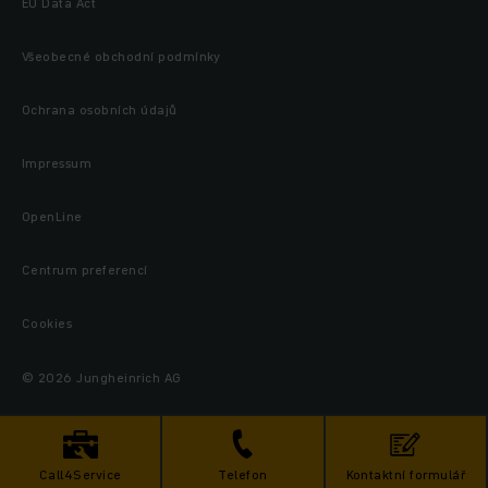
EU Data Act
Všeobecné obchodní podmínky
Ochrana osobních údajů
Impressum
OpenLine
Centrum preferencí
Cookies
© 2026 Jungheinrich AG
Call4Service
Telefon
Kontaktní formulář