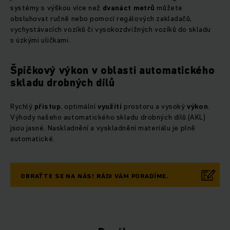
systémy s výškou více než
dvanáct
metrů
můžete
obsluhovat ručně nebo pomocí regálových zakladačů,
vychystávacích vozíků či vysokozdvižných vozíků do skladu
s úzkými uličkami.
Špičkový výkon v oblasti automatického
skladu drobných dílů
Rychlý
přístup
, optimální
využití
prostoru a vysoký
výkon
.
Výhody našeho automatického skladu drobných dílů (AKL)
jsou jasné. Naskladnění a vyskladnění materiálu je plně
automatické.
OBRAŤTE SE NA NÁS! RÁDI VÁM PORADÍME.