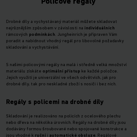
Policové regály
Drobné díly a vychystávaný materiál můžete skladovat
nejrůznějším způsobem v závislosti na
individuálních
rámcových
podmínkách
. Jungheinrich je připraven Vám
poradit a nabídnout vhodný regál pro libovolné požadavky
skladování a vychystávání.
S našimi policovými regály na malá i středně velká množství
materiálu získáte
optimální
přístup
ke každé položce.
Jejich využití je univerzální ve všech odvětvích, jak pro
drobné díly, tak pro neskladné zboží s nosiči i bez nich.
Regály s policemi na drobné díly
Skladování je realizováno na policích z ocelového plechu
nebo dřeva na několika úrovních. Regály na drobné díly jsou
dodávány formou šroubované nebo spojované konstrukce a
jsou vhodné k
ruční
i
automatické
obsluze
. Regálové