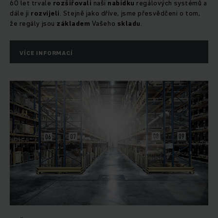
60 let trvale
rozšiřovali
naši
nabídku
regálových systémů a
dále ji
rozvíjeli
. Stejně jako dříve, jsme přesvědčeni o tom,
že regály jsou
základem
Vašeho
skladu
.
VÍCE INFORMACÍ