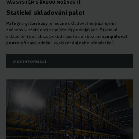
VÁŠ SYSTÉM S ŘADOU MOŽNOSTÍ
Statické skladování palet
Palety
a
gitterboxy
je možné skladovat nejrůznějšími
způsoby v závislosti na místních podmínkách. Statické
uskladnění se nabízí, pokud musíte se zbožím
manipulovat
pouze
při naskladnění, vyskladnění nebo přemístění.
VÍCE INFORMACÍ