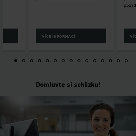
požad
VÍCE INFORMACÍ
VÍ
Domluvte si schůzku!