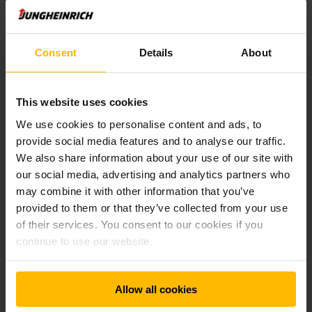
Consent
Details
About
This website uses cookies
We use cookies to personalise content and ads, to
provide social media features and to analyse our traffic.
We also share information about your use of our site with
our social media, advertising and analytics partners who
may combine it with other information that you’ve
EFEKTIVNÍ VYUŽITÍ PROSTORU
provided to them or that they’ve collected from your use
Konzolové regály pro dlouhý materiál
of their services. You consent to our cookies if you
continue to use our website.
Pokud musíte skladovat
dlouhé materiály
, jako jsou tyče,
trubky a desky, nabízejí se jako nejlepší řešení konzolové
regály. Použitím skladových plošin vytvoříte další skladový
prostor.
Allow all cookies