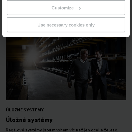
Customize
VÍCE INFORMACÍ
Use necessary cookies only
ÚLOŽNÉ SYSTÉMY
Úložné systémy
Regálové systémy jsou mnohem víc než jen ocel a železo.