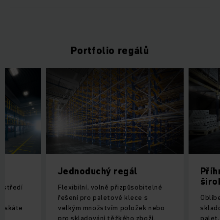
Portfolio regálů
Jednoduchý regál
Příh
širo
rostředí
Flexibilní, volně přizpůsobitelné
řešení pro paletové klece s
Oblíb
získáte
velkým množstvím položek nebo
sklad
pro skladování těžkého zboží.
palet,