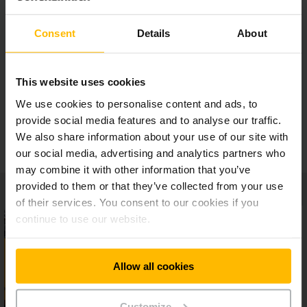
Optimální podpora obsluhy
Consent
Details
About
Ergonomická kabina řidiče
This website uses cookies
We use cookies to personalise content and ads, to
provide social media features and to analyse our traffic.
Maximální komfort obsluhy
We also share information about your use of our site with
our social media, advertising and analytics partners who
may combine it with other information that you’ve
provided to them or that they’ve collected from your use
of their services. You consent to our cookies if you
continue to use our website.
Allow all cookies
Customize