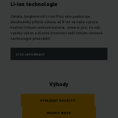
Li-Ion technologie
Záruka Jungheinrich Li-ion Plus vám poskytuje
dlouhodobý příslib výkonu až 8 let na naše vysoce
kvalitní lithium-iontové baterie. Jsme si jisti, že vás
vysoký výkon a dlouhá životnost naší lithium-iontové
technologie přesvědčí.
VÍCE INFORMACÍ
Výhody
VYHLEDAT POUŽITÝ
KOUPIT NOVÝ