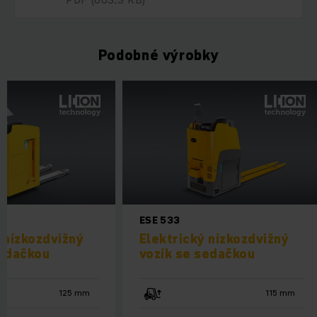
Podobné výrobky
ESE 220-320
ESE 533
Elektrický nízkozdvižný
Elektrický níz
vozík se sedačkou
vozík se seda
125 mm