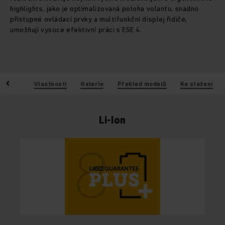
highlights, jako je optimalizovaná poloha volantu, snadno
přístupné ovládací prvky a multifunkční displej řidiče,
umožňují vysoce efektivní práci s ESE 4.
Výhody
Vlastnosti
Galerie
Přehled modelů
Ke stažení
Li-Ion