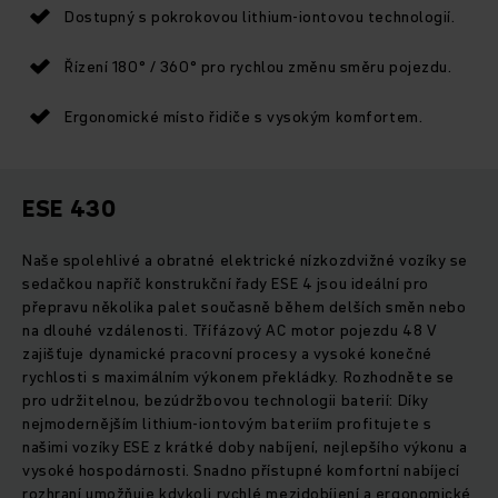
Dostupný s pokrokovou lithium-iontovou technologií.
Řízení 180° / 360° pro rychlou změnu směru pojezdu.
Ergonomické místo řidiče s vysokým komfortem.
ESE 430
Naše spolehlivé a obratné elektrické nízkozdvižné vozíky se
sedačkou napříč konstrukční řady ESE 4 jsou ideální pro
přepravu několika palet současně během delších směn nebo
na dlouhé vzdálenosti. Třífázový AC motor pojezdu 48 V
zajišťuje dynamické pracovní procesy a vysoké konečné
rychlosti s maximálním výkonem překládky. Rozhodněte se
pro udržitelnou, bezúdržbovou technologii baterií: Díky
nejmodernějším lithium-iontovým bateriím profitujete s
našimi vozíky ESE z krátké doby nabíjení, nejlepšího výkonu a
vysoké hospodárnosti. Snadno přístupné komfortní nabíjecí
rozhraní umožňuje kdykoli rychlé mezidobíjení a ergonomické