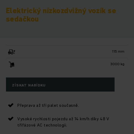
Elektrický nízkozdvižný vozík se
sedačkou
115 mm
3000 kg
ZÍSKAT NABÍDKU
Přeprava až tří palet současně.
Vysoké rychlosti pojezdu až 14 km/h díky 48 V
třífázové AC technologii.