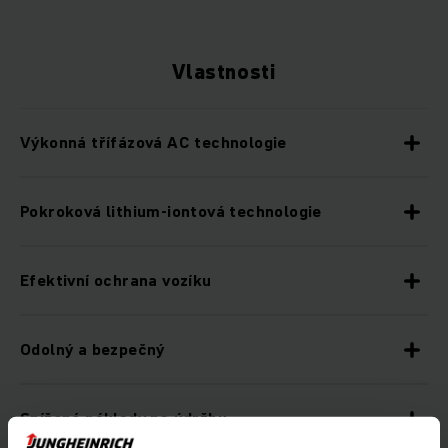
Vlastnosti
Výkonná třífázová AC technologie
Pokroková lithium-iontová technologie
Efektivní ochrana vozíku
Odolný a bezpečný
Snížené náklady na údržbu