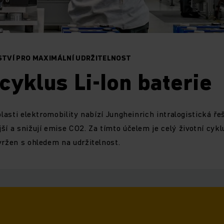
TVÍ PRO MAXIMÁLNÍ UDRŽITELNOST
 cyklus Li-Ion baterie
blasti elektromobility nabízí Jungheinrich intralogistická ře
ší a snižují emise CO2. Za tímto účelem je celý životní cykl
vržen s ohledem na udržitelnost.