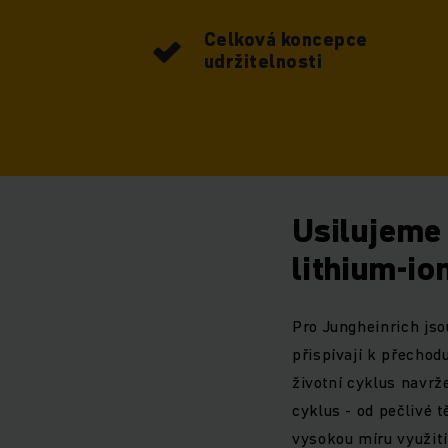
Celková koncepce
udržitelnosti
Usilujeme 
lithium-io
Pro Jungheinrich js
přispívají k přechod
životní cyklus navrže
cyklus - od pečlivé 
vysokou míru využití