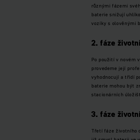
různými fázemi svého
baterie snižují uhlí
vozíky s olověnými 
2. fáze život
Po použití v novém v
provedeme její profe
vyhodnocují a třídí 
baterie mohou být zn
stacionárních úložišt
3. fáze životn
Třetí fáze životního
již smysl baterii ve