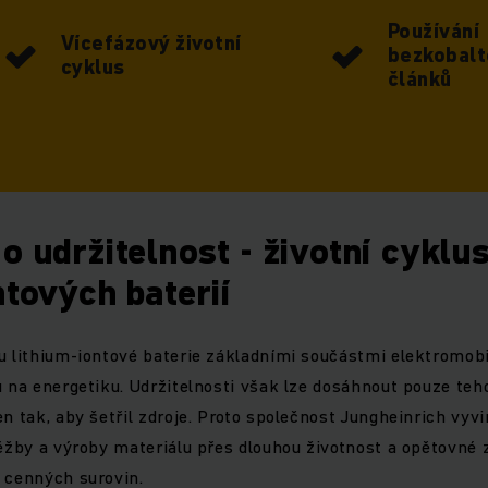
Používání
Vícefázový životní
bezkobalt
cyklus
článků
o udržitelnost - životní cyklu
ntových baterií
ou lithium-iontové baterie základními součástmi elektromob
u na energetiku. Udržitelnosti však lze dosáhnout pouze tehd
n tak, aby šetřil zdroje. Proto společnost Jungheinrich vyvi
těžby a výroby materiálu přes dlouhou životnost a opětovné 
 cenných surovin.