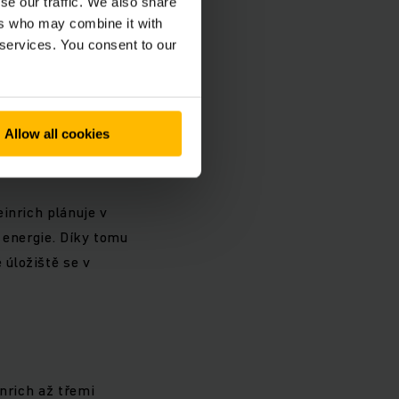
se our traffic. We also share
 výrobku a snižují
ers who may combine it with
eme bez kritických
 services. You consent to our
(LFP). Naše lithium-
 dalšími
Allow all cookies
inrich plánuje v
 energie. Díky tomu
úložiště se v
inrich až třemi