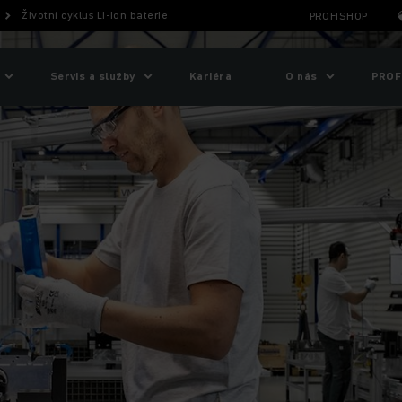
Životní cyklus Li-Ion baterie
PROFISHOP
Servis a služby
Kariéra
O nás
PROF