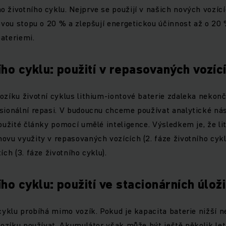
 životního cyklu. Nejprve se použijí v našich nových vozící
kovou stopu o 20 % a zlepšují energetickou účinnost až o 20
bateriemi.
ního cyklu: použití v repasovaných vozíc
ozíku životní cyklus lithium-iontové baterie zdaleka nekončí
sionální repasi. V budoucnu chceme používat analytické nás
použité články pomocí umělé inteligence. Výsledkem je, že l
ovu využity v repasovaných vozících (2. fáze životního cykl
ích (3. fáze životního cyklu).
ího cyklu: použití ve stacionárních úlož
 cyklu probíhá mimo vozík. Pokud je kapacita baterie nižší 
 vozíku používat. Akumulátor však může být ještě několik le