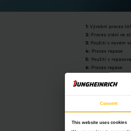
1:
Výrobní proces lit
2:
Proces zrání ve s
3:
Použití v novém vo
4:
Proces repase
5:
Použití v repasova
6:
Proces repase
7:
Použití ve stacion
8:
Proces demontáž
9:
Proces recyklace
Consent
Výroba Li-Ion 
This website uses cookies
Pro Jungheinrich zač