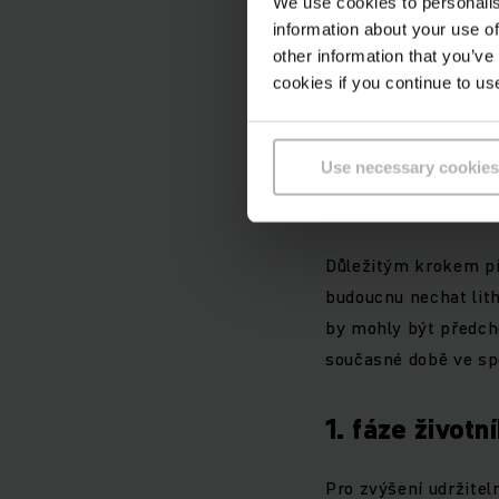
We use cookies to personalis
řídíme našimi kritéri
information about your use of
dopad na životní pro
other information that you’ve
surovin, jako je kob
cookies if you continue to us
iontové baterie jsou
bezpečnostními opatř
Use necessary cookies
Proces zrání 
Důležitým krokem při
budoucnu nechat lith
by mohly být předch
současné době ve sp
1. fáze životn
Pro zvýšení udržitel