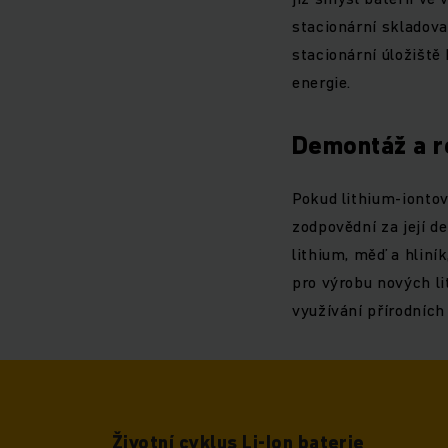
stacionární skladova
stacionární úložiště 
energie.
Demontáž a r
Pokud lithium-iontov
zodpovědní za její d
lithium, měď a hliní
pro výrobu nových l
využívání přírodních 
Životní cyklus Li-Ion baterie