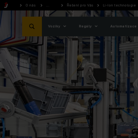
O nás
...
Řešení pro Vás
Li-Ion technologie
Vozíky
Regály
Automatizace