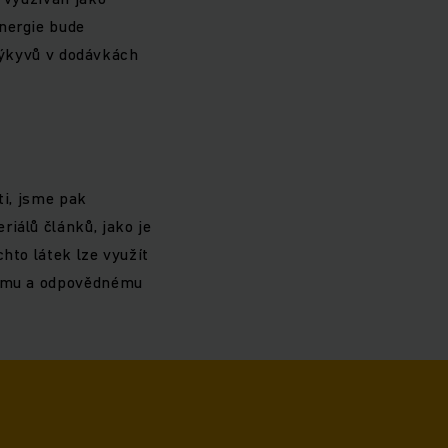
nergie bude
 výkyvů v dodávkách
ti, jsme pak
iálů článků, jako je
hto látek lze využít
lnému a odpovědnému