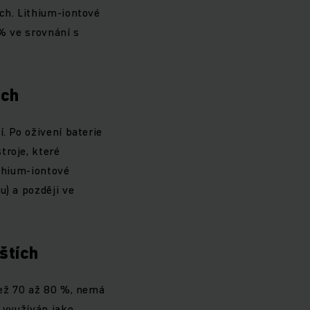
ch. Lithium-iontové
 % ve srovnání s
ích
. Po oživení baterie
troje, které
ithium-iontové
u) a později ve
ištích
než 70 až 80 %, nemá
t využíván jako