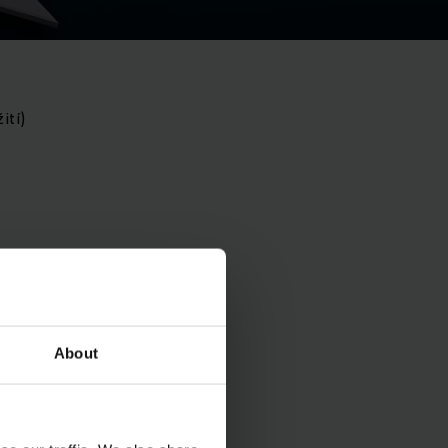
ití)
áze životního cyklu)
About
í. V těchto fázích se