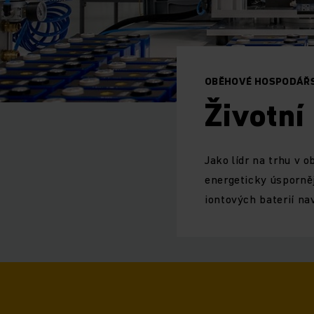
OBĚHOVÉ HOSPODÁŘS
Životní
Jako lídr na trhu v o
energeticky úsporněj
iontových baterií na