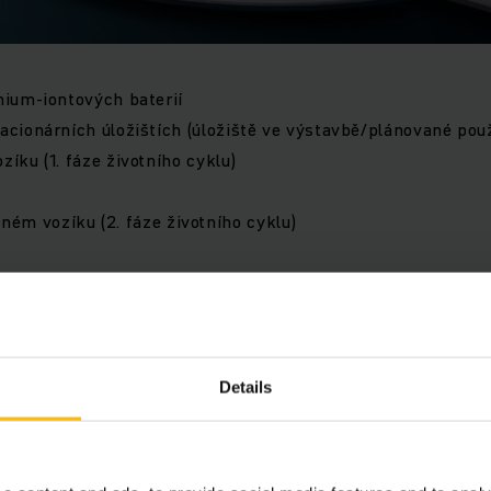
hium-iontových baterií
tacionárních úložištích (úložiště ve výstavbě/plánované použ
zíku (1. fáze životního cyklu)
ném vozíku (2. fáze životního cyklu)
árním úložišti(úložiště ve výstavbě/plánované použití - 3. f
e
Details
baterií
íná udržitelnost vývojem a výrobou lithium-iontových bateri