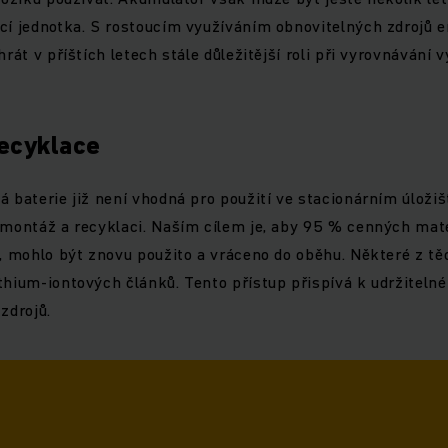
cí jednotka. S rostoucím využíváním obnovitelných zdrojů e
hrát v příštích letech stále důležitější roli při vyrovnávání
ecyklace
á baterie již není vhodná pro použití ve stacionárním úložiš
emontáž a recyklaci. Naším cílem je, aby 95 % cenných mater
k, mohlo být znovu použito a vráceno do oběhu. Některé z těc
ithium-iontových článků. Tento přístup přispívá k udržite
zdrojů.