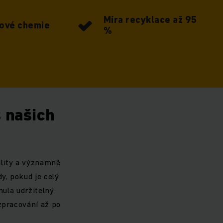
Míra recyklace až 95
ové chemie
%
s našich
ility a významně
y, pokud je celý
nula udržitelný
zpracování až po