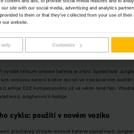
e content and ads, to provide social media features and to analy
i ekologického designu, která zohledňují celý životní cyklus
 our site with our social media, advertising and analytics partn
středí. Proto se v našich lithium-iontových bateriích obejd
 provided to them or that they’ve collected from your use of their
alt, a místo toho používáme lithium-železo-fosfátové články 
e our website.
 navíc bezpečné - chemické složení článků LFP ve spojení s
eními zabraňuje tomu, aby se baterie vznítila.
 only
Customize
ve stacionárním úložišti
 výrobě lithium-iontové baterie je zrání. Společnost Junghe
ium-iontovou baterii krátce dozrát ve stacionárním úložišti
ozí emise CO2 kompenzovány již ve velmi rané fázi. Vhodné 
olečnosti Jungheinrich buduje.
ího cyklu: použití v novém vozíku
nosti procházejí lithium-iontové baterie společnosti Junghe