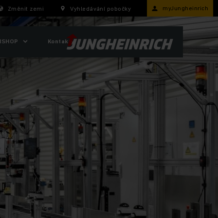
myJungheinrich
Změnit zemi
Vyhledávání pobočky
ISHOP
Kontakty