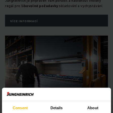
Jungheinrich je připraven Vám poradit a nabídnout vhodný
regál pro
libovolné požadavky
skladování a vychystávání.
VÍCE INFORMACÍ
Consent
Details
About
INDIVIDUÁLNĚ, PODLE POTŘEBY A FLEXIBILNĚ