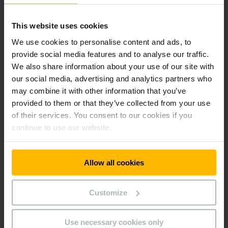
Dynamické skladování drobných dílů
Při skladování drobných dílů existují
různé možnosti
podle
This website uses cookies
konkrétního využití. Vždy najdeme řešení pro uspokojení
We use cookies to personalise content and ads, to
Vašich individuálních požadavků.
provide social media features and to analyse our traffic.
We also share information about your use of our site with
VÍCE INFORMACÍ
our social media, advertising and analytics partners who
may combine it with other information that you’ve
provided to them or that they’ve collected from your use
of their services. You consent to our cookies if you
continue to use our website.
Allow all cookies
Customize
Use necessary cookies only