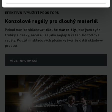
EFEKTIVNÍ VYUŽITÍ PROSTORU
Konzolové regály pro dlouhý materiál
Pokud musíte skladovat
dlouhé materiály
, jako jsou tyče,
trubky a desky, nabízejí se jako nejlepší řešení konzolové
regály. Použitím skladových plošin vytvoříte další skladový
prostor.
VÍCE INFORMACÍ