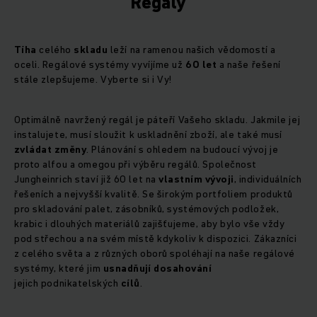
Regály
Tíha
celého
skladu
leží na ramenou našich vědomostí a
oceli. Regálové systémy vyvíjíme už
60 let
a naše řešení
stále zlepšujeme. Vyberte si i Vy!
Optimálně navržený regál je páteří Vašeho skladu. Jakmile jej
instalujete, musí sloužit k uskladnění zboží, ale také musí
zvládat změny
. Plánování s ohledem na budoucí vývoj je
proto alfou a omegou při výběru regálů. Společnost
Jungheinrich staví již
60 let na
vlastním vývoji
, individuálních
řešeních a nejvyšší kvalitě. Se širokým portfoliem produktů
pro skladování palet, zásobníků, systémových podložek,
krabic i dlouhých materiálů zajišťujeme, aby bylo vše vždy
pod střechou a na svém místě kdykoliv k dispozici. Zákazníci
z celého světa a z různých oborů spoléhají na naše regálové
systémy, které jim
usnadňují dosahování
jejich podnikatelských
cílů
.