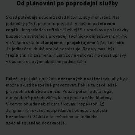
Od plánování po poprodejní služby
Sklad potřebuje solidní základ k tomu, aby mohl růst. Náš
jedinečný přístup se o to postará. V našem
paletovém
regálu
Jungheinrich reflektují vývojáři a statikové požadavky
budoucích systémů a provádějí technické dimenzování. Přímo
ve Vašem skladu
plánujeme
a
projektujeme
řešení na míru.
Je jedinečné, druhé stejné neexistuje. Regály musí být
flexibilní
. To znamená, musí vždy existovat možnost úpravy
v souladu s novými okolními podmínkami.
Důležité je také dodržení
ochranných opatření
tak, aby bylo
možné sklad bezpečně provozovat. Pak je tu také ještě
pravidelná
údržba
a
servis
. Pouze potom odolá regál
dlouhodobě požadavkům, které jsou na něho kladeny.
V tomto ohledu nabízí
certifikovaní inspektoři
Jungheinrich skutečnou přidanou hodnotu v oblasti
bezpečnosti. Získáte tak všechno od jediného
specializovaného dodavatele.