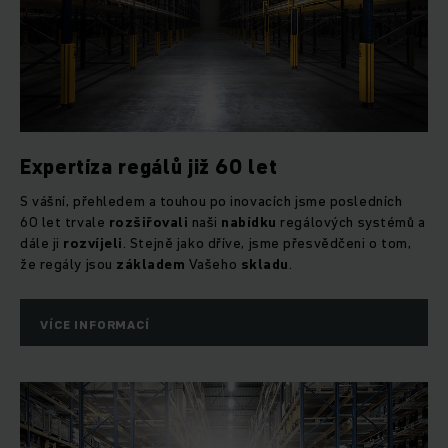
Expertíza regálů již 60 let
S vášní, přehledem a touhou po inovacích jsme posledních
60 let trvale
rozšiřovali
naši
nabídku
regálových systémů a
dále ji
rozvíjeli
. Stejně jako dříve, jsme přesvědčeni o tom,
že regály jsou
základem
Vašeho
skladu
.
VÍCE INFORMACÍ