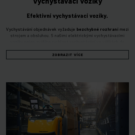
Vychystávací vozíky
Efektivní vychystávací vozíky.
Vychystávání objednávek vyžaduje
bezchybné rozhraní
mezi
strojem a obsluhou. S našimi elektrickými vychystávacími
vozíky nejen zvýšíte rychlost vychystávání ve výškách do
14 metrů
, ale získáte také
zvýšenou bezpečnost a efektivitu provozu – i v těch
ZOBRAZIT VÍCE
nejnáročnějších podmínkách.
Výškově nastavitelné řízení, aktivace pomocí PIN
a individuální jízdní programy pro nízké i vysoké rychlosti
zvyšují
kvalitu
Vaší práce a zajišťují vysoký
komfort
. Díky
rychlé výměně baterie lze vychystávací vozíky používat
v několika po sobě jdoucích směnách.