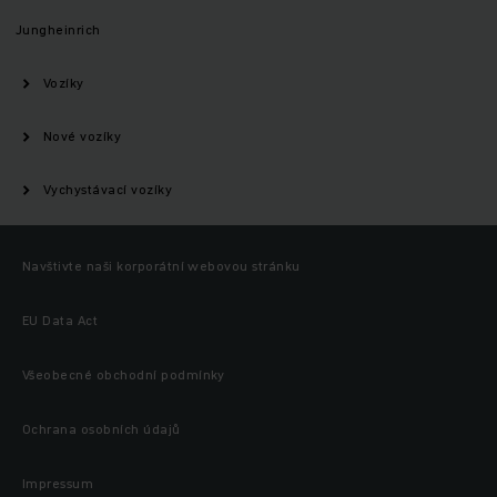
Jungheinrich
Vozíky
Nové vozíky
Vychystávací vozíky
Navštivte naši korporátní webovou stránku
EU Data Act
Všeobecné obchodní podmínky
Ochrana osobních údajů
Impressum