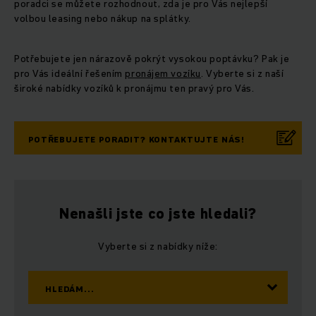
poradci se můžete rozhodnout, zda je pro Vás nejlepší
volbou leasing nebo nákup na splátky.
Potřebujete jen nárazově pokrýt vysokou poptávku? Pak je
pro Vás ideální řešením
pronájem vozíku
. Vyberte si z naší
široké nabídky vozíků k pronájmu ten pravý pro Vás.
POTŘEBUJETE PORADIT? KONTAKTUJTE NÁS!
Nenašli jste co jste hledali?
Vyberte si z nabídky níže:
HLEDÁM...