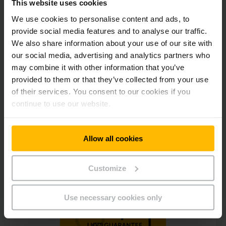
This website uses cookies
We use cookies to personalise content and ads, to
S maximálním zatížením až
1,2 tuny
jsou i
provide social media features and to analyse our traffic.
vertikální vychystávací vozíky dobrými pomocníky: výsuvný
We also share information about your use of our site with
zvedací rám usnadňuje vychystávání objednávek ve výškách
i v úzkých uličkách.
our social media, advertising and analytics partners who
may combine it with other information that you’ve
provided to them or that they’ve collected from your use
of their services. You consent to our cookies if you
POTŘEBUJETE PORADIT? KONTAKTUJTE NÁS!
continue to use our website.
Allow all cookies
Customize
Use necessary cookies only