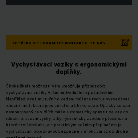
POTŘEBUJETE PORADIT? KONTAKTUJTE NÁS!
Vychystávací vozíky s ergonomickými
doplňky.
Široká škála možností Vám umožňuje přizpůsobit
vychystávací vozíky Vašim individuálním požadavkům.
Například v režimu ručního vedení můžete rychle vyzvedávat
zboží z míst, která jsou umístěna blízko sebe. Optický senzor
namontovaný na vidlích může automaticky spustit palety do
ideální pracovní výšky. Díky hydraulicky zvedané plošině, na
které stojí obsluha, a s praktickým nožním přepínačem je
vychystávání objednávek
bezpečné
a efektivní až do
druhé
regálové úrovně
.