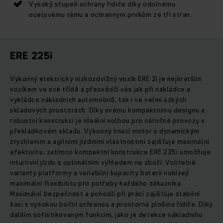
Vysoký stupeň ochrany řidiče díky odolnému
ocelovému rámu a ochranným prvkům ze tří stran.
ERE 225i
Výkonný elektrický nízkozdvižný vozík ERE 2i je nejkratším
vozíkem ve své třídě a přesvědčí vás jak při nakládce a
vykládce nákladních automobilů, tak i ve velmi úzkých
skladových prostorách. Díky svému kompaktnímu designu a
robustní konstrukci je ideální volbou pro náročné provozy v
překládkovém skladu. Výkonný hnací motor s dynamickým
zrychlením a agilními jízdními vlastnostmi zajišťuje maximální
efektivitu, zatímco kompaktní konstrukce ERE 225i umožňuje
intuitivní jízdu s optimálním výhledem na zboží. Volitelné
varianty platformy a variabilní kapacity baterií nabízejí
maximální flexibilitu pro potřeby každého zákazníka.
Maximální bezpečnost a pohodlí při práci zajišťuje stabilní
šasi s vysokou boční ochranou a prostorná plošina řidiče. Díky
dalším sofistikovaným funkcím, jako je detekce nákladního