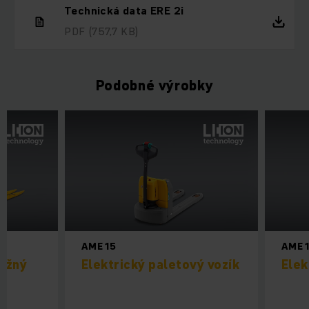
Technická data ERE 2i
PDF
(757,7 KB)
Podobné výrobky
AME 15
AME 
vižný
Elektrický paletový vozík
Elek