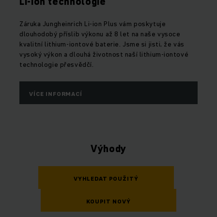
Li-Ion technologie
Záruka Jungheinrich Li-ion Plus vám poskytuje
dlouhodobý příslib výkonu až 8 let na naše vysoce
kvalitní lithium-iontové baterie. Jsme si jisti, že vás
vysoký výkon a dlouhá životnost naší lithium-iontové
technologie přesvědčí.
VÍCE INFORMACÍ
Výhody
VYHLEDAT POUŽITÝ
KOUPIT NOVÝ