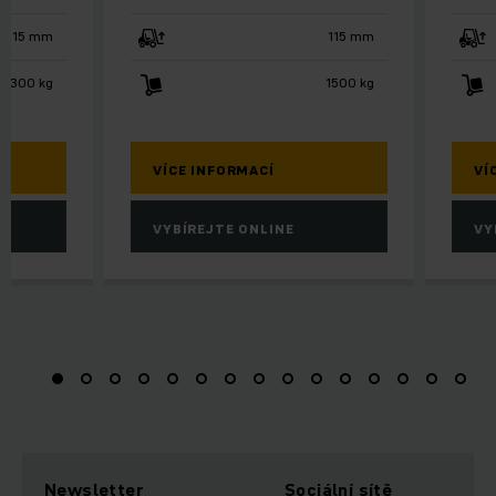
115 mm
115 mm
3300 kg
1500 kg
VÍCE INFORMACÍ
VÍ
VYBÍREJTE ONLINE
VY
Newsletter
Sociální sítě