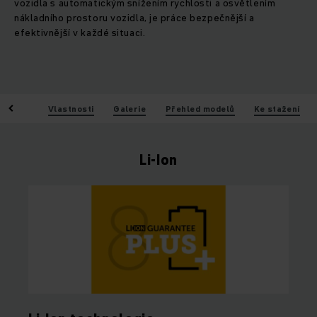
vozidla s automatickým snížením rychlosti a osvětlením
nákladního prostoru vozidla, je práce bezpečnější a
efektivnější v každé situaci.
Výhody
Vlastnosti
Galerie
Přehled modelů
Ke stažení
Li-Ion