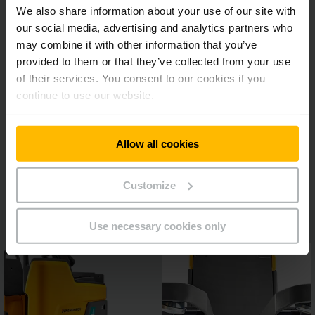
Maximální bezpečnost při každé jízdě
We also share information about your use of our site with
our social media, advertising and analytics partners who
may combine it with other information that you’ve
Predikativní asistenční systémy
provided to them or that they’ve collected from your use
of their services. You consent to our cookies if you
continue to use our website.
Flexibilní plošina řidiče a variabilní délka vidlí
Allow all cookies
Doplňková vybavení
Customize
Use necessary cookies only