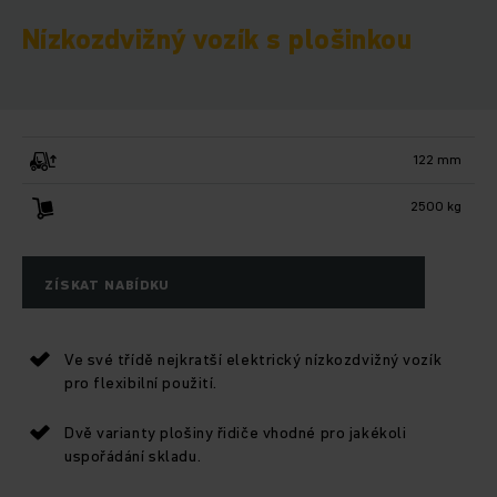
Nízkozdvižný vozík s plošinkou
122 mm
2500 kg
ZÍSKAT NABÍDKU
Ve své třídě nejkratší elektrický nízkozdvižný vozík
pro flexibilní použití.
Dvě varianty plošiny řidiče vhodné pro jakékoli
uspořádání skladu.