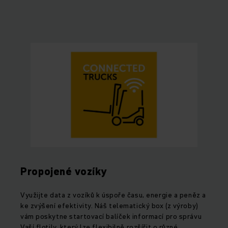
Propojené vozíky
Využijte data z vozíků k úspoře času, energie a peněz a
ke zvýšení efektivity. Náš telematický box (z výroby)
vám poskytne startovací balíček informací pro správu
Vaší flotily, který lze flexibilně rozšířit o různé