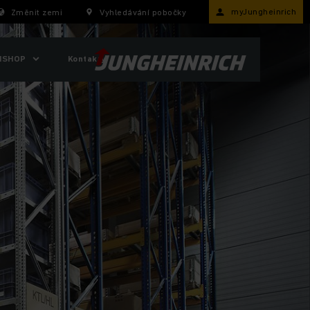
myJungheinrich
Změnit zemi
Vyhledávání pobočky
ISHOP
Kontakty