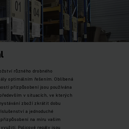
l
ožství různého drobného
egály optimálním řešením. Oblíbená
ností přizpůsobení jsou používána
 především v situacích, ve kterých
hystávání zboží zkrátit dobu
říslušenství a jednoduché
 přizpůsobení na míru vašim
užití. Policové regály jsou