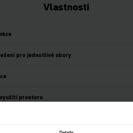
Vlastnosti
unkce
řešení pro jednotlivé obory
áce
využití prostoru
mami
Details