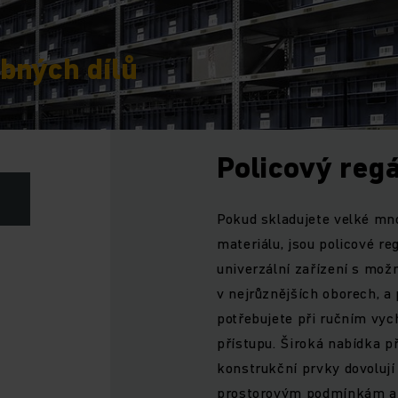
bných dílů
Policový regá
Pokud skladujete velké mn
materiálu, jsou policové r
univerzální zařízení s mož
v nejrůznějších oborech, a
potřebujete při ručním vyc
přístupu. Široká nabídka p
konstrukční prvky dovolují
prostorovým podmínkám a vy