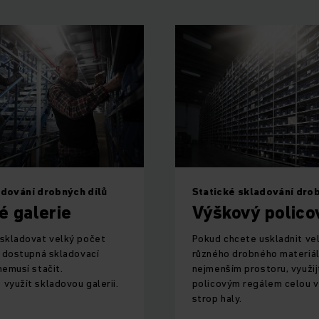
adování drobných dílů
Statické skladování drob
é galerie
Výškový polico
skladovat velký počet
Pokud chcete uskladnit ve
, dostupná skladovací
různého drobného materiál
nemusí stačit.
nejmenším prostoru, využi
využít skladovou galerii.
policovým regálem celou v
strop haly.