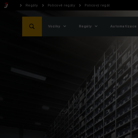
Regály
Policové regály
Policový regál
Vozíky
Regály
Automatizace