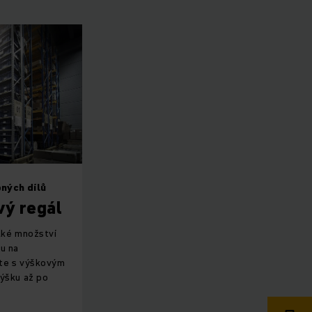
ných dílů
vý regál
lké množství
u na
jte s výškovým
ýšku až po