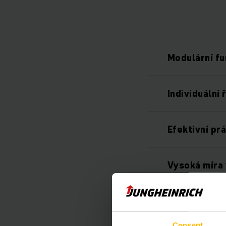
Modulární f
Individuální 
Efektivní pr
Vysoká míra 
Shoda s nor
Consent