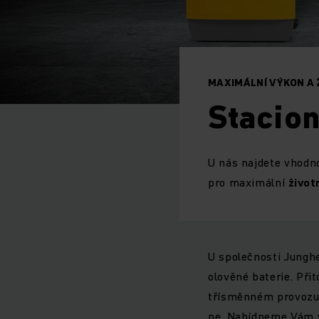
MAXIMÁLNÍ VÝKON A 
Stacion
U nás najdete vhodn
pro maximální
život
U společnosti Jungh
olověné baterie. Př
třísměnném provozu,
ne. Nabídneme Vám 