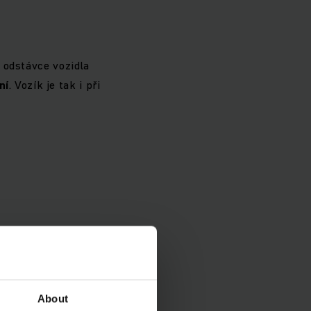
 odstávce vozidla
ní
. Vozík je tak i při
About