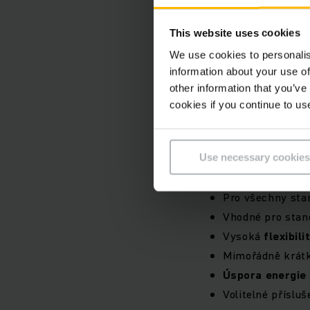
This website uses cookies
We use cookies to personalis
information about your use of
other information that you’ve
cookies if you continue to us
Use necessary cookies
Pro všechny stan
Vhodné pro stand
Vysoká
flexibili
Mimořádně krátké
Úspora
energie
Volitelné přísluš