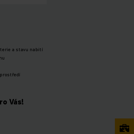
erie a stavu nabití
mu
prostředí
ro Vás!