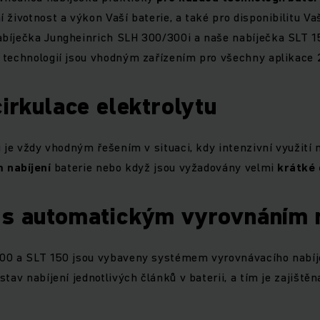
 životnost a výkon Vaší baterie, a také pro disponibilitu Va
bíječka Jungheinrich SLH 300/300i a naše nabíječka SLT 1
 technologií jsou vhodným zařízením pro všechny aplikace 2
cirkulace elektrolytu
u je vždy vhodným řešením v situaci, kdy intenzivní využití
m
nabíjení
baterie nebo když jsou vyžadovány velmi
krátké
 s automatickým vyrovnáním n
00 a SLT 150 jsou vybaveny systémem vyrovnávacího nabíj
tav nabíjení jednotlivých článků v baterii, a tím je zajištěn