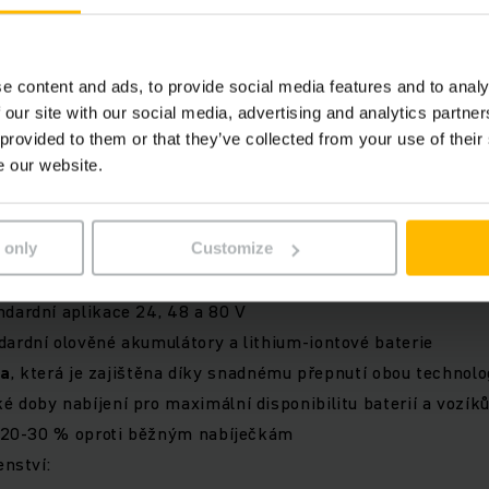
e content and ads, to provide social media features and to analy
 our site with our social media, advertising and analytics partn
 provided to them or that they’ve collected from your use of their
e our website.
 only
Customize
dardní aplikace 24, 48 a 80 V
ardní olověné akumulátory a lithium-iontové baterie
ta
, která je zajištěna díky snadnému přepnutí obou technolog
 doby nabíjení pro maximální disponibilitu baterií a vozík
20-30 % oproti běžným nabíječkám
enství: