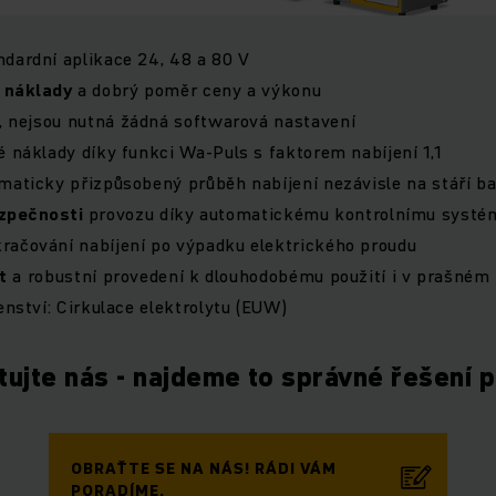
dardní aplikace 24, 48 a 80 V
í
náklady
a dobrý poměr ceny a výkonu
, nejsou nutná žádná softwarová nastavení
é náklady díky funkci Wa-Puls s faktorem nabíjení 1,1
maticky přizpůsobený průběh nabíjení nezávisle na stáří bat
zpečnosti
provozu díky automatickému kontrolnímu systé
račování nabíjení po výpadku elektrického proudu
t
a robustní provedení k dlouhodobému použití i v prašném 
enství: Cirkulace elektrolytu (EUW)
tujte nás - najdeme to správné řešení p
OBRAŤTE SE NA NÁS! RÁDI VÁM
PORADÍME.