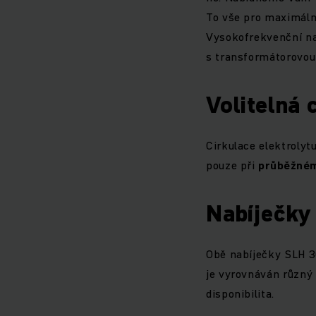
To vše pro maximální
Vysokofrekvenční na
s transformátorovou
Volitelná 
Cirkulace elektrolyt
pouze při
průběžné
Nabíječky
Obě nabíječky SLH 3
je vyrovnáván různý s
disponibilita.