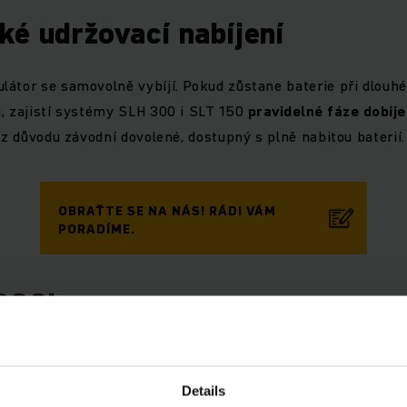
ké udržovací nabíjení
átor se samovolně vybíjí. Pokud zůstane baterie při dlouhé
, zajistí systémy SLH 300 i SLT 150
pravidelné
fáze
dobíje
. z důvodu závodní dovolené, dostupný s plně nabitou baterií.
OBRAŤTE SE NA NÁS! RÁDI VÁM
PORADÍME.
300i
ka se šetrnou vysokofrekvenční technologií
Details