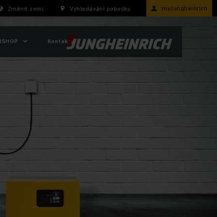
myJungheinrich
Změnit zemi
Vyhledávání pobočky
ISHOP
Kontakty