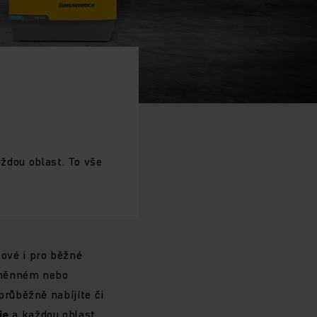
ždou oblast. To vše
ové i pro běžné
usměnném nebo
růběžně nabíjíte či
rie
a každou oblast.