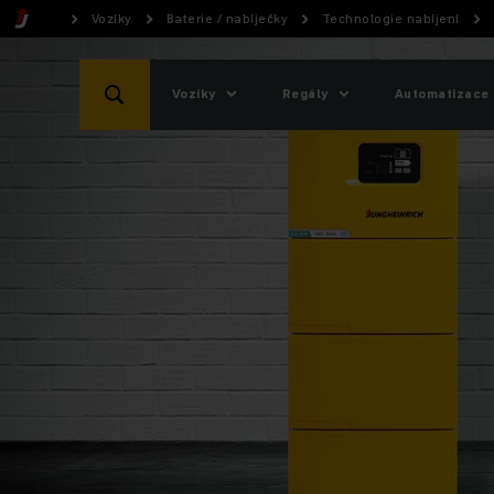
Vozíky
Baterie / nabíječky
Technologie nabíjení
Vozíky
Regály
Automatizace