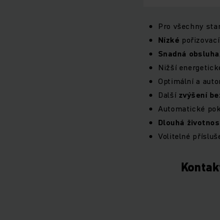
Pro všechny stan
Nízké
pořizovac
Snadná
obsluha
Nižší energetick
Optimální a auto
Další
zvýšení
be
Automatické pok
Dlouhá
životnos
Volitelné přísluš
Kontak