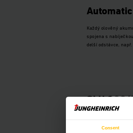
Automatic
Každý olověný akumul
spojena s nabíječkou
delší odstávce, např
SLH 300/
Univerzální nabíječ
Consent