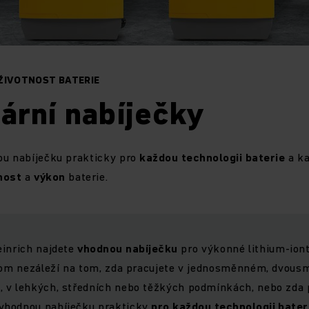
ŽIVOTNOST BATERIE
ární nabíječky
ou nabíječku prakticky pro
každou
technologii
baterie
a ka
nost
a
výkon
baterie.
einrich najdete
vhodnou
nabíječku
pro výkonné lithium-iont
itom nezáleží na tom, zda pracujete v jednosměnném, dvo
 v lehkých, středních nebo těžkých podmínkách, nebo zda p
vhodnou nabíječku prakticky
pro každou technologii bate