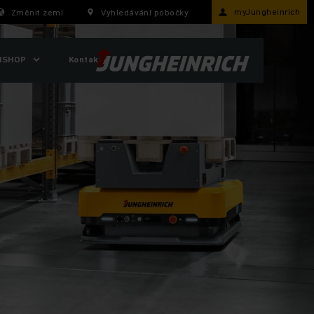
myJungheinrich
Změnit zemi
Vyhledávání pobočky
ISHOP
Kontakty