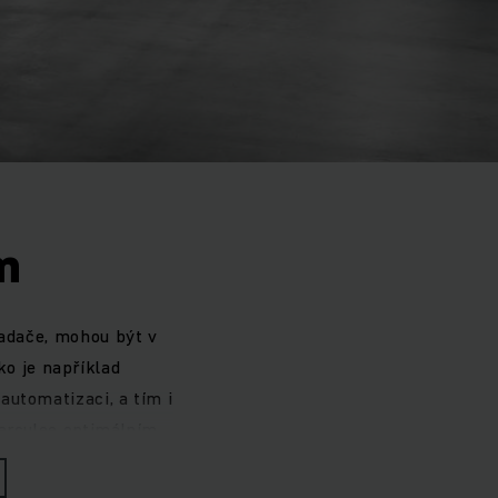
m
ladače, mohou být v
ko je například
automatizaci, a tím i
 arculee optimálním
jící efektivitu jsou
ovišť zbožím.