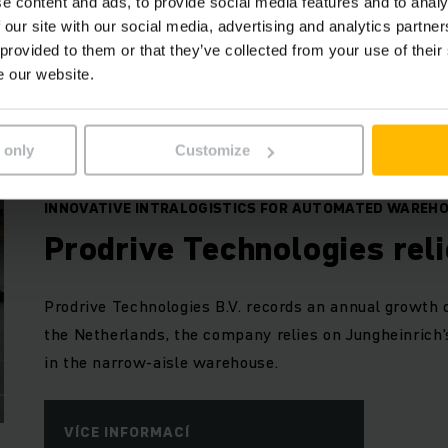
e content and ads, to provide social media features and to analy
VÍCE INFORMACÍ
 our site with our social media, advertising and analytics partn
 provided to them or that they’ve collected from your use of their
e our website.
Odkazy
 only
Customize
INNOVATIVE INTRALOGISTICS FOR AUTOMATED WAREH
Prodrive Technologies rel
Prodrive Technologies B.V. records an annual growth o
the Netherlands, the company relies on Jungheinrich's
in the narrow-aisle warehouse.
VÍCE INFORMACÍ