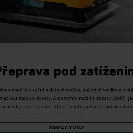
Přeprava pod zatížení
dnes používají ruční paletové vozíky, paletové vozíky a zak
nativou mobilní roboty. Autonomní mobilní roboty (AMR), ja
, jsou chytrým řešením, které zajistí rychlou a jednoduchou 
skladu. Díky své kompaktní konstrukci jsou mobilní roboty
izovanou přepravu ve skladech. Tyto všestranné stroje zvyšu
ZOBRAZIT VÍCE
propojení oblastí v logistice a výrobě a pro zásobování prac