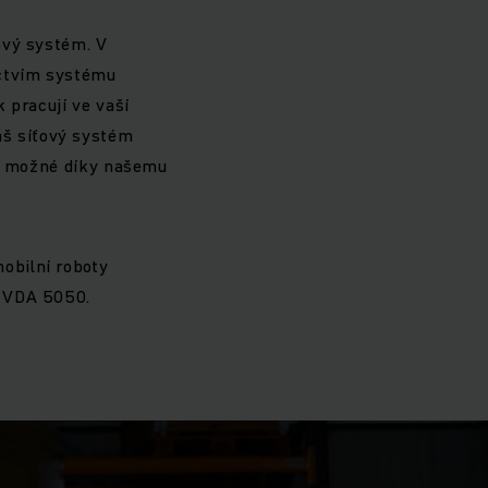
ový systém. V
ictvím systému
 pracují ve vaší
š síťový systém
je možné díky našemu
obilní roboty
í VDA 5050.