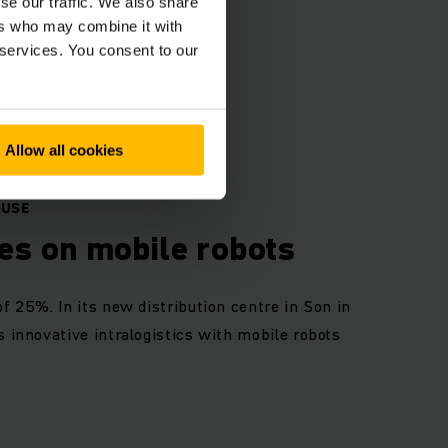
se our traffic. We also share
ers who may combine it with
 services. You consent to our
Allow all cookies
OUSE
ies on mobile robots
f 25%. In its new distribution centre in Son in
 innovative intralogistics with mobile robots