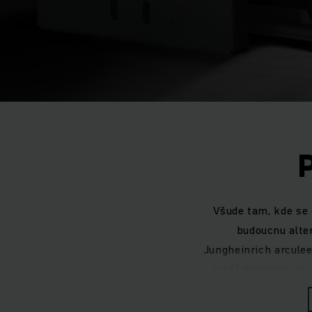
Všude tam, kde se 
budoucnu alter
Jungheinrich arculee
lepší dynamiku ve 
řešením pro automat
ideální pro 