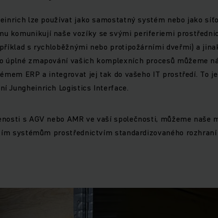
heinrich lze používat jako samostatný systém nebo jako síť
 komunikují naše vozíky se svými periferiemi prostředn
příklad s rychloběžnými nebo protipožárními dveřmi) a jinak
ro úplné zmapování vašich komplexních procesů můžeme ná
témem ERP a integrovat jej tak do vašeho IT prostředí. To 
 Jungheinrich Logistics Interface.
enosti s AGV nebo AMR ve vaší společnosti, můžeme naše m
jícím systémům prostřednictvím standardizovaného rozhran