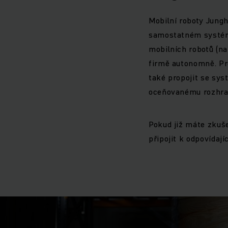
Mobilní roboty Jung
samostatném systému
mobilních robotů (na
firmě autonomně. P
také propojit se sys
oceňovanému rozhraní
Pokud již máte zkuš
připojit k odpovída