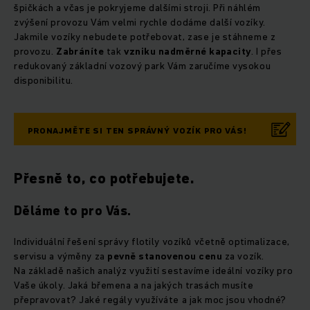
špičkách a včas je pokryjeme dalšími stroji. Při náhlém
zvýšení provozu Vám velmi rychle dodáme další vozíky.
Jakmile vozíky nebudete potřebovat, zase je stáhneme z
provozu.
Zabráníte
tak
vzniku
nadměrné
kapacity
. I přes
redukovaný základní vozový park Vám zaručíme vysokou
disponibilitu.
PRONAJMĚTE SI TEN SPRÁVNÝ VOZÍK PRO VÁS!
Přesně to, co potřebujete.
Děláme to pro Vás.
Individuální řešení správy flotily vozíků včetně optimalizace,
servisu a výměny za
pevně stanovenou cenu
za vozík.
Na základě našich analýz využití sestavíme ideální vozíky pro
Vaše úkoly. Jaká břemena a na jakých trasách musíte
přepravovat? Jaké regály využíváte a jak moc jsou vhodné?