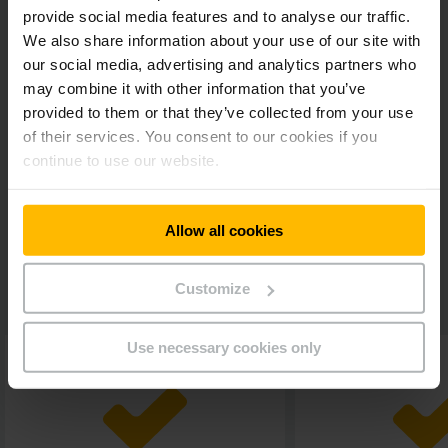
budou méně vytížení a budete je moci využít k jiné práci.
provide social media features and to analyse our traffic.
Kromě toho Vám ukážeme, jak velký díl financí ukrajuje
We also share information about your use of our site with
údržba, opravy a fyzické poškození materiálu.
our social media, advertising and analytics partners who
may combine it with other information that you’ve
Více dat - více možností
provided to them or that they’ve collected from your use
of their services. You consent to our cookies if you
Osvědčeným doplňujícím nástrojem řízení pro flotilu vozíků
continue to use our website.
se stala naše telemetrická řešení. Jedná se o webové
informační systémy
analýzy
,
sledování
a
vyhodnocování
dat z různých typů vozíků - i mezi pobočkami a na
mezinárodní úrovni. Na našem dashboardu spojujeme tyto
Allow all cookies
technické údaje vozíků s ekonomickými ukazateli. Tím získáte
úplný
přehled
o své flotile vozíků a zažijete naživo úspěch
našeho modelu RFM.
Customize
Use necessary cookies only