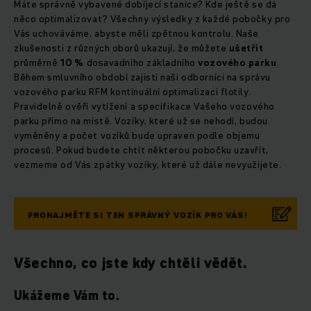
Máte správně vybavené dobíjecí stanice? Kde ještě se dá
něco optimalizovat? Všechny výsledky z každé pobočky pro
Vás uchováváme, abyste měli zpětnou kontrolu. Naše
zkušenosti z různých oborů ukazují, že můžete
ušetřit
průměrně
10 %
dosavadního základního
vozového parku
.
Během smluvního období zajistí naši odborníci na správu
vozového parku RFM kontinuální optimalizaci flotily.
Pravidelně ověří vytížení a specifikace Vašeho vozového
parku přímo na místě. Vozíky, které už se nehodí, budou
vyměněny a počet vozíků bude upraven podle objemu
procesů. Pokud budete chtít některou pobočku uzavřít,
vezmeme od Vás zpátky vozíky, které už dále nevyužijete.
PRONAJMĚTE SI TEN SPRÁVNÝ VOZÍK PRO VÁS!
Všechno, co jste kdy chtěli vědět.
Ukážeme Vám to.