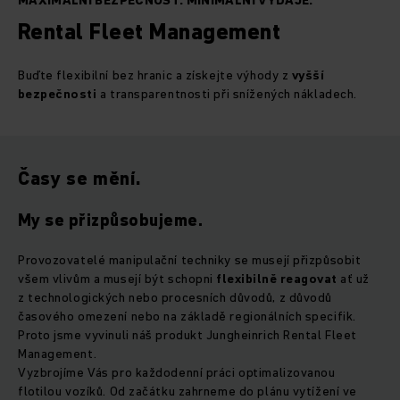
MAXIMÁLNÍ BEZPEČNOST. MINIMÁLNÍ VÝDAJE.
Rental Fleet Management
Buďte flexibilní bez hranic a získejte výhody z
vyšší
bezpečnosti
a transparentnosti při snížených nákladech.
Časy se mění.
My se přizpůsobujeme.
Provozovatelé manipulační techniky se musejí přizpůsobit
všem vlivům a musejí být schopni
flexibilně reagovat
ať už
z technologických nebo procesních důvodů, z důvodů
časového omezení nebo na základě regionálních specifik.
Proto jsme vyvinuli náš produkt Jungheinrich Rental Fleet
Management.
Vyzbrojíme Vás pro každodenní práci optimalizovanou
flotilou vozíků. Od začátku zahrneme do plánu vytížení ve