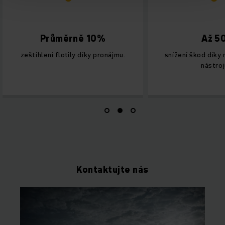
Průměrně 10%
Až 5
zeštíhlení flotily díky pronájmu.
snížení škod díky
nástro
Kontaktujte nás