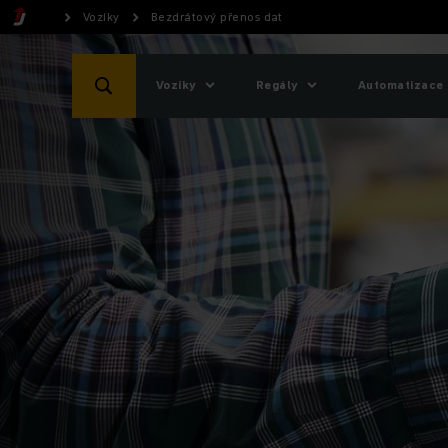
Vozíky
Bezdrátový přenos dat
Vozíky
Regály
Automatizace