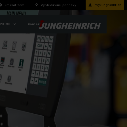
myJungheinrich
Změnit zemi
Vyhledávání pobočky
ISHOP
Kontakty