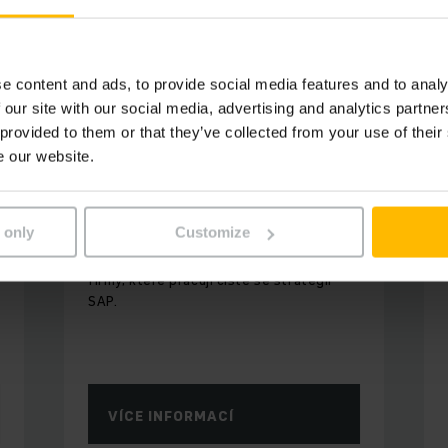
e content and ads, to provide social media features and to analy
 our site with our social media, advertising and analytics partn
 provided to them or that they’ve collected from your use of their
e our website.
Digitální produkty a software
SAP EWM
 only
Customize
Plánování, realizace, podpora. Jako silný
partner máme nejlepší balíček řešení pro
firmy, které pracují čistě se strategií
SAP.
VÍCE INFORMACÍ