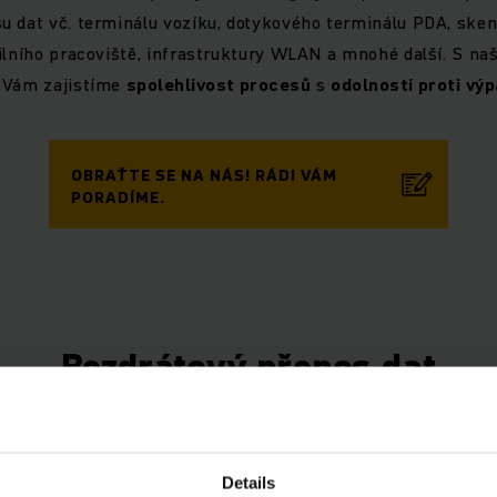
u dat vč. terminálu vozíku, dotykového terminálu PDA, sken
ilního pracoviště, infrastruktury WLAN a mnohé další. S naš
 Vám zajistíme
spolehlivost procesů
s
odolností proti v
OBRAŤTE SE NA NÁS! RÁDI VÁM
PORADÍME.
Bezdrátový přenos dat
Details