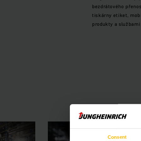
bezdrátového přenos
tiskárny etiket, mob
produkty a službami
Consent