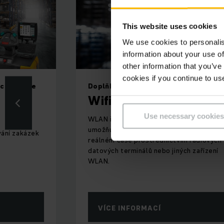
This website uses cookies
We use cookies to personalis
information about your use of
other information that you’ve
cookies if you continue to us
echnologie
Doplňkové vybavení
Wifi infrastruktura
Use necessary cookies
WLAN infrastruktura Jungheinrich
umožňuje připojení skladu k síti v
vání zakázek
reálném čase prostřednictvím rádiových
datových terminálů nebo jiných zařízení
WLAN.
VÍCE INFORMACÍ