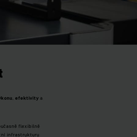
t
ýkonu
,
efektivity
a
učasně flexibilně
ní infrastrukturu