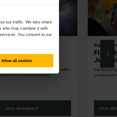
se our traffic. We also share
ers who may combine it with
 services. You consent to our
Fleet Enterprise Jungheinrich
Digitální p
Fleet Enterprise
Fleet H
Jungheinrich
Junghei
Allow all cookies
Široká paleta možností analýz pro vyšší
Využijte plný
efektivitu a transparentnost.
Jungheinrich 
VÍCE INFORMACÍ
VÍCE IN