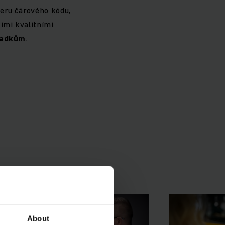
eru čárového kódu,
imi kvalitními
ýpadkům
.
About