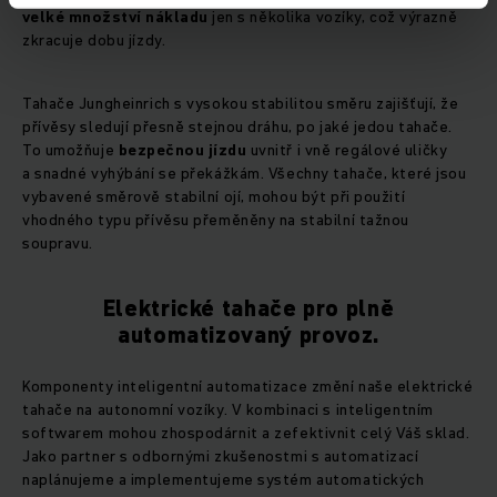
velké množství nákladu
jen s několika vozíky, což výrazně
zkracuje dobu jízdy.
Tahače Jungheinrich s vysokou stabilitou směru zajišťují, že
přívěsy sledují přesně stejnou dráhu, po jaké jedou tahače.
To umožňuje
bezpečnou
jízdu
uvnitř i vně regálové uličky
a snadné vyhýbání se překážkám. Všechny tahače, které jsou
vybavené směrově stabilní ojí, mohou být při použití
vhodného typu přívěsu přeměněny na stabilní tažnou
soupravu.
Elektrické tahače pro plně
automatizovaný provoz.
Komponenty inteligentní automatizace změní naše elektrické
tahače na autonomní vozíky. V kombinaci s inteligentním
softwarem mohou zhospodárnit a zefektivnit celý Váš sklad.
Jako partner s odbornými zkušenostmi s automatizací
naplánujeme a implementujeme systém automatických