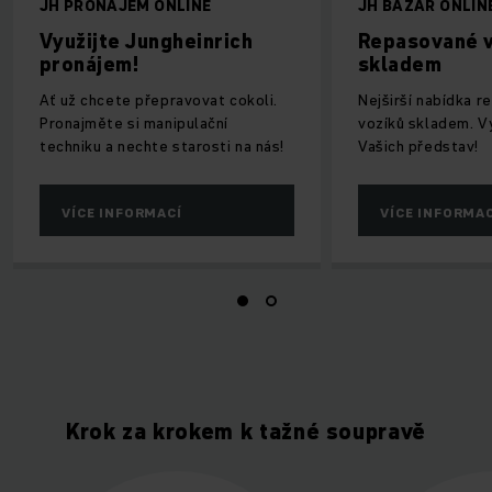
JH PRONÁJEM ONLINE
JH BAZAR ONLIN
Využijte Jungheinrich
Repasované 
pronájem!
skladem
Ať už chcete přepravovat cokoli.
Nejširší nabídka 
Pronajměte si manipulační
vozíků skladem. V
techniku a nechte starosti na nás!
Vašich představ!
VÍCE INFORMACÍ
VÍCE INFORMA
Krok za krokem k tažné soupravě