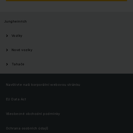
Jungheinrich
Vozíky
Nové vozíky
Tahače
Navštivte naši korporátní webovou stránku
EU Data Act
Všeobecné obchodní podmínky
Ochrana osobních údajů