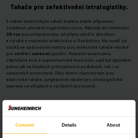
Tahače pro zefektivnění intralogistiky.
S našimi elektrickými tahači budete dobře připraveni
zvládnout jakoukoli logistickou výzvu. Náklady do hmotnosti
28 tun
jsou přepravovány od příjmu zboží k distribuci
a výrobě s maximální efektivitou a flexibilitou. Na rozdíl od
vozíků se spalovacími motory jsou elektrické tahače vhodné
pro
vnitřní
i
venkovní
použití. Robustní konstrukce,
odpružená kola a superelastické hnací kolo zajišťují optimální
pohon jak na hladkých průmyslových podlahách, tak i ve
venkovních prostorech. Díky těmto vlastnostem jsou
elektrické tahače Jungheinrich ideální pro intralogistické
operace ve skladech a výrobních provozech.
Bezemisní elektrické tahače s inovativní
technologií.
Consent
Details
About
Tahače Jungheinrich nabízejí všechny výhody technologie
třífázového střídavého napájení. Ve srovnání se