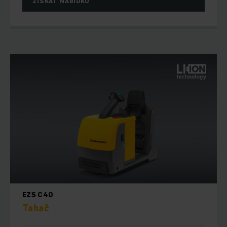
ZÍSKAT NABÍDKU
EZS C40
Tahač