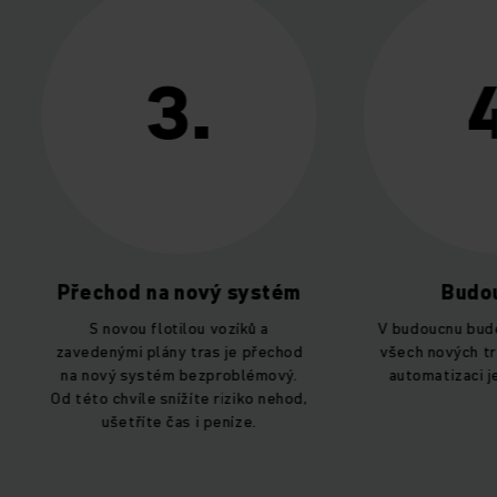
3.
4
Přechod na nový systém
Budou
S novou flotilou vozíků a
V budoucnu bude
zavedenými plány tras je přechod
všech nových tr
na nový systém bezproblémový.
automatizaci je
Od této chvíle snížíte riziko nehod,
ušetříte čas i peníze.