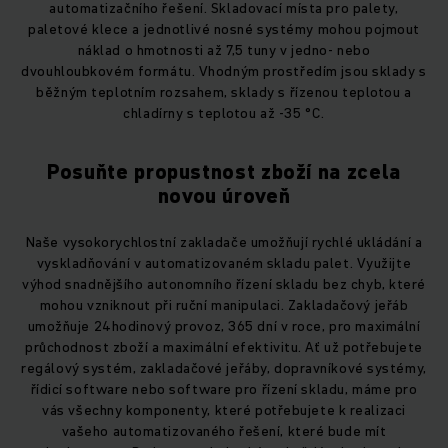
automatizačního řešení. Skladovací místa pro palety,
paletové klece a jednotlivé nosné systémy mohou pojmout
náklad o hmotnosti až 7,5 tuny v jedno- nebo
dvouhloubkovém formátu. Vhodným prostředím jsou sklady s
běžným teplotním rozsahem, sklady s řízenou teplotou a
chladírny s teplotou až -35 °C.
Posuňte propustnost zboží na zcela
novou úroveň
Naše vysokorychlostní zakladače umožňují rychlé ukládání a
vyskladňování v automatizovaném skladu palet. Využijte
výhod snadnějšího autonomního řízení skladu bez chyb, které
mohou vzniknout při ruční manipulaci. Zakladačový jeřáb
umožňuje 24hodinový provoz, 365 dní v roce, pro maximální
průchodnost zboží a maximální efektivitu. Ať už potřebujete
regálový systém, zakladačové jeřáby, dopravníkové systémy,
řídicí software nebo software pro řízení skladu, máme pro
vás všechny komponenty, které potřebujete k realizaci
vašeho automatizovaného řešení, které bude mít