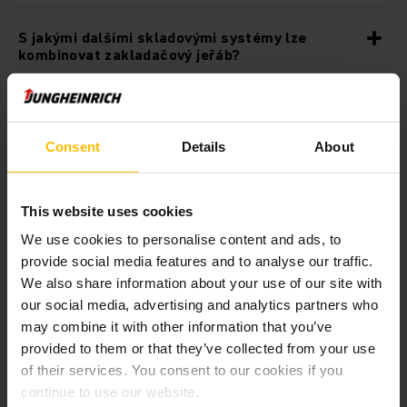
S jakými dalšími skladovými systémy lze
kombinovat zakladačový jeřáb?
Pro jaká průmyslová odvětví je vhodný
zakladač?
Consent
Details
About
Ke stažení na
This website uses cookies
We use cookies to personalise content and ads, to
Automation- Tailored solutions
provide social media features and to analyse our traffic.
from a single source
We also share information about your use of our site with
our social media, advertising and analytics partners who
PDF
(2,1 MB)
may combine it with other information that you’ve
provided to them or that they’ve collected from your use
of their services. You consent to our cookies if you
Další produkty, které by vás mohly
continue to use our website.
zajímat