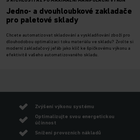
S RYCHLOSTÍ AŽ PO MAXIMÁLNÍ MANIPULAČNÍ VÝKON
Jedno- a dvouhloubkové zakladače
pro paletové sklady
Chcete automatizovat skladování a vyskladňování zboží pro
dlouhodobou optimalizaci toku materiálu ve skladu? Zvolte si
moderní zakladačový jeřáb jako klíč ke špičkovému výkonu a
efektivitě vašeho automatizovaného skladu.
Zvýšení výkonu systému
Optimalizujte svou energetickou
účinnost
Snížení provozních nákladů