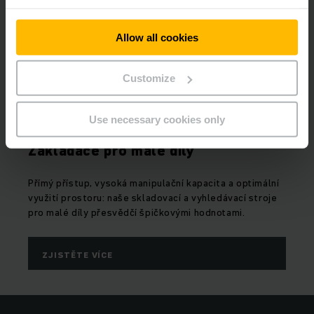
Allow all cookies
Customize
Use necessary cookies only
Zakladače pro malé díly
Přímý přístup, vysoká manipulační kapacita a optimální
využití prostoru: naše skladovací a vyhledávací stroje
pro malé díly přesvědčí špičkovými hodnotami.
ZJISTĚTE VÍCE