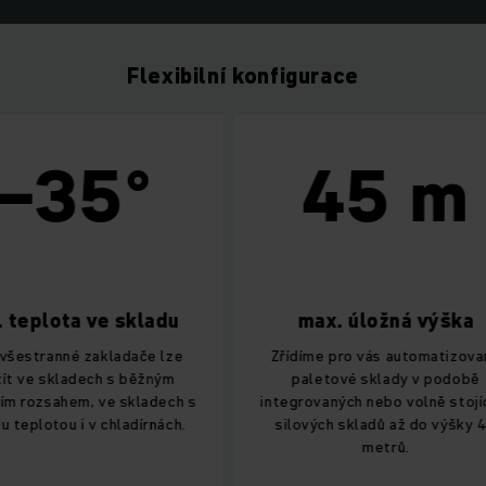
Flexibilní konfigurace
35°
45 m
ota ve skladu
max. úložná výška
nné zakladače lze
Zřídíme pro vás automatizované
kladech s běžným
paletové sklady v podobě
ahem, ve skladech s
integrovaných nebo volně stojících
ou i v chladírnách.
silových skladů až do výšky 45
metrů.