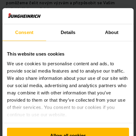
pomůžeme čelit novým výzvám a přizpůsobit se Vašim
individuálním potřebám.
OBRAŤTE SE NA NÁS! RÁDI VÁM PORADÍME.
Consent
Details
About
Úpravy na lithium-iontovou technologii
This website uses cookies
We use cookies to personalise content and ads, to
Jako průkopník v oboru intralogistiky s vlastním výzkumem,
provide social media features and to analyse our traffic.
vývojem a výrobou baterií nabízí Jungheinrich komplexní
We also share information about your use of our site with
kompetence v oblasti
lithium-iontové technologie
. To vše
od
jednoho
dodavatele
. Přestavte svůj vozík na lithium-
our social media, advertising and analytics partners who
iontovou technologii a zvyšte dobu provozu maximálním
may combine it with other information that you’ve
využitím
energie
.
provided to them or that they’ve collected from your use
of their services. You consent to our cookies if you
continue to use our website.
Allow all cookies