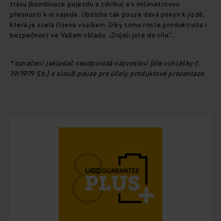
trasu (kombinace pojezdu a zdvihu) a s milimetrovou
přesností k ní najede. Obsluha tak pouze dává pokyn k jízdě,
která je zcela řízena vozíkem. Díky tomu roste produktivita i
bezpečnost ve Vašem skladu. „Dojeli jste do cíle“...
* označení zakladač neodpovídá názvosloví (dle vyhlášky č.
19/1979 Sb.) a slouží pouze pro účely produktové prezentace