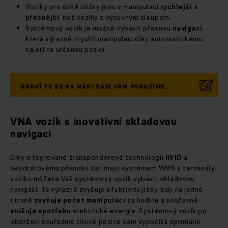
Vozíky pro úzké uličky jsou v manipulaci
rychlejší
a
přesnější
, než vozíky s výsuvným sloupem.
Systémový vozík je možné vybavit přesnou
navigací
,
která výrazně zrychlí manipulaci díky automatickému
najetí na určenou pozici.
OBRAŤTE SE NA NÁS! RÁDI VÁM PORADÍME.
VNA vozík s inovativní skladovou
navigací
Díky integrované transpondérové technologii
RFID
a
bezdrátovému přenosu dat mezi systémem WMS a terminály
vozíku můžete Váš systémový vozík vybavit skladovou
navigací. Ta výrazně zvyšuje efektivitu jízdy, kdy na jedné
straně
zvyšuje počet manipulací
za hodinu a současně
snižuje spotřebu
elektrické energie. Systémový vozík po
obdržení souřadnic cílové pozice sám vypočítá optimální