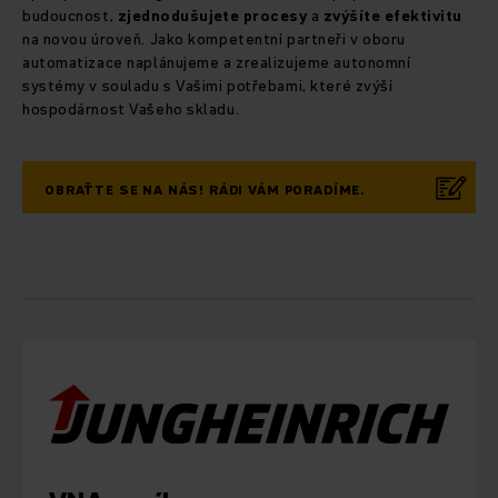
budoucnost,
zjednodušujete procesy
a
zvýšíte efektivitu
na novou úroveň. Jako kompetentní partneři v oboru
automatizace naplánujeme a zrealizujeme autonomní
systémy v souladu s Vašimi potřebami, které zvýší
hospodárnost Vašeho skladu.
OBRAŤTE SE NA NÁS! RÁDI VÁM PORADÍME.