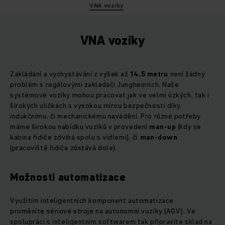
VNA vozíky
VNA vozíky
Zakládání a vychystávání z výšek až
14,5 metru
není žádný
problém s regálovými zakladači Jungheinrich. Naše
systémové vozíky mohou pracovat jak ve velmi úzkých, tak i
širokých uličkách s vysokou mírou bezpečnosti díky
indukčnímu, či mechanickému navádění. Pro různé potřeby
máme širokou nabídku vozíků v provedení
man-up
(kdy se
kabina řidiče zdvihá spolu s vidlemi), či
man-down
(pracoviště řidiče zůstává dole).
Možnosti automatizace
Využitím inteligentních komponent automatizace
proměníte sériové stroje na autonomní vozíky (AGV). Ve
spolupráci s inteligentním softwarem tak připravíte sklad na