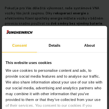
Pokud je pro Vás důležitá výkonnost, naše systémové VNA
vozíky Vás jistě zaujmou. Díky
rekuperaci energie
a
efektivnímu řízení spotřeby energie můžete vozíky v běžném
provozu snadno používat na
dvě směny bez výměny baterie
.
Přehledně uspořádaná kabina navíc nabídne Vašim
zaměstnancům velkoryse dimenzované pracoviště. Velké
odkládací plochy a dobrý výhled usnadní práci stejně jako
ovládací panel s nastavením výšky a sklonu. Všechny stroje
Consent
Details
About
jsou vybaveny integrovaným systémem ochrany osob, které
splňují nejvyšší bezpečnostní požadavky.
This website uses cookies
Výhody systémového skladu
We use cookies to personalise content and ads, to
provide social media features and to analyse our traffic.
Potřebujete více regálových pozic pro Vaše palety? Se
We also share information about your use of our site with
systémovým vozíkem využijete plochu efektivněji!
our social media, advertising and analytics partners who
may combine it with other information that you’ve
provided to them or that they’ve collected from your use
of their services. You consent to our cookies if you