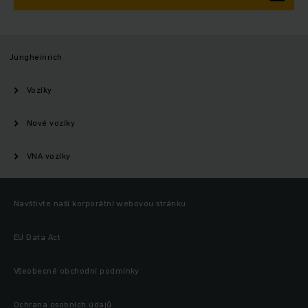
Jungheinrich
Vozíky
Nové vozíky
VNA vozíky
Navštivte naši korporátní webovou stránku
EU Data Act
Všeobecné obchodní podmínky
Ochrana osobních údajů