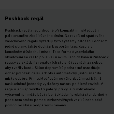
Pushback regál
Pushback regály jsou vhodné při kompaktním skladování
paletovaného zboží různého druhu. Na rozdíl od spádového
válečkového regálu vyžadují tyto systémy založení i odběr z
jedné strany, takže dochází k úsporám tras, času a v
konečném důsledku i místa. Tato forma dynamického
skladování se často používá i u akumulačních kanálů.Pushback
regály se skládají z regálových stojanů řazených za sebou,
aby tvořily kanál. Sklon dopravníků podstatně usnadňuje
odběr položek, další jednotka automaticky „sklouzne“ do
místa odběru. Při naskladňování nového zboží musí být již
naskladněné jednotky vytlačeny nahoru po šikmé rovině. V
regálu jsou zpravidla tři palety, při využití volitelného
vybavení jich může být i více. Zakládání probíhá standardně v
podélném směru pomocí nízkozdvižných vozíků nebo také
pomocí vozíků s podpěrnými rameny.