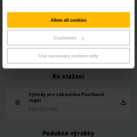
Allow all cookies
Customize
Use necessary cookies only
Ke stažení
Výhody pro zákazníka Pushback
regál
PDF
(2,4 MB)
Podobné výrobky