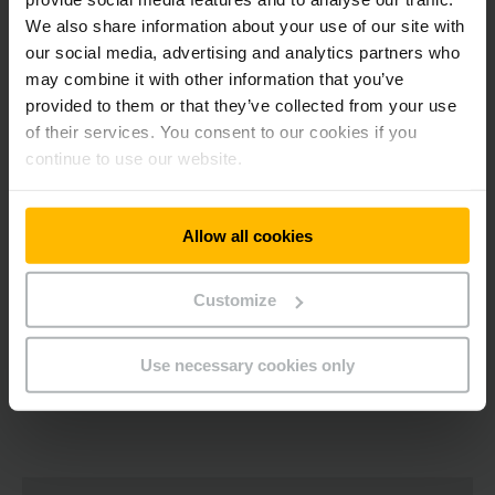
Větší bezpečnost a
produktivita
skladů
We also share information about your use of our site with
our social media, advertising and analytics partners who
Objednejte si revizi regálů i Vy!
may combine it with other information that you’ve
provided to them or that they’ve collected from your use
of their services. You consent to our cookies if you
Další informace o produktech zajišťujících
continue to use our website.
bezpečnost skladů:
Allow all cookies
Ochrana skladů
PDF
(17,1 KB)
Customize
Use necessary cookies only
OBRAŤTE SE NA NÁS! RÁDI VÁM PORADÍME.