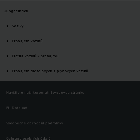
Jungheinrich
Vozíky
Pronájem vozíků
Flotila vozíků k pronájmu
Pronájem dieselových a plynových vozíků
Navštivte naši korporátní webovou stránku
EU Data Act
Všeobecné obchodní podmínky
Ochrana osobních údajů