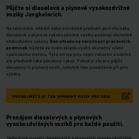
Půjčte si dieselové a plynové vysokozdvižné
vozíky Jungheinrich.
Na nerovném, vlhkém nebo extrémně prašném povrchu naše
dieselové a plynové vysokozdvižné vozíky podávají skutečně
obdivuhodné výkony.
Bez ohledu na náročnost pracovních
podmínek
můžete ve svém skladu využít skutečný výkon
spalovacího motoru. Tyto stroje jsou nejen robustní a odolné,
ale předvádí také působivý výkon. Pokud si chcete půjčit
dieselový či plynový vozík, ochotně Vám pomůžeme při jeho
výběru.
PRONAJMĚTE SI TEN SPRÁVNÝ VOZÍK PRO VÁS!
Pronájem dieselových a plynových
vysokozdvižných vozíků pro každé použití.
Jednotlivé modely dieselových a plynových vysokozdvižných