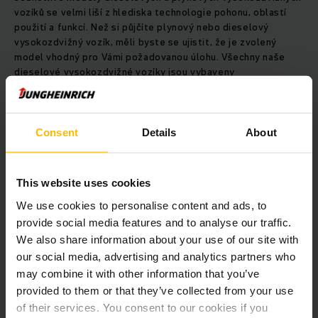
vozíků se velmi liší z hlediska technologie pohonu, oblastí
použití a funkcí. Než si půjčíte plynový nebo dieselový
vysokozdvižný vozík, měli byste se ujistit, že je zvolený
model vhodný pro Vámi požadovanou úlohu. Všechny naše
dieselové vysokozdvižné vozíky jsou vybaveny
nízkoemisními motory
, které lze s pomocí dalšího vybavení
a speciálních filtrů pevných částic používat i v halách.
Consent
Details
About
Výkonné dieselové vozíky pro provoz
vyžadující couvání.
This website uses cookies
Pokud jsou vyžadovány spolehlivé vozíky pro přepravu zboží
a produktů v logistických provozech nebo těžkém průmyslu,
We use cookies to personalise content and ads, to
jste na správném místě. Naše dieselové vysokozdvižné
provide social media features and to analyse our traffic.
vozíky s hydrostatickým pohonem zajišťují díky variabilnímu
We also share information about your use of our site with
přenosu výkonu prvotřídní jízdní
dynamiku
,
rychlou
our social media, advertising and analytics partners who
akceleraci
a kontrolované brzdění. Výkonné vysokozdvižné
may combine it with other information that you’ve
vozíky se spalovacím motorem s pěti volitelnými programy
provided to them or that they’ve collected from your use
pohonu rozvíjejí svůj skutečný potenciál zejména při couvání
a přepravě nákladů na střední a dlouhé vzdálenosti. Díky
of their services. You consent to our cookies if you