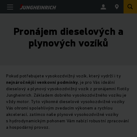
Pronájem dieselových a
plynových vozíků
Pokud potřebujete vysokozdvižný vozík, který vydrží i ty
nejnáročnější venkovní podmínky
, je pro Vás ideální
dieselový a plynový vysokozdvižný vozík z pronájemní flotily
Jungheinrich. Základem dobrého vysokozdvižného vozíku je
vždy motor. Tyto výkonné dieselové vysokozdvižné vozíky
Vás ohromí spolehlivým zvedacím výkonem a rychlou
akcelerací, zatímco naše plynové vysokozdvižné vozíky
s hydrodynamickým pohonem Vám nabízí robustní zpracování
a hospodárný provoz.