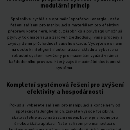
modulární princip
Spolehlivá, rychlá a s optimální spotřebou energie - naše
řešení zařízení pro manipulaci s materiálem pro efektivní
přepravu kontejnerů, krabic, zásobníků a polybagů umožňují
plynulý tok materiálu a zároveň zjednodušují vaše procesy a
zvyšují denní průchodnost vašeho skladu. Vydejte se s námi
na cestu k inteligentní automatizaci skladu a vyberte si
robustní systém navržený pro maximální využití v rámci
každodenního provozu, který zajistí maximální dostupnost
systému.
Kompletní systémová řešení pro zvýšení
efektivity a hospodárnosti
Pokud si vyberete zařízení pro manipulaci s kontejnery od
společnosti Jungheinrich, získáte vysoce flexibilní,
škálovatelné automatizační řešení, které je vhodné pro
širokou škálu aplikací. Naše zařízení pro manipulaci s
kontejnerovým materiálem jsou působivě tichá, nevyžadují