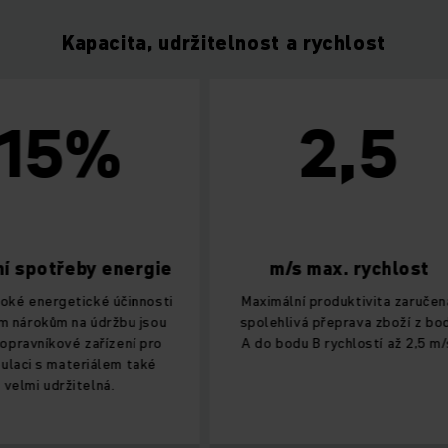
Kapacita, udržitelnost a rychlost
5%
2,5
otřeby energie
m/s max. rychlost
ergetické účinnosti
Maximální produktivita zaručena:
kům na údržbu jsou
spolehlivá přeprava zboží z bodu
kové zařízení pro
A do bodu B rychlostí až 2,5 m/s.
 materiálem také
udržitelná.