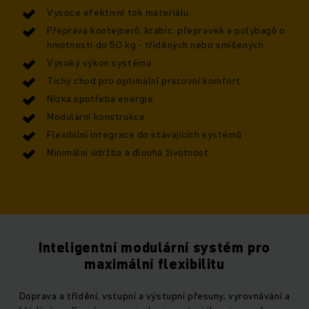
Vysoce efektivní tok materiálu
Přeprava kontejnerů, krabic, přepravek a polybagů o
hmotnosti do 50 kg - tříděných nebo smíšených.
Vysoký výkon systému
Tichý chod pro optimální pracovní komfort
Nízká spotřeba energie
Modulární konstrukce
Flexibilní integrace do stávajících systémů
Minimální údržba a dlouhá životnost
Inteligentní modulární systém pro
maximální flexibilitu
Doprava a třídění, vstupní a výstupní přesuny, vyrovnávání a