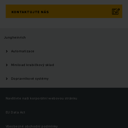
KONTAKTUJTE NÁS
Jungheinrich
Automatizace
Miniload krabičkový sklad
Dopravníkové systémy
Navštivte naši korporátní webovou stránku
EU Data Act
Všeobecné obchodní podmínky