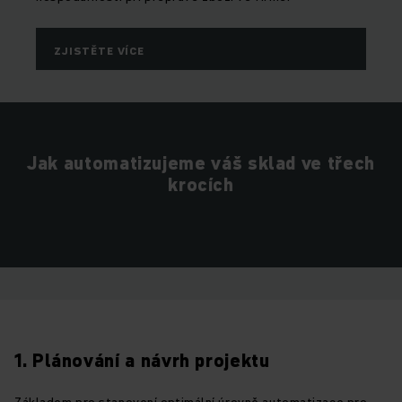
ZJISTĚTE VÍCE
Jak automatizujeme váš sklad ve třech
krocích
1. Plánování a návrh projektu
Základem pro stanovení optimální úrovně automatizace pro