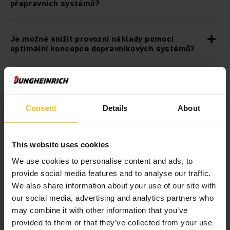
přepravních systémů?
Je možné snížit provozní náklady pomocí
optimální koncepce dopravníkových systémů?
Mohu kombinovat přepravní systémy
Jungheinrich s jinými automatizačními
produkty?
Consent
Details
About
Je možné integrovat systém dopravníku
This website uses cookies
přepravek do mé stávající infrastruktury IT?
We use cookies to personalise content and ads, to
provide social media features and to analyse our traffic.
We also share information about your use of our site with
Ke stažení na
our social media, advertising and analytics partners who
may combine it with other information that you’ve
Automation- Tailored solutions
provided to them or that they’ve collected from your use