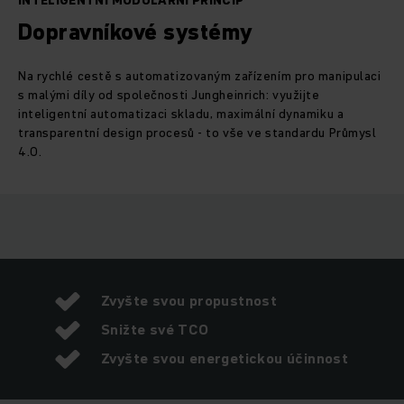
INTELIGENTNÍ MODULÁRNÍ PRINCIP
Dopravníkové systémy
Na rychlé cestě s automatizovaným zařízením pro manipulaci
s malými díly od společnosti Jungheinrich: využijte
inteligentní automatizaci skladu, maximální dynamiku a
transparentní design procesů - to vše ve standardu Průmysl
4.0.
Zvyšte svou propustnost
Snižte své TCO
Zvyšte svou energetickou účinnost