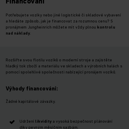
Financování
Potřebujete vozíky nebo jiné logistické či skladové vybavení
a hledáte způsob, jak je financovat za rozumnou cenu? S
pronájmem Jungheinrich můžete mít vždy plnou
kontrolu
nad náklady
.
Rozšiřte svou flotilu vozíků o moderní stroje a zajistěte
hladký tok zboží a materiálu ve skladech a výrobních halách s
pomocí spolehlivé společnosti nabízející pronájem vozíků.
Výhody financování:
Žádné kapitálové závazky.
Udržení
likvidity
a vysoká bezpečnost plánování
díky pevným měsíčním sazbám.