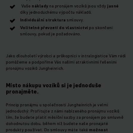
Vaše
náklady
na pronájem vozíků jsou vždy
jasné
díky jednoduchému výpočtu nákladů.
Individuální struktura
smlouvy.
Volitelné převzetí do vlastnictví
po skončení
smlouvy, pokud je požadováno.
Jako dlouholetí výrobci a průkopníci v intralogistice Vám rádi
pomůžeme a podpoříme Vás našimi atraktivními řešeními
pronájmu vozíků Jungheinrich.
Místo nákupu vozíků si je jednoduše
pronajměte.
Princip pronájmu u společnosti Jungheinrich je velmi
jednoduchý: Profitujte z námi nabízeného pronájmu vozíků
tím, že budete platit měsíční sazby za pronájem po smluvně
dohodnutou dobu, během níž budete naše pronajaté
produkty používat. Do smlouvy máte také
možnost