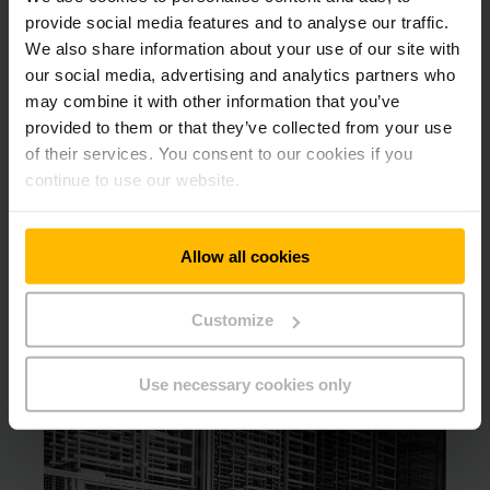
provide social media features and to analyse our traffic.
Plaťte pouze za skutečné používání, nikoli celkovou
We also share information about your use of our site with
cenu.
our social media, advertising and analytics partners who
Užívejte si neustálou finanční flexibilitu.
may combine it with other information that you’ve
Řiďte efektivně své provozní náklady díky přesnému
provided to them or that they’ve collected from your use
plánování nákladů.
of their services. You consent to our cookies if you
continue to use our website.
Pronájem použitých vozíků Jungheinrich.
Dáváte ve své firmě raději přednost použitým vozíkům?
Allow all cookies
Nabízíme Vám také atraktivní nabídky pronájmu použitých
vozíků. Naše vozíky JUNGSTARS jsou technicky a opticky
renovované vozíky, které se mohou pochlubit nejvyššími
Customize
standardy bezpečnosti a udržitelnosti – díky tomu mohou
být opět používány ve Vašem skladu.
Use necessary cookies only