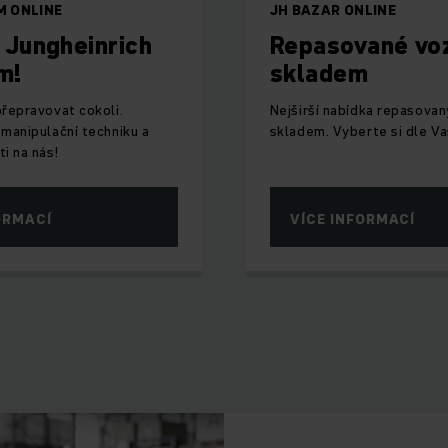
M ONLINE
JH BAZAR ONLINE
 Jungheinrich
Repasované vo
m!
skladem
přepravovat cokoli.
Nejširší nabídka repasovan
 manipulační techniku a
skladem. Vyberte si dle Va
i na nás!
ORMACÍ
VÍCE INFORMACÍ