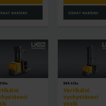
ÍSKAT NABÍDKU
ZÍSKAT NABÍDKU
 310s
EKS 412s
rtikální
Vertikální
chystávací
vychystávací
zík
vozík