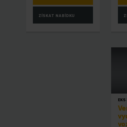
ZÍSKAT NABÍDKU
Z
EKS
Ve
vy
vo