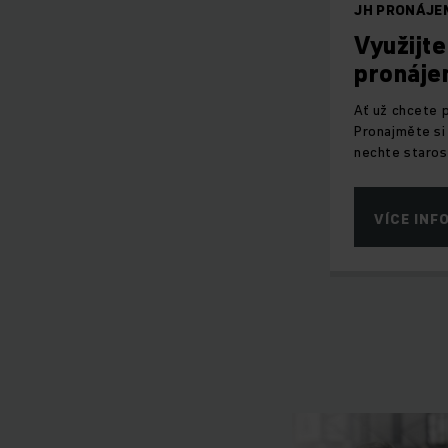
JH PRONÁJE
Využijte
pronáje
Ať už chcete 
Pronajměte si
nechte starost
VÍCE INF