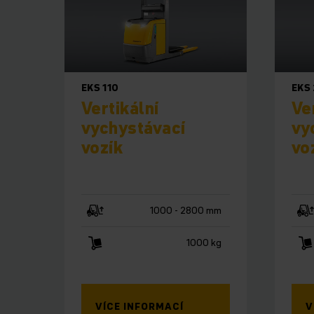
EKS 110
EKS
Vertikální
Ve
vychystávací
vy
vozík
vo
1000 - 2800 mm
1000 kg
VÍCE INFORMACÍ
V