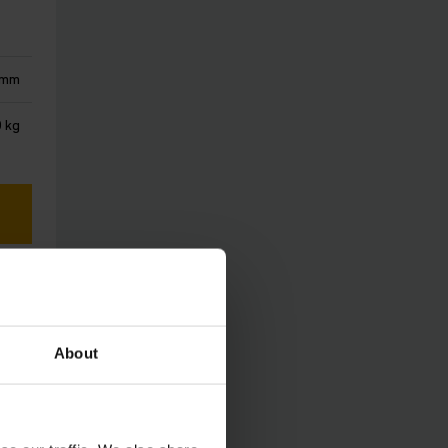
 mm
 kg
About