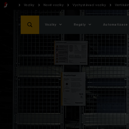
Vozíky
Nové vozíky
Vychystávací vozíky
Vertikál
Vozíky
Regály
Automatizace