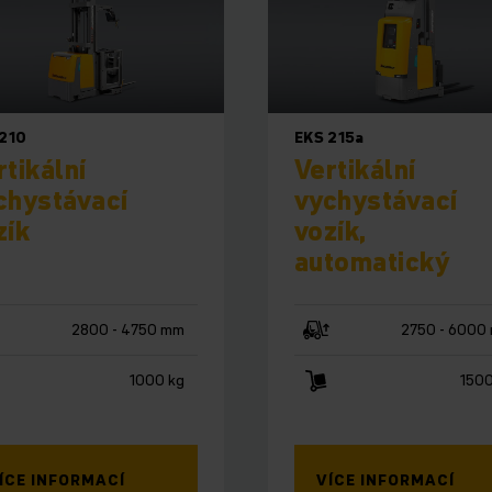
 210
EKS 215a
rtikální
Vertikální
chystávací
vychystávací
zík
vozík,
automatický
2800 - 4750 mm
2750 - 6000
1000 kg
1500
ÍCE INFORMACÍ
VÍCE INFORMACÍ