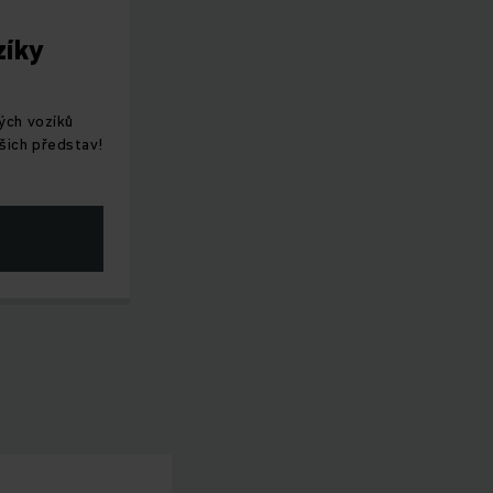
zíky
ých vozíků
šich představ!