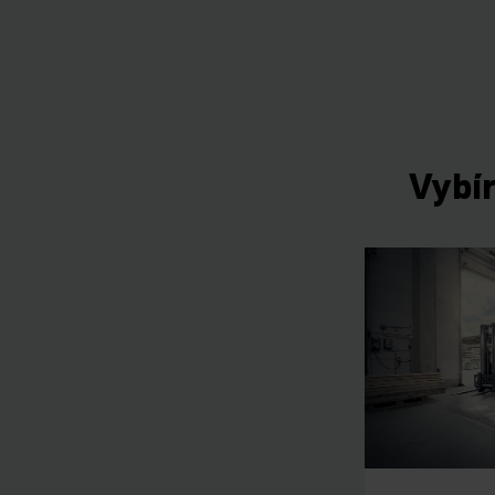
Vybír