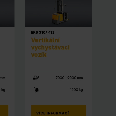
EKS 310/ 412
Vertikální
vychystávací
vozík
 mm
7000 - 9000 mm
 kg
1200 kg
VÍCE INFORMACÍ