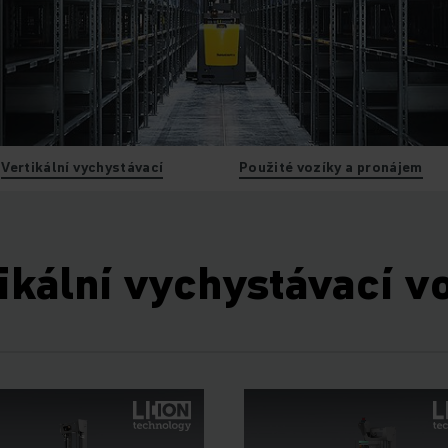
Vertikální vychystávací
Použité vozíky a pronájem
ikální vychystávací v