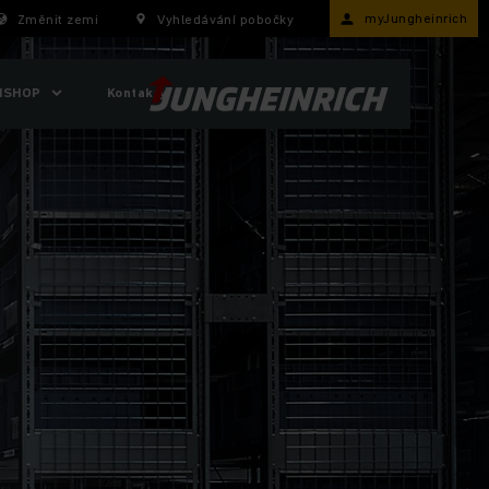
myJungheinrich
Změnit zemi
Vyhledávání pobočky
ISHOP
Kontakty