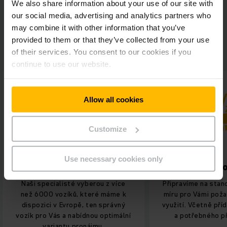
We also share information about your use of our site with
PRONAJMĚTE SI TEN SPRÁVNÝ VOZÍK PRO
VÁS!
our social media, advertising and analytics partners who
may combine it with other information that you’ve
provided to them or that they’ve collected from your use
Čtyři kroky k vozíku na přání
of their services. You consent to our cookies if you
continue to use our website.
Allow all cookies
Customize
Use necessary cookies only
Váš vozík
Doprava t
Připravíme na stanovený termín na
Po provedení kon
míru pro Vámi požadovaný způsob
školení obsluhy 
využití. Včetně přídavného zařízení
provoz přímo na m
a potřebného příslušenství.
potřebu