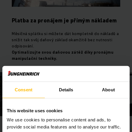
Platba za pronájem je přímým nákladem
Měsíčná splátku si můžete dát kompletně do nákladů a
snížit tak svůj daňový základ okamžitě bez nutnosti
odpisování.
Optimalizujte svou daňovou zátěž díky pronájmu
manipulační techniky.
Consent
Details
About
This website uses cookies
We use cookies to personalise content and ads, to
provide social media features and to analyse our traffic.