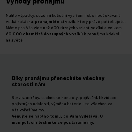
Výhody pronájmu
Náhlé výpadky, sezónní kolísání vytížení nebo neočekávaná
velká zakázka:
pronajměte si
vozík, který právě potřebujete.
Máme pro Vás více než 600 různých variant vozíků a celkem
60 000 okamžitě dostupných vozíků
k pronájmu kdekoli
na světě.
Díky pronájmu přenecháte všechny
starosti nám
Servis, údržby, technické kontroly, pojištění, likvidace
pojistných událostí, výměna baterie - to všechno za
Vás vyřešíme my.
Věnujte se naplno tomu, co Vám vydělává. O
manipulační techniku se postaráme my.