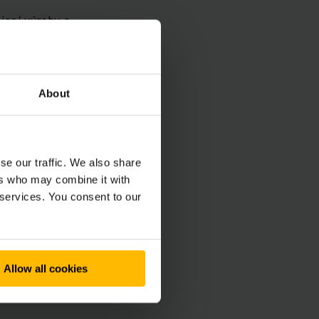
jení výroby a
jištění obchodního
About
ladních vozidel,
udoucnosti.
se our traffic. We also share
o skladu.
ers who may combine it with
 services. You consent to our
Allow all cookies