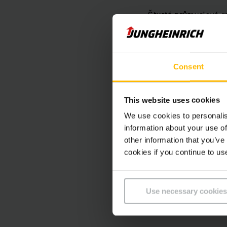
Čtvrtá průmyslová re
logistiky, podporu a
úspěchu.
Consent
Tato bílá kniha se za
zařízení a procesů v
This website uses cookies
We use cookies to personalis
Stáhněte
information about your use of
other information that you’ve
cookies if you continue to us
Whit
PDF
Use necessary cookies