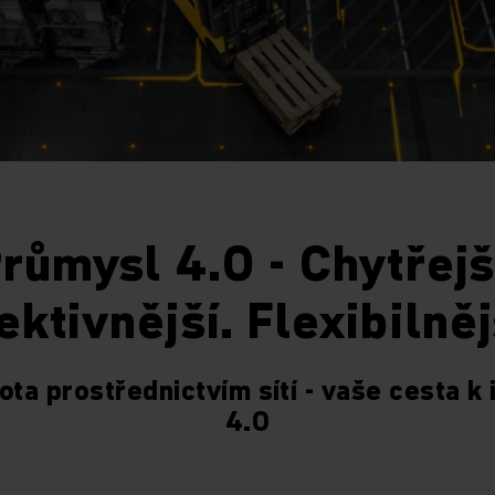
růmysl 4.0 - Chytřejš
ektivnější. Flexibilněj
ta prostřednictvím sítí - vaše cesta k 
4.0