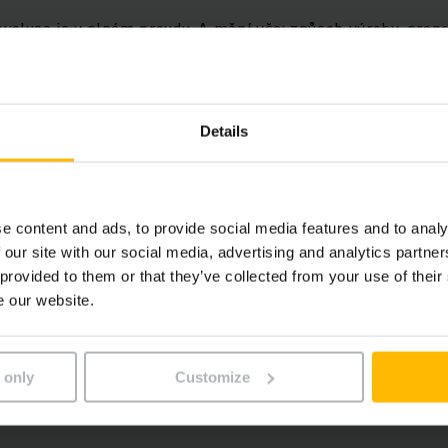
voluce je v plném proudu. A mění vše: způsob výroby, propo
 úlevu lidem díky datům a umělé inteligenci a dlouhodobé za
Details
bývá tématy digitalizace a inteligentního propojení dat, nák
 logistice, aby byly schopny čelit výzvám dneška, zítřka i b
e content and ads, to provide social media features and to analy
 si bílou knihu a zvyšte efektivitu svéh
 our site with our social media, advertising and analytics partn
 provided to them or that they’ve collected from your use of their
e our website.
e paper Industry 4.0
(1,1 MB)
 only
Customize