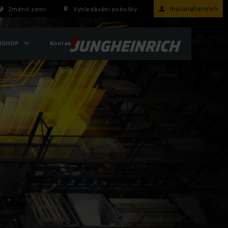
myJungheinrich
Změnit zemi
Vyhledávání pobočky
ISHOP
Kontakty