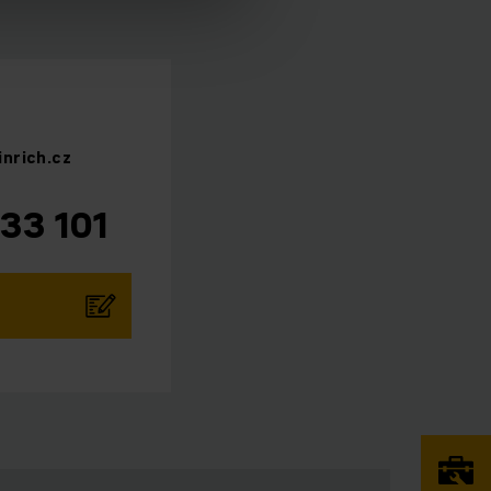
inrich.cz
33 101