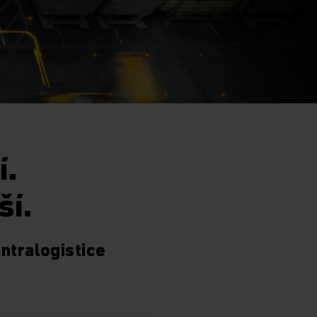
í.
ší.
intralogistice