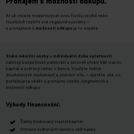
Pronájem s možností odkupu.
Ať už chcete modernizovat svou flotilu vozíků nebo
flexibilně rozšířit své regálové systémy –
s pronájmem s
možností odkupu
je to snadné.
Stálé měsíční sazby
a i
ndividuální doba splatnosti
nabízejí bezpečnost plánování a zároveň chrání Váš vlastní
kapitál a úvěrový rámec v bance. Využijte našich
dlouholetých zkušeností a znalostí trhu – zjistěte vše, co
potřebujete vědět o pronájmu vozíků Jungheinrich s
možností odkupu.
Výhody financování:
Žádný blokovaný vlastní kapitál.
Ochrana úvěrových rámců u vaší banky.