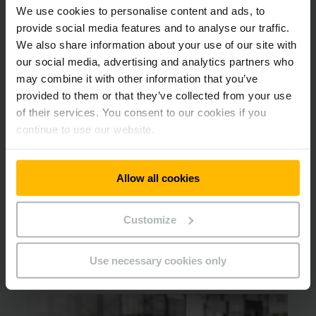
splátky.
We use cookies to personalise content and ads, to
provide social media features and to analyse our traffic.
Při nákupu nových vozíků byste měli zvážit také naše
We also share information about your use of our site with
repasované vozíky Jungheinrich. Tyto vozíky
JUNGSTARS
our social media, advertising and analytics partners who
jsou profesionálně repasované podle nejvyšších standardů
may combine it with other information that you’ve
kvality a jsou jako nové! Tyto vozíky můžete u společnosti
provided to them or that they’ve collected from your use
Jungheinrich financovat také formou nákupu na splátky nebo
of their services. You consent to our cookies if you
pronájmu s možností odkupu – podívejte se na naše
continue to use our website.
atraktivní nabídky.
Chcete vědět více na pronájmu s možností
Allow all cookies
odkupu?
Rádi Vás budeme informovat o skvělých možnostech
Customize
pronájmu Jungheinrich s možností odkupu. Jednoduše
použijte náš kontaktní formulář nebo nám zavolejte na naši
bezplatnou linku.
Use necessary cookies only