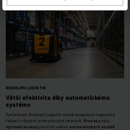
RUDOLPH LOGISTIK
Větší efektivita díky automatickému
systému
Společnost Rudolph Logistik zavádí komplexní logistická
řešení v různých průmyslových oborech.
Procesy
byly
optimalizovány
použitím našich
automatických vozíků
.