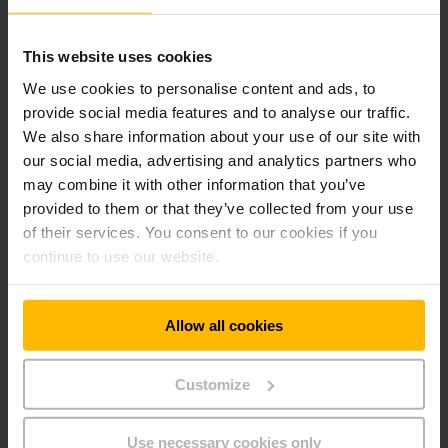
This website uses cookies
We use cookies to personalise content and ads, to
provide social media features and to analyse our traffic.
We also share information about your use of our site with
our social media, advertising and analytics partners who
may combine it with other information that you’ve
PFENNING LOGISTICS GMBH
provided to them or that they’ve collected from your use
Silná flotila pro efektivní tok materiálu
of their services. You consent to our cookies if you
continue to use our website.
Toto 20 hektarové logistické centrum, vlastněné
společností pfenning logistics GmbH v Heddesheimu, se
spoléhá na naše vysokozdvižné vozíky. Impozantní flotila
88
vysokozdvižných vozíků
je energeticky účinná díky funkci
Allow all cookies
rekuperace energie
.
Customize
VÍCE INFORMACÍ
Use necessary cookies only