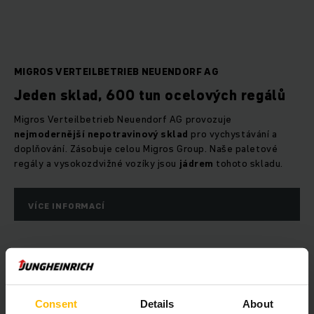
MIGROS VERTEILBETRIEB NEUENDORF AG
Jeden sklad, 600 tun ocelových regálů
Migros Verteilbetrieb Neuendorf AG provozuje
nejmodernější nepotravinový sklad
pro vychystávání a
doplňování. Zásobuje celou Migros Group. Naše paletové
regály a vysokozdvižné vozíky jsou
jádrem
tohoto skladu.
VÍCE INFORMACÍ
Consent
Details
About