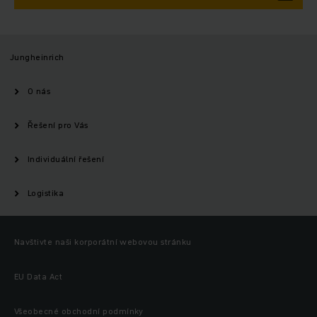
Jungheinrich
O nás
Řešení pro Vás
Individuální řešení
Logistika
Navštivte naši korporátní webovou stránku
EU Data Act
Všeobecné obchodní podmínky