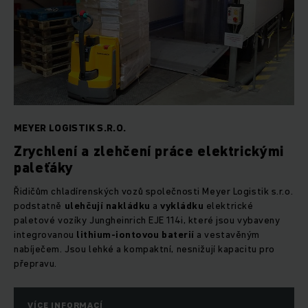
MEYER LOGISTIK S.R.O.
Zrychlení a zlehčení práce elektrickými
paleťáky
Řidičům chladírenských vozů společnosti Meyer Logistik s.r.o.
podstatně
ulehčují nakládku
a
vykládku
elektrické
paletové vozíky Jungheinrich EJE 114i, které jsou vybaveny
integrovanou
lithium-iontovou baterií
a vestavěným
nabíječem. Jsou lehké a kompaktní, nesnižují kapacitu pro
přepravu.
VÍCE INFORMACÍ