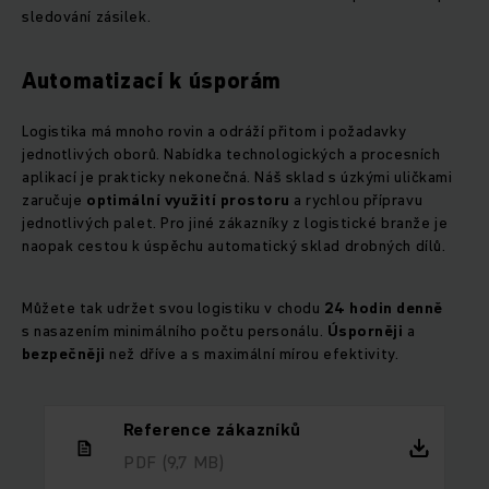
sledování zásilek.
Automatizací k úsporám
Logistika má mnoho rovin a odráží přitom i požadavky
jednotlivých oborů. Nabídka technologických a procesních
aplikací je prakticky nekonečná. Náš sklad s úzkými uličkami
zaručuje
optimální využití prostoru
a rychlou přípravu
jednotlivých palet. Pro jiné zákazníky z logistické branže je
naopak cestou k úspěchu automatický sklad drobných dílů.
Můžete tak udržet svou logistiku v chodu
24 hodin denně
s nasazením minimálního počtu personálu.
Úsporněji
a
bezpečněji
než dříve a s maximální mírou efektivity.
Reference zákazníků
PDF
(9,7 MB)