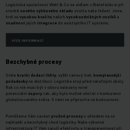
Logistická společnost Wahl & Co se sídlem v Bielefeldu si při
stavbě
nového výškového skladu
zvolila naše řešení. Jsme
hrdí na
vysokou kvalitu
našich
vysokozdvižných vozíků
a
snadnost
jejich
integrace
do existujícího IT systému.
VÍCE INFORMACÍ
Bezchybné procesy
Stále
kratší dodací lhůty
, vyšší cenový tlak,
komplexnější
požadavky
na distribuci. Logistika stojí před náročnými úkoly.
Rok co rok musí být v oboru nalezeny nové
potenciální
úspory
tak, aby bylo možné obstát v konkurenci
globalizovaného světa. S námi se připravíte na budoucnost.
Pomůžeme Vám zavést
pružné procesy
s ohledem na co
nejhladší a bezchybný chod logistiky. Naše výkonná
infrastruktura IT Vám zaručí efektivitu a transparentnost při