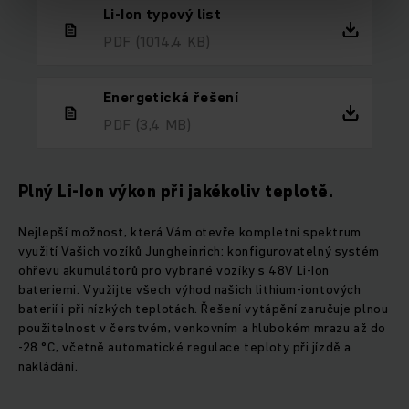
Li-Ion typový list
PDF
(1014,4 KB)
Energetická řešení
PDF
(3,4 MB)
Plný Li-Ion výkon při jakékoliv teplotě.
Nejlepší možnost, která Vám otevře kompletní spektrum
využití Vašich vozíků Jungheinrich: konfigurovatelný systém
ohřevu akumulátorů pro vybrané vozíky s 48V Li-Ion
bateriemi. Využijte všech výhod našich lithium-iontových
baterií i při nízkých teplotách. Řešení vytápění zaručuje plnou
použitelnost v čerstvém, venkovním a hlubokém mrazu až do
-28 °C, včetně automatické regulace teploty při jízdě a
nakládání.