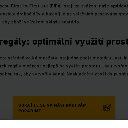
dou First-in-First-out (
FiFo
), stojí za zvážení naše
spádové
ravidla drobné díly a balení) je po válečcích posouváno grav
e, aby zboží ve Vašem skladu nestárlo.
egály: optimální využití pros
jete středně velká množství stejného zboží metodou Last-in-
ack
regály možnost nejlepšího využití prostoru. Jsou tvořen
sebou tak, aby vytvořily kanál. Naskladnění zboží do pushba
OBRAŤTE SE NA NÁS! RÁDI VÁM
PORADÍME.