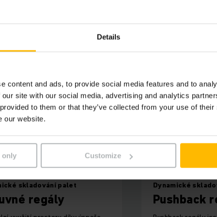
Details
Dynamické skladování palet
e content and ads, to provide social media features and to analy
 our site with our social media, advertising and analytics partn
 provided to them or that they’ve collected from your use of their
e our website.
 only
Customize
ické skladování palet
Dynamické sklado
uvné regály
Pushback r
lní využití prostoru díky úspoře
Pushback regály jso