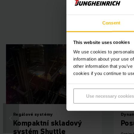
Consent
This website uses cookies
We use cookies to personalis
information about your use of
other information that you’ve
cookies if you continue to us
Use necessary cookies
Regálové systémy
Dynam
Kompaktní skladový
Pos
systém Shuttle
Optimá