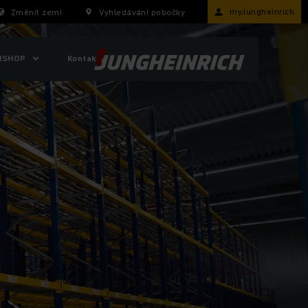
myJungheinrich
Změnit zemi
Vyhledávání pobočky
ISHOP
Kontakty