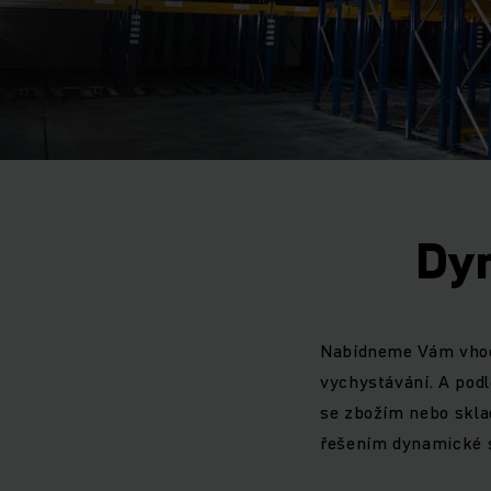
Dyn
Nabídneme Vám vhodný
vychystávání. A pod
se zbožím nebo skla
řešením dynamické s