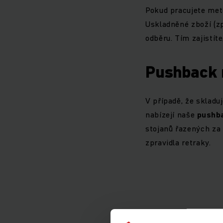
Pokud pracujete meto
Uskladněné zboží (zp
odběru. Tím zajistít
Pushback r
V případě, že skladu
nabízejí naše
pushb
stojanů řazených za 
zpravidla retraky.