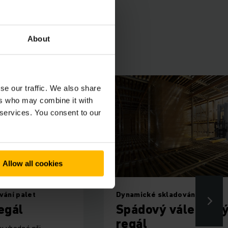
About
se our traffic. We also share
ers who may combine it with
 services. You consent to our
Allow all cookies
vání palet
Dynamické skladování palet
egál
Spádový válečkov
regál
u vhodné při