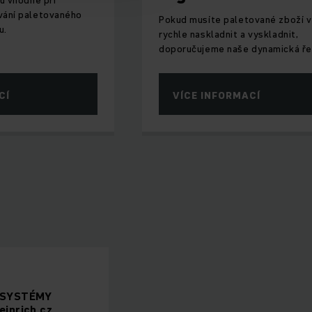
vání paletovaného
Pokud musíte paletované zboží v
u.
rychle naskladnit a vyskladnit,
doporučujeme naše dynamická ře
CÍ
VÍCE INFORMACÍ
É SYSTÉMY
inrich.cz