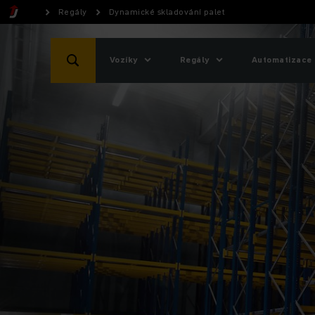
Regály
Dynamické skladování palet
Vozíky
Regály
Automatizace