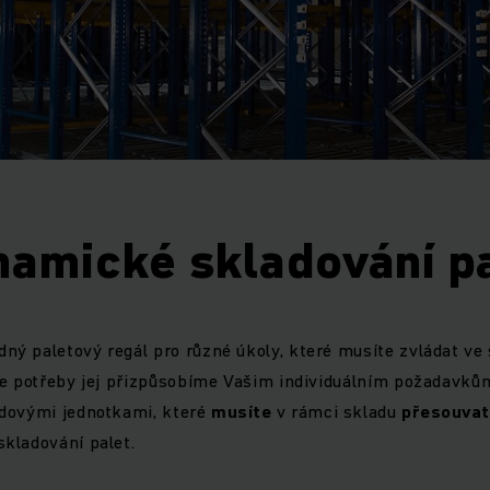
amické skladování p
 paletový regál pro různé úkoly, které musíte zvládat ve 
le potřeby jej přizpůsobíme Vašim individuálním požadavků
dovými jednotkami, které
musíte
v rámci skladu
přesouvat
kladování palet.