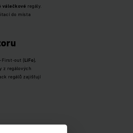
 válečkové
regály.
itací do místa
toru
First-out (
LiFo
),
y z regálových
ck regálů zajišťují