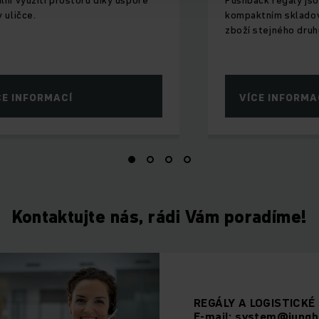
v uličce.
kompaktním sklado
zboží stejného druh
CE INFORMACÍ
VÍCE INFORMA
Kontaktujte nás, rádi Vám poradíme!
REGÁLY A LOGISTICK
E-mail: system@junghe