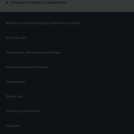
Pronájem vozíků | Jungheinrich
Navštivte naši korporátní webovou stránku
EU Data Act
Všeobecné obchodní podmínky
Ochrana osobních údajů
Impressum
OpenLine
Centrum preferencí
Cookies