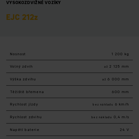
VYSOKOZDVIŽNÉ VOZÍKY
EJC 212z
Nosnost
1 200 kg
Volný zdvih
2 125 mm
až
Výška zdvihu
6 000 mm
až
Těžiště břemena
600 mm
Rychlost jízdy
6 km/h
bez nákladu
Rychlost zdvihu
0,4 m/s
bez nákladu
Napětí baterie
24 V