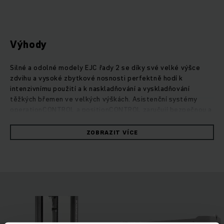
Výhody
Silné a odolné modely EJC řady 2 se díky své velké výšce
zdvihu a vysoké zbytkové nosnosti perfektně hodí k
intenzivnímu použití a k naskladňování a vyskladňování
těžkých břemen ve velkých výškách. Asistenční systémy
operationCONTROL a positionCONTROL zaručují bezpečnou a
efektivní překládku zboží: operationCONTROL spustí
výstrahu při překročení zbytkové nosnosti a
ZOBRAZIT VÍCE
positionCONTROL slouží jako předvolba výšky zdvihu. Díky
přídavnému zdvihu podpěrných ramen můžete snadno
překonávat nerovnosti podlahy, prahy nebo rampy. Vozíky
EJC 2z mohou navíc přepravovat i dvě palety současně, čímž
se podstatně zvýší výkon při překládce. Díky optimálnímu
nastavení řídicí jednotky a silnému třífázovému motoru s
minimální údržbou mají tyto robustní vozíky výrazně nízkou
spotřebu. Svým silným výkonem přesvědčí i zdvihový motor -