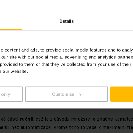
ou
nervovým
centrem
strojů. Stejně komplexní je i jejich vý
polečnosti Jungheinrich zvládají spolehlivě den za dnem po
Details
ých produktech. I tím kladou nová měřítka v příslušném ob
ušeností čerpáte výhody i Vy.
e content and ads, to provide social media features and to analy
vazky šité na míru od jediné
 our site with our social media, advertising and analytics partn
e
 provided to them or that they’ve collected from your use of their
e our website.
ostupujeme od začátku s maximální pečlivostí. Věnujeme po
ém kabeláže a v každém okamžiku pamatujeme na
hospod
 only
Customize
ašim podnětům a návrhům.
lké části
ručně
, což je z důvodu množství a značné komple
ější, než automatizace. Kromě toho to vede k maximální fle