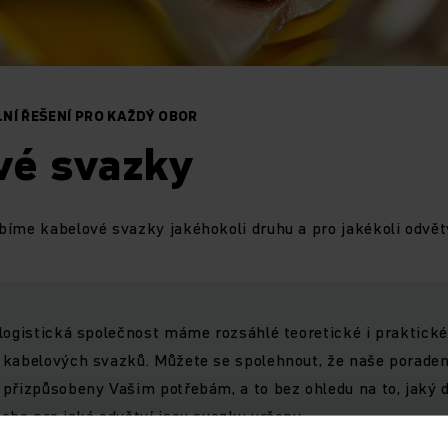
ILNÍ ŘEŠENÍ PRO KAŽDÝ OBOR
vé svazky
íme kabelové svazky jakéhokoli druhu a pro jakékoli odvětv
 logistická společnost máme rozsáhlé teoretické i praktick
 kabelových svazků. Můžete se spolehnout, že naše poraden
 přizpůsobeny Vašim potřebám, a to bez ohledu na to, jaký 
ebo pro jaké odvětví jsou svazky určeny.