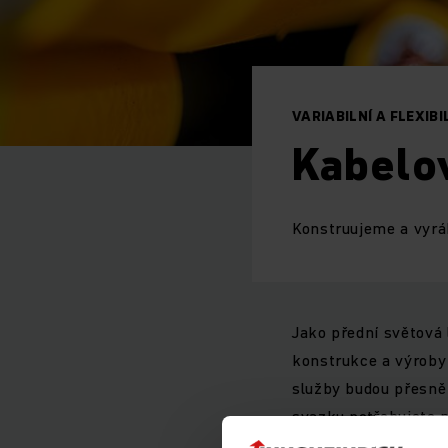
VARIABILNÍ A FLEXIB
Kabelo
Konstruujeme a vyráb
Jako přední světová
konstrukce a výroby
služby budou přesně
svazku potřebujete n