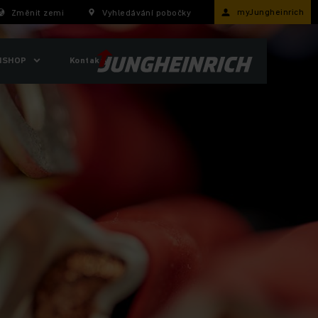
myJungheinrich
Změnit zemi
Vyhledávání pobočky
ISHOP
Kontakty