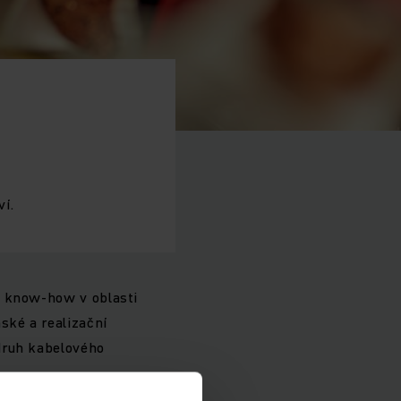
í.
é know-how v oblasti
ské a realizační
druh kabelového