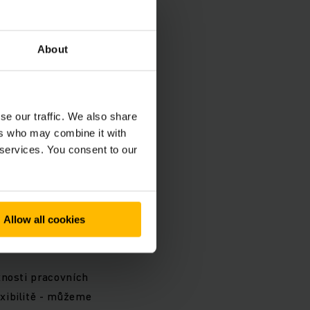
roba a konstrukce.
třebný tok energie a
About
oru činnosti.
se our traffic. We also share
ho
ers who may combine it with
 services. You consent to our
zornost Vašim
árnost
a
flexibilitu
.
Allow all cookies
xnosti pracovních
xibilitě - můžeme