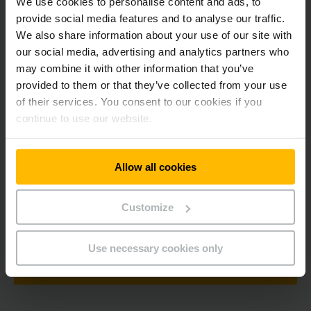
We use cookies to personalise content and ads, to
softwarová stavebnice
Koncepce řízení na základě regulační techniky, která ve
provide social media features and to analyse our traffic.
spolupráci s elektrickými stroji provede výkonové
We also share information about your use of our site with
hodnocení v oblasti manipulační techniky
our social media, advertising and analytics partners who
Nezávislé testovací oddělení k zajištění kvality
may combine it with other information that you’ve
softwaru
provided to them or that they’ve collected from your use
Software výhradně „Made in Germany“
of their services. You consent to our cookies if you
continue to use our website.
Mimořádnou pozornost přitom klademe vždy na
cenový
rámec
, orientaci na průmyslové standardy a na dodržení
platných norem.
Allow all cookies
Důvěřujte našemu portfoliu úspěšně
Customize
implementovaných softwarových řešení.
Kontaktujte nás.
Use necessary cookies only
POTŘEBUJETE PORADIT? KONTAKTUJTE NÁS!