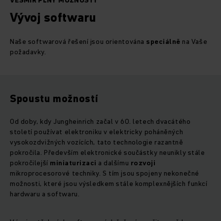
VESMÍR PLNÝ MOŽNOSTÍ
Vývoj softwaru
Naše softwarová řešení jsou orientována
speciálně
na Vaše
požadavky.
Spoustu možností
Od doby, kdy Jungheinrich začal v 60. letech dvacátého
století používat elektroniku v elektricky poháněných
vysokozdvižných vozících, tato technologie razantně
pokročila. Především elektronické součástky neunikly stále
pokročilejší
miniaturizaci
a dalšímu
rozvoji
mikroprocesorové techniky. S tím jsou spojeny nekonečné
možnosti, které jsou výsledkem stále komplexnějších funkcí
hardwaru a softwaru.