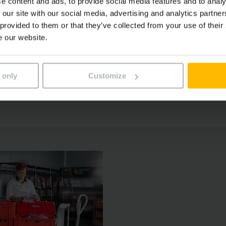
abilita a dlouhá životnost
e content and ads, to provide social media features and to analy
 our site with our social media, advertising and analytics partn
 provided to them or that they’ve collected from your use of their
o detailu
e our website.
 vybavení
 only
Customize