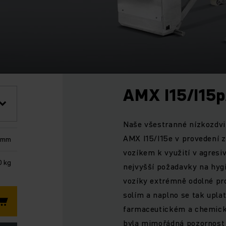
AMX I15/I15p
Naše všestranné nízkozdv
AMX I15/I15e v provedení z 
 mm
vozíkem k využití v agresi
0 kg
nejvyšší požadavky na hygi
vozíky extrémně odolné pro
solím a naplno se tak upla
farmaceutickém a chemick
byla mimořádná pozornost 