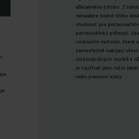
důkladného čištění. Z toho
nenajdete žádné těžko dost
vhodnost pro potravinářstv
potravinářský průmysl. Uza
vniknutím nečistot, které se
samozřejmě nabízejí všest
m
nízkozdvižných vozíků s
je využívat jako ruční pale
mem
nebo pracovní stoly.
je
é