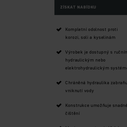
ZÍSKAT NABÍDKU
Kompletní odolnost proti
korozi, soli a kyselinám
Výrobek je dostupný s ruční
hydraulickým nebo
elektrohydraulickým systé
Chráněná hydraulika zabraňu
vniknutí vody
Konstrukce umožňuje snadn
čištění