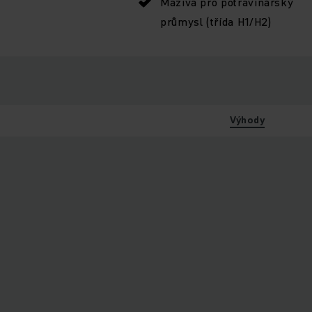
Maziva pro potravinářský
průmysl (třída H1/H2)
Výhody