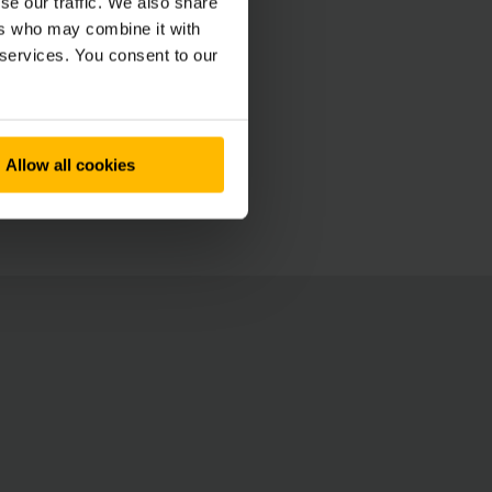
se our traffic. We also share
ers who may combine it with
 services. You consent to our
Allow all cookies