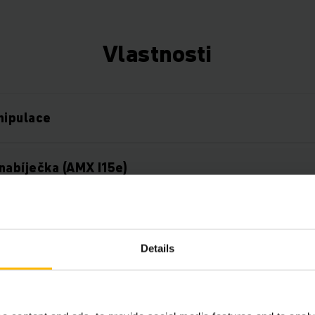
Vlastnosti
nipulace
nabíječka (AMX I15e)
orozní ochrana
Details
obratné provedení