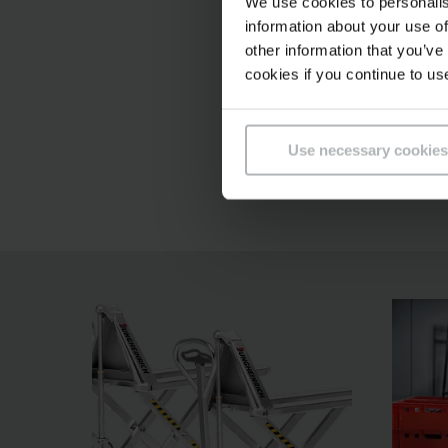
Maximální st
We use cookies to personalis
information about your use of
other information that you’ve
Hygiena až d
cookies if you continue to us
Individuální
Use necessary cookies