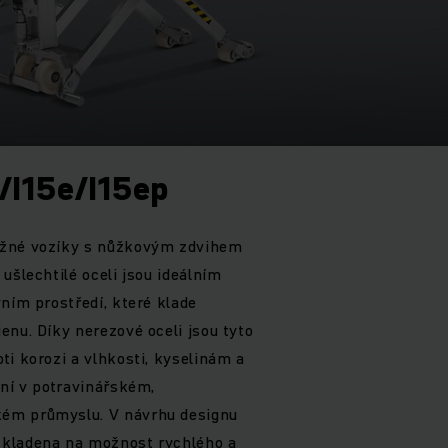
/I15e/I15ep
ižné vozíky s nůžkovým zdvihem
ušlechtilé oceli jsou ideálním
vním prostředí, které klade
enu. Díky nerezové oceli jsou tyto
ti korozi a vlhkosti, kyselinám a
tní v potravinářském,
ém průmyslu. V návrhu designu
kladena na možnost rychlého a