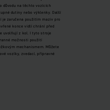
to důvodu na těchto vozících
upné dutiny nebo výklenky. Další
í je zaručena použitím maziv pro
vřené konce vidlí chrání před
 uvolňují z kol. I tyto stroje
ranné možnosti použití
 nůžkovým mechanismem. Můžete
tové vozíky, zvedací, přípravné