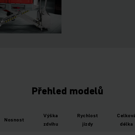
Přehled modelů
Výška
Rychlost
Celkov
Nosnost
zdvihu
jízdy
délka