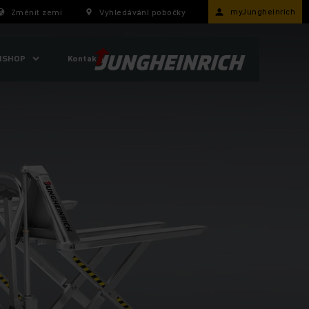
myJungheinrich
Změnit zemi
Vyhledávání pobočky
ISHOP
Kontakty