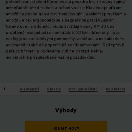
poloměrem zatáčení.Chromovaná pouzdra kol a klouby zajistí
mimořádně lehké tlačení a tažení vozíku. Hlavice oje přitom
umožňuje pohodlnou a intuitivní obsluhu levákům i pravákům a
umožňuje tak ergonomickou a bezpečnou práci.Využitím
kalené oceli a odolných vidlic zvládají vozíky AM 30 bez
problémů manipulaci i s mimořádně těžkými břemeny. Tyto
vozíky jsou spolehlivými pomocníky ve skladu a na nákladním
automobilu také díky speciálně zesílenému rámu. K přepravě
delších břemen s dodáváme vidlice o různé délce,
individuálně přizpůsobené vašim požadavkům.
Výhody
Vlastnosti
Galerie
Přehled modelů
Ke stažení
Výhody
KOUPIT NOVÝ