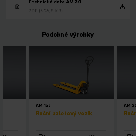
Technická data AM 30
PDF
(426,8 KB)
Podobné výrobky
AM 15l
AM 2
Ruční paletový vozík
Ručn