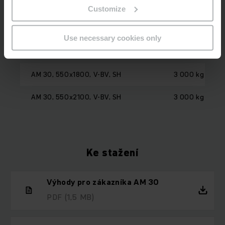
Model
Nosnost
Customize
AM 30, 550x1220, V-BV, SH
3 000 kg
Use necessary cookies only
AM 30, 550x1600, V-BV, SH
3 000 kg
AM 30, 550x1800, V-BV, SH
3 000 kg
AM 30, 550x2100, V-BV, SH
3 000 kg
Ke stažení
Výhody pro zákazníka AM 30
PDF
(1,5 MB)