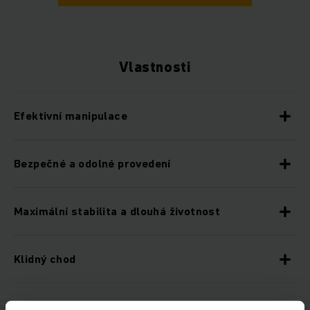
Vlastnosti
Efektivní manipulace
Bezpečné a odolné provedení
Maximální stabilita a dlouhá životnost
Klidný chod