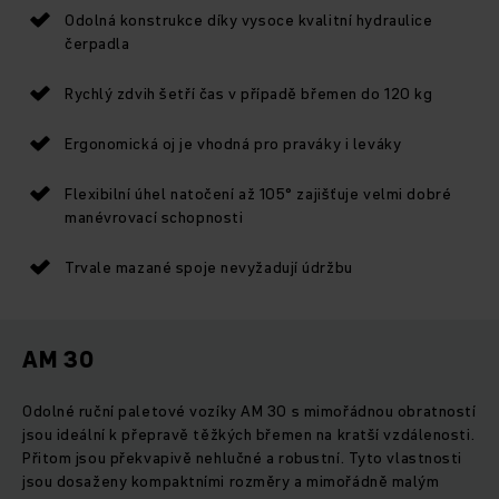
Odolná konstrukce díky vysoce kvalitní hydraulice
čerpadla
Rychlý zdvih šetří čas v případě břemen do 120 kg
Ergonomická oj je vhodná pro praváky i leváky
Flexibilní úhel natočení až 105° zajišťuje velmi dobré
manévrovací schopnosti
Trvale mazané spoje nevyžadují údržbu
AM 30
Odolné ruční paletové vozíky AM 30 s mimořádnou obratností
jsou ideální k přepravě těžkých břemen na kratší vzdálenosti.
Přitom jsou překvapivě nehlučné a robustní. Tyto vlastnosti
jsou dosaženy kompaktními rozměry a mimořádně malým