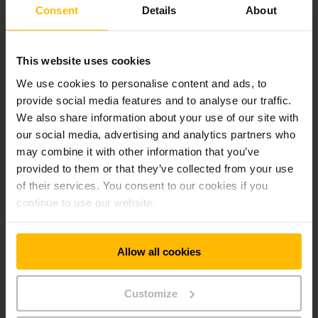
Consent
Details
About
AM 22, 520x1360, C-BV, NH
2 200 kg
AM 22, 520x1600, C-BV, NH
1 500 kg
This website uses cookies
We use cookies to personalise content and ads, to
AM 22, 520x1900, C-BV, NH
1 000 kg
provide social media features and to analyse our traffic.
We also share information about your use of our site with
AM 22, 520x2400, C-BV, NH
500 kg
our social media, advertising and analytics partners who
may combine it with other information that you’ve
AM 22, 520x600, V-BV, NH
2 200 kg
provided to them or that they’ve collected from your use
AM 22, 520x795, V-BV, NH
2 200 kg
of their services. You consent to our cookies if you
continue to use our website.
AM 22, 520x950, V-BV, NH
2 200 kg
AM 22, 520x1150, V-BV, NH
2 200 kg
Allow all cookies
AM 22, 680x950, N-GN, NH
2 200 kg
Customize
AM 22, 680x1054, N-GN, NH
2 200 kg