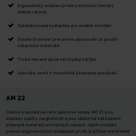
Ergonomický ovládací prvek s možností obsluhy
oběma rukama
Optimalizovaná hydraulika pro snadné ovládání
Dlouhá životnost preciznímu zpracování za použití
robustních materiálů
Trvale mazané spoje nevyžadují údržbu
Speciální ventil k mimořádně přesnému spouštění
AM 22
Odolné a spolehlivé ruční paletové vozíky AM 22 jsou
klasikou značky Jungheinrich a jsou ideální ke každodenní
přepravě materiálů na krátkých trasách. Jejich ovládání
pomocí ergonomických ovládacích prvků je přitom mimořádně