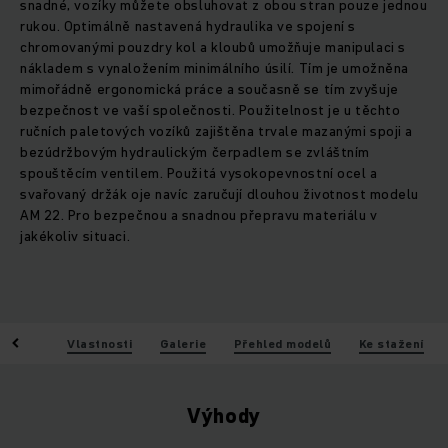
snadné, vozíky můžete obsluhovat z obou stran pouze jednou
rukou. Optimálně nastavená hydraulika ve spojení s
chromovanými pouzdry kol a kloubů umožňuje manipulaci s
nákladem s vynaložením minimálního úsilí. Tím je umožněna
mimořádně ergonomická práce a současně se tím zvyšuje
bezpečnost ve vaší společnosti. Použitelnost je u těchto
ručních paletových vozíků zajištěna trvale mazanými spoji a
bezúdržbovým hydraulickým čerpadlem se zvláštním
spouštěcím ventilem. Použitá vysokopevnostní ocel a
svařovaný držák oje navíc zaručují dlouhou životnost modelu
AM 22. Pro bezpečnou a snadnou přepravu materiálu v
jakékoliv situaci.
Výhody
Vlastnosti
Galerie
Přehled modelů
Ke stažení
Výhody