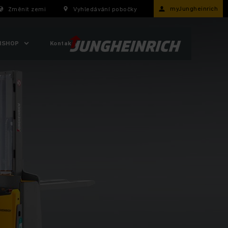
myJungheinrich
Změnit zemi
Vyhledávání pobočky
ISHOP
Kontakty