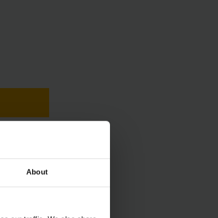
eněz a ke zvýšení
About
oskytne startovací
 flexibilně rozšířit o