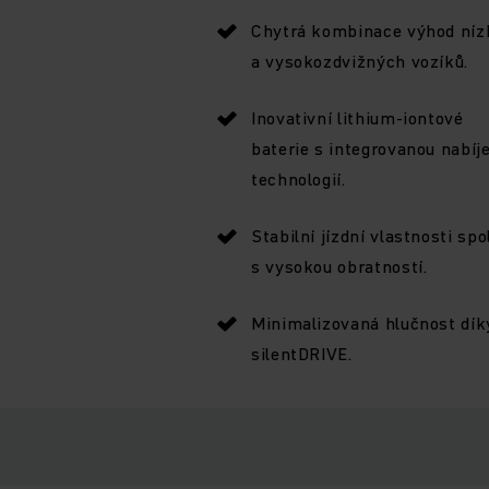
Chytrá kombinace výhod níz
a vysokozdvižných vozíků.
Inovativní lithium-iontové
baterie s integrovanou nabíje
technologií.
Stabilní jízdní vlastnosti spo
s vysokou obratností.
Minimalizovaná hlučnost dík
silentDRIVE.