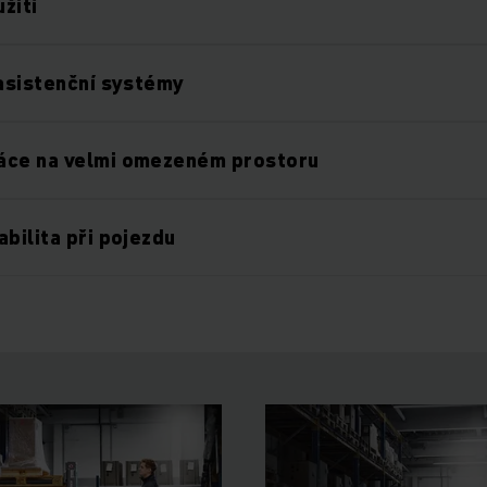
užití
 asistenční systémy
áce na velmi omezeném prostoru
abilita při pojezdu