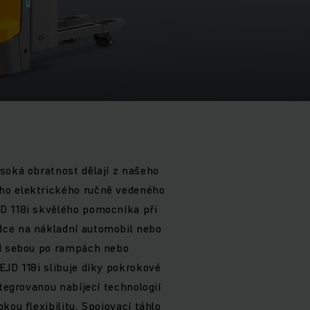
soká obratnost dělají z našeho
ho elektrického ručně vedeného
D 118i skvělého pomocníka při
ce na nákladní automobil nebo
ad sebou po rampách nebo
EJD 118i slibuje díky pokrokové
ntegrovanou nabíjecí technologií
kou flexibilitu. Spojovací táhlo