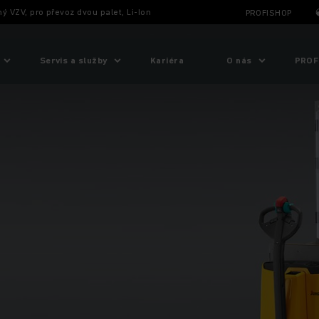
ný VZV, pro převoz dvou palet, Li-Ion
PROFISHOP
Servis a služby
Kariéra
O nás
PROF