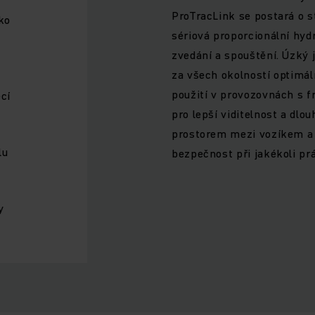
ProTracLink se postará o st
ko
sériová proporcionální hydr
zvedání a spouštění. Úzký
za všech okolností optimál
použití v provozovnách s 
cí
pro lepší viditelnost a dlo
prostorem mezi vozíkem a 
lu
bezpečnost při jakékoli prá
y