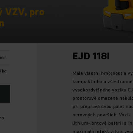
ý VZV, pro
on
EJD 118i
0 mm
0 kg
Malá vlastní hmotnost a vy
kompaktního a všestranné
vysokozdvižného vozíku EJ
prostorově omezené naklád
při přepravě dvou palet n
nerovných površích. Vozík 
ro
lithium-iontové baterii s i
maximální efektivitu a vyso