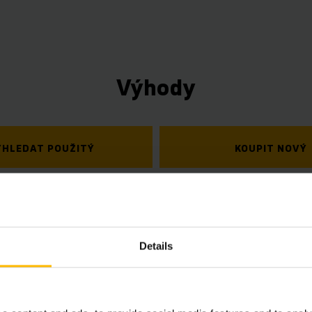
Výhody
YHLEDAT POUŽITÝ
KOUPIT NOVÝ
Propojené vozíky
Využijte data z vozíků k úspoře času, energie a p
Details
efektivity. Náš telematický box (z výroby) vám p
balíček informací pro správu Vaší flotily, který lze
různé hardwarové a softwarové komponenty.