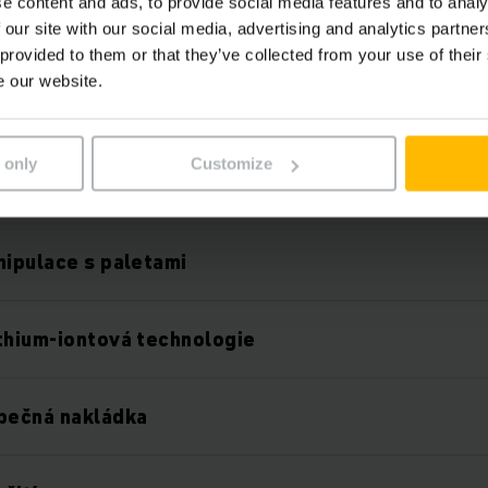
e content and ads, to provide social media features and to analy
 our site with our social media, advertising and analytics partn
 provided to them or that they’ve collected from your use of their
e our website.
Vlastnosti
 only
Customize
nipulace s paletami
thium-iontová technologie
zpečná nakládka