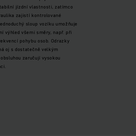
abilní jízdní vlastnosti, zatímco
aulika zajistí kontrolované
 jednoduchý sloup vozíku umožňuje
ní výhled všemi směry, např. při
frekvencí pohybu osob. Odrazky
uhá oj s dostatečně velkým
obsluhou zaručují vysokou
ci.