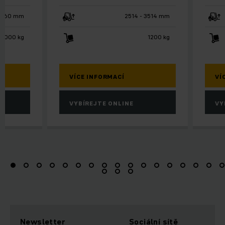
 1960 mm
2514 - 3514 mm
2000 kg
1200 kg
VÍCE INFORMACÍ
VÍ
VYBÍREJTE ONLINE
VY
Newsletter
Sociální sítě