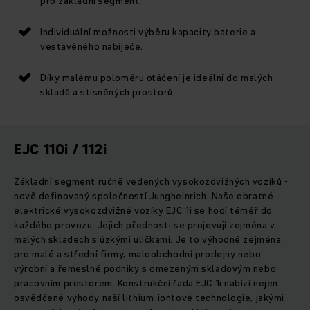
pro základní segment.
Individuální možnosti výběru kapacity baterie a
vestavěného nabíječe.
Díky malému poloměru otáčení je ideální do malých
skladů a stísněných prostorů.
EJC 110i / 112i
Základní segment ručně vedených vysokozdvižných vozíků -
nově definovaný společností Jungheinrich. Naše obratné
elektrické vysokozdvižné vozíky EJC 1i se hodí téměř do
každého provozu. Jejich přednosti se projevují zejména v
malých skladech s úzkými uličkami. Je to výhodné zejména
pro malé a střední firmy, maloobchodní prodejny nebo
výrobní a řemeslné podniky s omezeným skladovým nebo
pracovním prostorem. Konstrukční řada EJC 1i nabízí nejen
osvědčené výhody naší lithium-iontové technologie, jakými