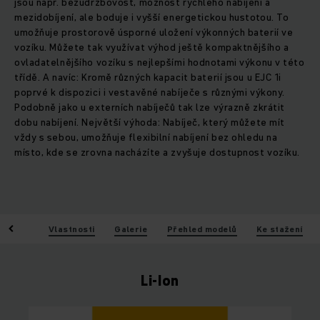
jsou např. bezúdržbovost, možnost rychlého nabíjení a
mezidobíjení, ale boduje i vyšší energetickou hustotou. To
umožňuje prostorově úsporné uložení výkonných baterií ve
vozíku. Můžete tak využívat výhod ještě kompaktnějšího a
ovladatelnějšího vozíku s nejlepšími hodnotami výkonu v této
třídě. A navíc: Kromě různých kapacit baterií jsou u EJC 1i
poprvé k dispozici i vestavěné nabíječe s různými výkony.
Podobně jako u externích nabíječů tak lze výrazně zkrátit
dobu nabíjení. Největší výhoda: Nabíječ, který můžete mít
vždy s sebou, umožňuje flexibilní nabíjení bez ohledu na
místo, kde se zrovna nacházíte a zvyšuje dostupnost vozíku.
Výhody
Vlastnosti
Galerie
Přehled modelů
Ke stažení
Li-Ion