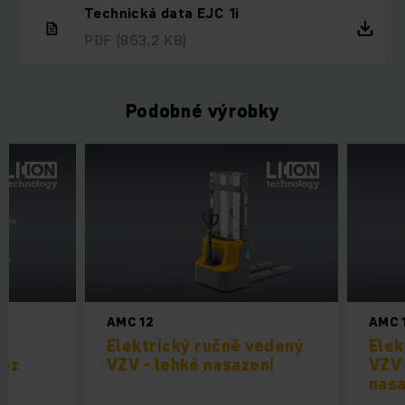
Technická data EJC 1i
PDF
(853,2 KB)
Podobné výrobky
AMC 12
AMC 
Elektrický ručně vedený
Elek
voz
VZV - lehké nasazení
VZV 
nasa