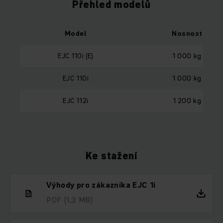
Přehled modelů
Model
Nosnost
EJC 110i (E)
1 000 kg
EJC 110i
1 000 kg
EJC 112i
1 200 kg
Ke stažení
Výhody pro zákazníka EJC 1i
PDF
(1,3 MB)