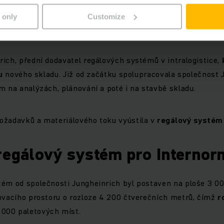
 only
Customize
 plánování od Jungheinrichu
ich, přední dodavatel regálových systémů v intralogistice,
bu
nového skladu. Již od začátku spolupracovala společnost 
m na analýzách, plánování a poté i na stavbě skladu.
ožadavků a materiálového toku vyústila v
regálový systém
 regálový systém pro Internor
tém od společnosti Jungheinrich byl postaven na ploše 3 0
ovacího prostoru o rozloze 4 200 čtverečních metrů, čímž
r
 000 paletových míst.