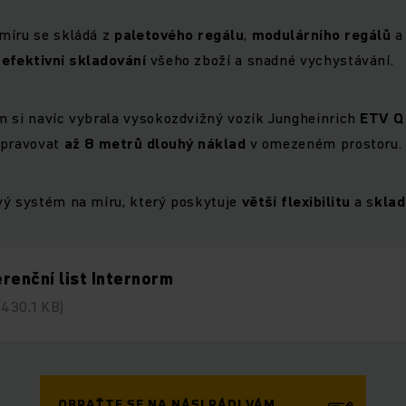
míru se skládá z
paletového regálu
,
modulárního regálů
a
e
efektivní skladování
všeho zboží a snadné vychystávání.
m si navíc vybrala vysokozdvižný vozík Jungheinrich
ETV Q
epravovat
až 8 metrů dlouhý náklad
v omezeném prostoru.
vý systém na míru, který poskytuje
větší flexibilitu
a s
klad
renční list Internorm
(430,1 KB)
OBRAŤTE SE NA NÁS! RÁDI VÁM