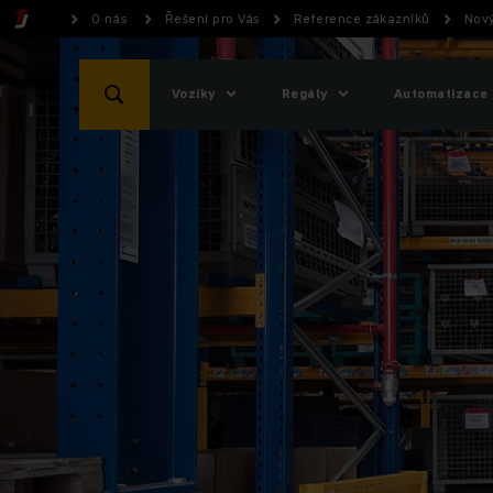
O nás
Řešení pro Vás
Reference zákazníků
Nový
Vozíky
Regály
Automatizace