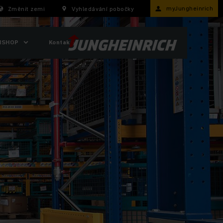
myJungheinrich
Změnit zemi
Vyhledávání pobočky
ISHOP
Kontakty