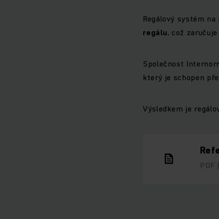
Regálový systém na 
regálu
, což zaručuj
Společnost Internor
který je schopen př
Výsledkem je regálo
Refe
PDF