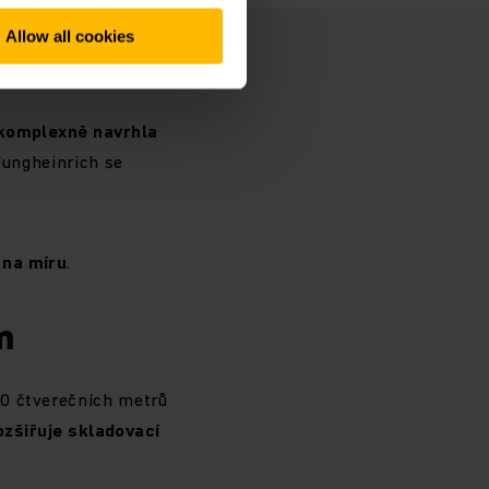
Allow all cookies
komplexně navrhla
Jungheinrich se
 na míru
.
m
00 čtverečních metrů
ozšiřuje skladovací