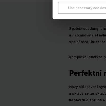
Use necessary cookies
Komplexní
Společnost Jungheinr
a naplánovala
stav
společností Internor
Komplexní analýza p
Perfektní
Nový skladovací sys
a skládá se ze sklad
kapacitu
o zhruba 4