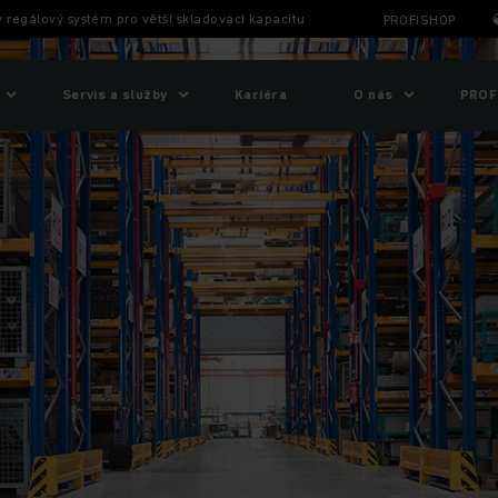
 regálový systém pro větší skladovací kapacitu
PROFISHOP
Servis a služby
Kariéra
O nás
PROF