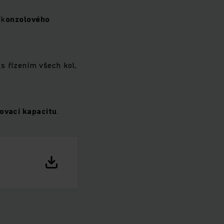
 k
onzolového
s řízením všech kol,
ovací kapacitu
.