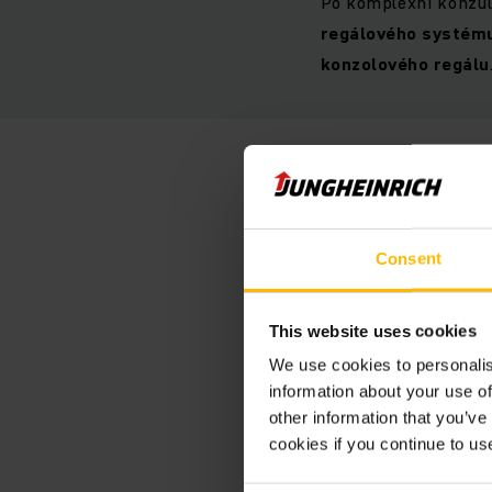
Po komplexní konzul
regálového systém
konzolového regálu
Consent
„Klíčový
Jungheinr
This website uses cookies
konzultac
We use cookies to personalis
celé fáze
information about your use of
other information that you’ve
cookies if you continue to us