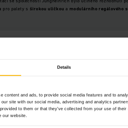
taci se společností Jungheinrich bylo učiněno rozhodnutí p
u
pro palety s
širokou uličkou
a
modulárního regálového 
.
THORSTEN TRUMME
VEDOUCÍ LOGISTIKY INTERNORM V DAMME
Details
m faktorem pro výběr společn
ich jako partnera byla jejich 
e a profesionální spolupráce
e content and ads, to provide social media features and to analy
 výběru.“
 our site with our social media, advertising and analytics partn
 provided to them or that they’ve collected from your use of their
e our website.