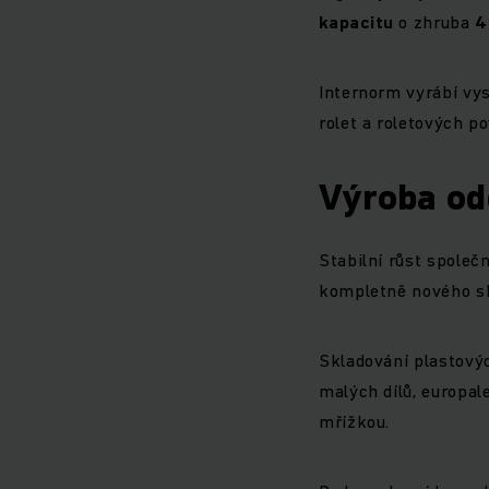
kapacitu
o zhruba
4
Internorm vyrábí vys
rolet a roletových p
Výroba od
Stabilní růst společ
kompletně nového sk
Skladování plastový
malých dílů, europal
mřížkou.