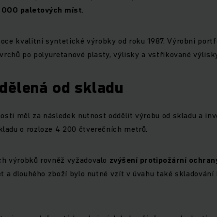
 000 paletových míst
.
oce kvalitní syntetické výrobky od roku 1987. Výrobní port
ovrchů po polyuretanové plasty, výlisky a vstřikované výlisk
dělená od skladu
nosti měl za následek nutnost oddělit výrobu od skladu a in
ladu o rozloze 4 200 čtverečních metrů.
ch výrobků rovněž vyžadovalo
zvýšení protipožární ochran
et a dlouhého zboží bylo nutné vzít v úvahu také skladování 