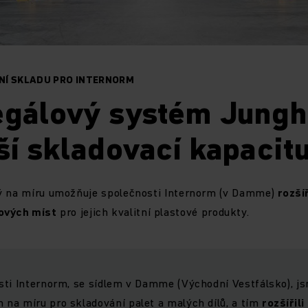
NÍ SKLADU PRO INTERNORM
egálový systém Jungh
ší skladovací kapacit
ý na míru umožňuje společnosti Internorm (v Damme)
rozší
ových míst
pro jejich kvalitní plastové produkty.
ti Internorm, se sídlem v Damme (Východní Vestfálsko), js
na míru pro skladování palet a malých dílů, a tím
rozšířil