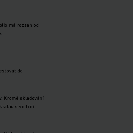
folio má rozsah od
y.
vestovat do
y
. Kromě skladování
krabic s vnitřní