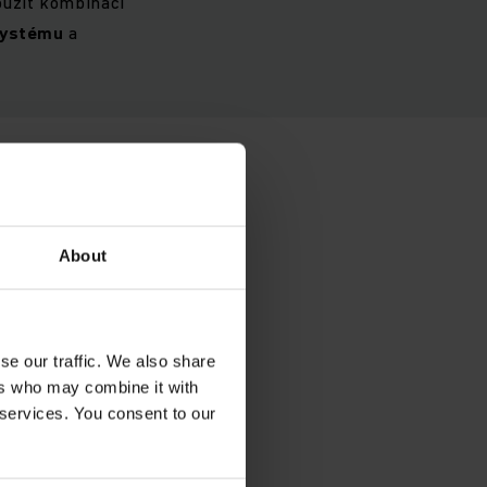
oužít kombinaci
systému
a
About
osti
komplexní
 během
se our traffic. We also share
ers who may combine it with
 services. You consent to our