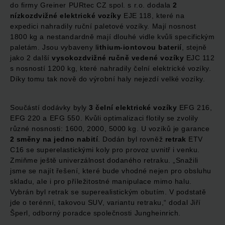
do firmy Greiner PURtec CZ spol. s r.o. dodala
2
nízkozdvižné elektrické vozíky
EJE 118, které na
expedici nahradily ruční paletové vozíky. Mají nosnost
1800 kg a nestandardně mají dlouhé vidle kvůli specifickým
paletám. Jsou vybaveny l
ithium-iontovou baterií
, stejně
jako 2 další
vysokozdvižné ručně vedené vozíky
EJC 112
s nosností 1200 kg, které nahradily čelní elektrické vozíky.
Díky tomu tak nově do výrobní haly nejezdí velké vozíky.
Součástí dodávky byly
3 čelní elektrické vozíky
EFG 216,
EFG 220 a EFG 550. Kvůli optimalizaci flotily se zvolily
různé nosnosti: 1600, 2000, 5000 kg. U vozíků je garance
2 směny na jedno nabití
. Dodán byl rovněž
retrak
ETV
C16 se superelastickými koly pro provoz uvnitř i venku.
Zmiňme ještě univerzálnost dodaného retraku. „Snažili
jsme se najít řešení, které bude vhodné nejen pro obsluhu
skladu, ale i pro příležitostné manipulace mimo halu.
Vybrán byl retrak se superealistickým obutím. V podstatě
jde o terénní, takovou SUV, variantu retraku,“ dodal Jiří
Šperl, odborný poradce společnosti Jungheinrich.