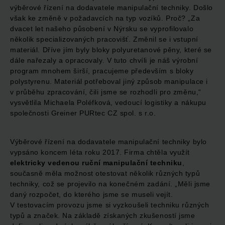
výběrové řízení na dodavatele manipulační techniky. Došlo
však ke změně v požadavcích na typ vozíků. Proč? „Za
dvacet let našeho působení v Nýrsku se vyprofilovalo
několik specializovaných pracovišť. Změnil se i vstupní
materiál. Dříve jím byly bloky polyuretanové pěny, které se
dále nařezaly a opracovaly. V tuto chvíli je náš výrobní
program mnohem širší, pracujeme především s bloky
polystyrenu. Materiál potřeboval jiný způsob manipulace i
v průběhu zpracování, čili jsme se rozhodli pro změnu,“
vysvětlila Michaela Poléfková, vedoucí logistiky a nákupu
společnosti Greiner PURtec CZ spol. s r.o.
Výběrové řízení na dodavatele manipulační techniky bylo
vypsáno koncem léta roku 2017. Firma chtěla využít
elektricky vedenou ruční manipulační techniku
,
současně měla možnost otestovat několik různých typů
techniky, což se projevilo na konečném zadání. „Měli jsme
daný rozpočet, do kterého jsme se museli vejít.
V testovacím provozu jsme si vyzkoušeli techniku různých
typů a značek. Na základě získaných zkušeností jsme