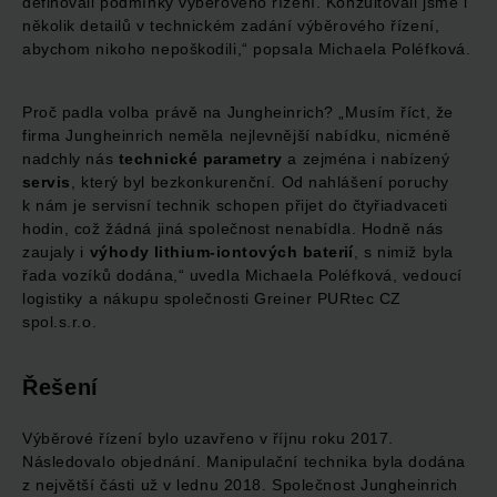
definovali podmínky výběrového řízení. Konzultovali jsme i
několik detailů v technickém zadání výběrového řízení,
abychom nikoho nepoškodili,“ popsala Michaela Poléfková.
Proč padla volba právě na Jungheinrich? „Musím říct, že
firma Jungheinrich neměla nejlevnější nabídku, nicméně
nadchly nás
technické parametry
a zejména i nabízený
servis
, který byl bezkonkurenční. Od nahlášení poruchy
k nám je servisní technik schopen přijet do čtyřiadvaceti
hodin, což žádná jiná společnost nenabídla. Hodně nás
zaujaly i
výhody lithium-iontových baterií
, s nimiž byla
řada vozíků dodána,“ uvedla Michaela Poléfková, vedoucí
logistiky a nákupu společnosti Greiner PURtec CZ
spol.s.r.o.
Řešení
Výběrové řízení bylo uzavřeno v říjnu roku 2017.
Následovalo objednání. Manipulační technika byla dodána
z největší části už v lednu 2018. Společnost Jungheinrich