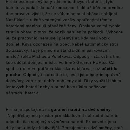
Firma oceňuje i výhody lithium-iontových baterií. „Tyto
baterie zapadají do naší koncepce. Lidé už během prvního
dne provozu zjistili, že se vůbec nemusí obávat nabíjení.
Například s ručně vedenými vozíky opatřenými těmito
bateriemi manipulují převážně ženy. Obsluha velmi rychle
ztratila obavu z toho, že vozík nabíjením poškodí. Výhodou
je, že pracovníci nemusejí přemýšlet, kdy mají vozík
dobíjet. Když odcházejí na oběd, kabel automaticky strčí
do zásuvky. Ta je přímo na standardním parkovacím
místě,“ řekla Michaela Poléfková. Odpadly i starosti s tím,
kde udělat dobíjecí místo. Ve firmě Greiner PURtec CZ
spol. s r.o. není potřeba klasická nabíjárna, což
ušetřilo
plochu
. Odpadly i starosti o to, jestli jsou baterie správně
dolévány, zda jsou dobře nabíjeny atd. Díky využití lithium-
iontových baterií nebylo nutné k vozíkům pořizovat
náhradní baterie.
Firma je spokojena i s
garancí nabití na dvě směny
.
„Nepotřebujeme prostor pro skladování náhradní baterie,
odpadl i čas spojený s výměnou baterií. Pracovníci jsou
díky tomu tedy efektivnější. Pracujeme na dvě směny, poté