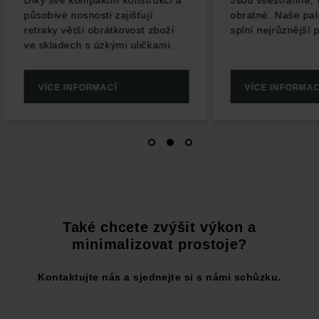
Díky své kompaktní konstrukci a
Jsou všestranné, fle
působivé nosnosti zajišťují
obratné. Naše pal
retraky větší obrátkovost zboží
splní nejrůznější 
ve skladech s úzkými uličkami.
VÍCE INFORMACÍ
VÍCE INFORMAC
Také chcete zvýšit výkon a
minimalizovat prostoje?
Kontaktujte nás a sjednejte si s námi schůzku.