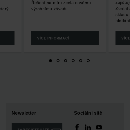
zajišťu
Řešení na míru zcela novému
Zentrif
terý
výrobnímu závodu.
skladu 
hledání
VÍCE INFORMACÍ
VÍC
Newsletter
Sociální sítě
ZAREGISTRUJTE