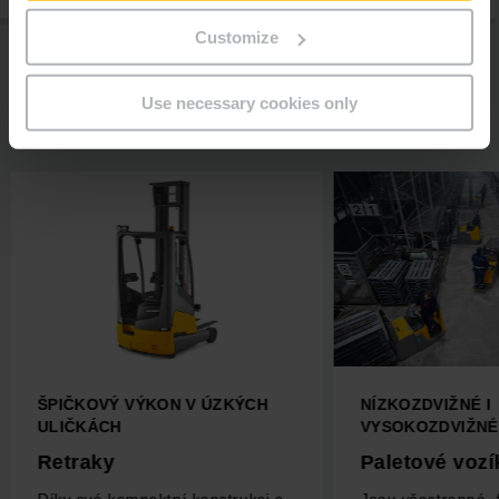
Customize
Use necessary cookies only
ŠPIČKOVÝ VÝKON V ÚZKÝCH
NÍZKOZDVIŽNÉ I
ULIČKÁCH
VYSOKOZDVIŽNÉ
Retraky
Paletové vozí