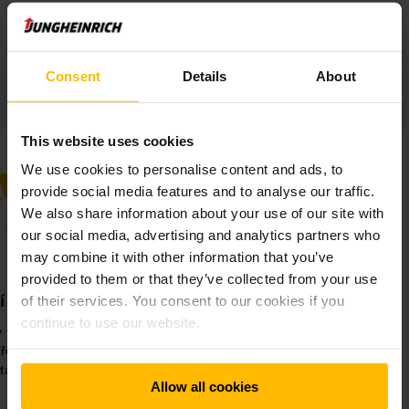
se vozíky dobíjejí. Dodaný typ baterií je pro nás tedy
ideální,“ konstatovala Michaela Poléfková.
Consent
Details
About
Greiner PURtec v kostce:
This website uses cookies
We use cookies to personalise content and ads, to
provide social media features and to analyse our traffic.
We also share information about your use of our site with
our social media, advertising and analytics partners who
may combine it with other information that you’ve
provided to them or that they’ve collected from your use
 flexibility
Zvýšení kvality práce
of their services. You consent to our cookies if you
continue to use our website.
vozíků uspokojují
Bezkonkurenční zákaznický
třeby pracovních
servis zajišťuje důvěru v
tanic.
produkty.
Allow all cookies