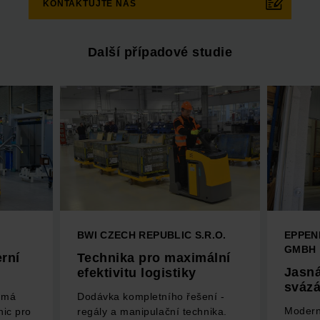
KONTAKTUJTE NÁS
Další případové studie
BWI CZECH REPUBLIC S.R.O.
EPPEN
GMBH
rní
Technika pro maximální
Jasná
efektivitu logistiky
svázá
 má
Dodávka kompletního řešení -
Modern
nic pro
regály a manipulační technika.