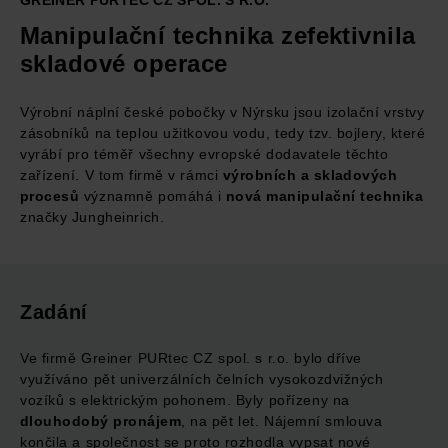
GREINER PURTEC CZ SPOL. S R.O.
Manipulační technika zefektivnila
skladové operace
Výrobní náplní české pobočky v Nýrsku jsou izolační vrstvy
zásobníků na teplou užitkovou vodu, tedy tzv. bojlery, které
vyrábí pro téměř všechny evropské dodavatele těchto
zařízení. V tom firmě v rámci
výrobních a skladových
procesů
významně pomáhá i
nová manipulační technika
značky Jungheinrich.
Zadání
Ve firmě Greiner PURtec CZ spol. s r.o. bylo dříve
využíváno pět univerzálních čelních vysokozdvižných
vozíků s elektrickým pohonem. Byly pořízeny na
dlouhodobý pronájem
, na pět let. Nájemní smlouva
končila a společnost se proto rozhodla vypsat nové